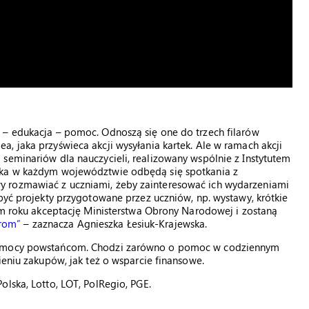
 – edukacja – pomoc. Odnoszą się one do trzech filarów
, jaka przyświeca akcji wysyłania kartek. Ale w ramach akcji
seminariów dla nauczycieli, realizowany wspólnie z Instytutem
ika w każdym województwie odbędą się spotkania z
 rozmawiać z uczniami, żeby zainteresować ich wydarzeniami
 być projekty przygotowane przez uczniów, np. wystawy, krótkie
tym roku akceptację Ministerstwa Obrony Narodowej i zostaną
rom”
– zaznacza Agnieszka Łesiuk-Krajewska.
 pomocy powstańcom. Chodzi zarówno o pomoc w codziennym
ieniu zakupów, jak też o wsparcie finansowe.
lska, Lotto, LOT, PolRegio, PGE.