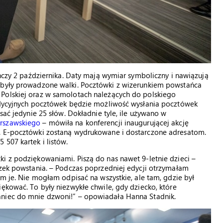
ończy 2 października. Daty mają wymiar symboliczny i nawiązują
y były prowadzone walki. Pocztówki z wizerunkiem powstańca
Polskiej oraz w samolotach należących do polskiego
radycyjnych pocztówek będzie możliwość wysłania pocztówek
sać jedynie 25 słów. Dokładnie tyle, ile używano w
rszawskiego
– mówiła na konferencji inaugurującej akcję
”. E-pocztówki zostaną wydrukowane i dostarczone adresatom.
 507 kartek i listów.
i z podziękowaniami. Piszą do nas nawet 9-letnie dzieci –
czek powstania. – Podczas poprzedniej edycji otrzymałam
am je. Nie mogłam odpisać na wszystkie, ale tam, gdzie był
ękować. To były niezwykłe chwile, gdy dziecko, które
aniec do mnie dzwoni!” – opowiadała Hanna Stadnik.