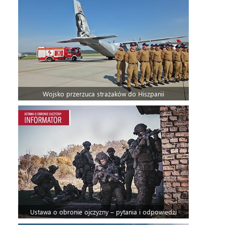
Wojsko przerzuca strażaków do Hiszpanii
Ustawa o obronie ojczyzny – pytania i odpowiedzi