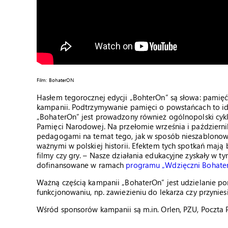
Film: BohaterON
Hasłem tegorocznej edycji „BohterOn” są słowa: pamięć
kampanii. Podtrzymywanie pamięci o powstańcach to idea
„BohaterOn” jest prowadzony również ogólnopolski cykl 
Pamięci Narodowej. Na przełomie września i październ
pedagogami na temat tego, jak w sposób nieszablonowy
ważnymi w polskiej historii. Efektem tych spotkań mają
filmy czy gry. – Nasze działania edukacyjne zyskały w 
dofinansowane w ramach
programu „Wdzięczni Bohate
Ważną częścią kampanii „BohaterOn” jest udzielanie
funkcjonowaniu, np. zawiezieniu do lekarza czy przynies
Wśród sponsorów kampanii są m.in. Orlen, PZU, Poczta Po