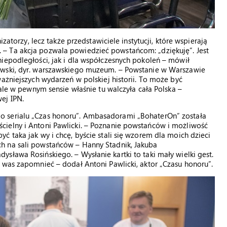
izatorzy, lecz także przedstawiciele instytucji, które wspierają
– Ta akcja pozwala powiedzieć powstańcom: „dziękuję”. Jest
iepodległości, jak i dla współczesnych pokoleń – mówił
owski, dyr. warszawskiego muzeum. – Powstanie w Warszawie
ażniejszych wydarzeń w polskiej historii. To może być
 ale w pewnym sensie właśnie tu walczyła cała Polska –
ej IPN.
o serialu „Czas honoru”. Ambasadorami „BohaterOn” została
ielny i Antoni Pawlicki. – Poznanie powstańców i możliwość
 taka jak wy i chcę, byście stali się wzorem dla moich dzieci
h na sali powstańców – Hanny Stadnik, Jakuba
sława Rosińskiego. – Wysłanie kartki to taki mały wielki gest.
 was zapomnieć – dodał Antoni Pawlicki, aktor „Czasu honoru”.