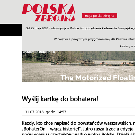
moja polska zbrojna
Od 25 maja 2018 r. obowiązuje w Polsce Rozporządzenie Parlamentu Europejskieg
Armia
Poligon
Sprzęt
Misje
Polityka
Prawo
W związku z powyższym przygotowaliśmy dla Państwa inform
Prosimy o 
Wyślij kartkę do bohatera!
31.07.2018, godz. 14:57
Każdy, kto chce napisać do powstańców warszawskich, m
„BohaterOn – włącz historię!”. Jutro rusza trzecia edycj
poświęceniu uczestników walk o wolną Polskę. Dzięki ak