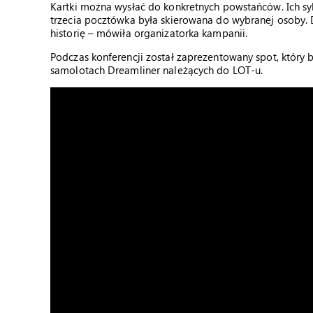
Kartki można wysłać do konkretnych powstańców. Ich sy
trzecia pocztówka była skierowana do wybranej osoby. D
historię – mówiła organizatorka kampanii.
Podczas konferencji został zaprezentowany spot, który
samolotach Dreamliner należących do LOT-u.