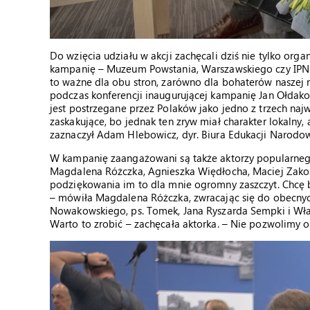
Do wzięcia udziału w akcji zachęcali dziś nie tylko organ
kampanię – Muzeum Powstania, Warszawskiego czy IPN. 
to ważne dla obu stron, zarówno dla bohaterów naszej n
podczas konferencji inaugurującej kampanię Jan Ołdak
jest postrzegane przez Polaków jako jedno z trzech najw
zaskakujące, bo jednak ten zryw miał charakter lokalny,
zaznaczył Adam Hlebowicz, dyr. Biura Edukacji Narodow
W kampanię zaangażowani są także aktorzy popularneg
Magdalena Różczka, Agnieszka Więdłocha, Maciej Zakośc
podziękowania im to dla mnie ogromny zaszczyt. Chcę być
– mówiła Magdalena Różczka, zwracając się do obecnyc
Nowakowskiego, ps. Tomek, Jana Ryszarda Sempki i Włady
Warto to zrobić – zachęcała aktorka. – Nie pozwolimy o