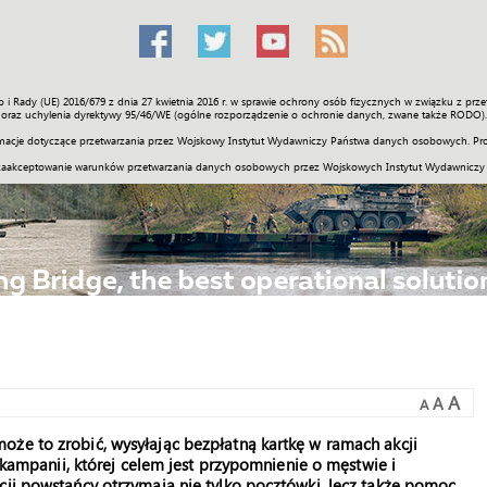
o i Rady (UE) 2016/679 z dnia 27 kwietnia 2016 r. w sprawie ochrony osób fizycznych w związku z 
Świat
Społeczność
Sport
Historia
Galerie
Wideo
ENGLI
oraz uchylenia dyrektywy 95/46/WE (ogólne rozporządzenie o ochronie danych, zwane także RODO).
acje dotyczące przetwarzania przez Wojskowy Instytut Wydawniczy Państwa danych osobowych. Pro
zaakceptowanie warunków przetwarzania danych osobowych przez Wojskowych Instytut Wydawniczy
A
A
A
oże to zrobić, wysyłając bezpłatną kartkę w ramach akcji
a kampanii, której celem jest przypomnienie o męstwie i
cji powstańcy otrzymają nie tylko pocztówki, lecz także pomoc