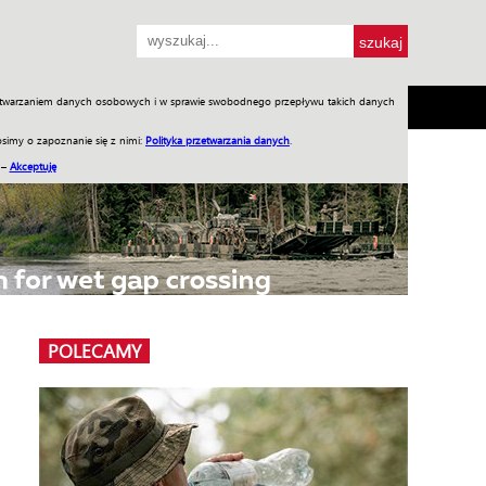
przetwarzaniem danych osobowych i w sprawie swobodnego przepływu takich danych
SH
SKLEP
Jednodniówki
Praca w WIW
simy o zapoznanie się z nimi:
Polityka przetwarzania danych
.
 –
Akceptuję
POLECAMY