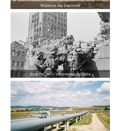
Wsparcie ma znaczenie
Godzina „W” – sierpniowa rapsodia