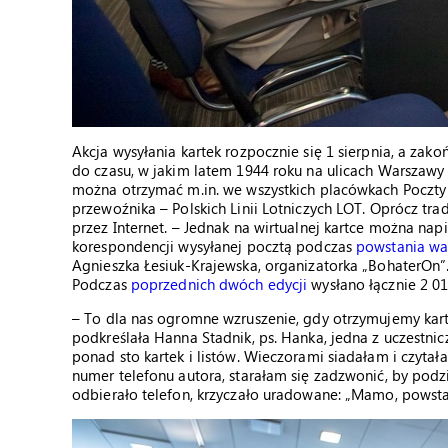
Akcja wysyłania kartek rozpocznie się 1 sierpnia, a zak
do czasu, w jakim latem 1944 roku na ulicach Warszaw
można otrzymać m.in. we wszystkich placówkach Poczty 
przewoźnika – Polskich Linii Lotniczych LOT. Oprócz t
przez Internet. – Jednak na wirtualnej kartce można napi
korespondencji wysyłanej pocztą podczas
powstania wa
Agnieszka Łesiuk-Krajewska, organizatorka „BohaterOn
Podczas
poprzednich dwóch edycji
wysłano łącznie 2 015
– To dla nas ogromne wzruszenie, gdy otrzymujemy kartk
podkreślała Hanna Stadnik, ps. Hanka, jedna z uczestni
ponad sto kartek i listów. Wieczorami siadałam i czytał
numer telefonu autora, starałam się zadzwonić, by podzi
odbierało telefon, krzyczało uradowane: „Mamo, powst