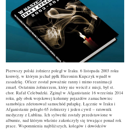
Pierwszy polski żołnierz poległ w Iraku. 6 listopada 2003 roku
konwój, w którym jechał ppłk Hieronim Kupczyk wpadł w
zasadzkę. Oficer został poważnie ranny i mimo reanimacji
zmarł. Ostatnim żołnierzem, który nie wrócił z misji, był st.
chor. Rafał Celebudzki. Zginął w Afganistanie 16 września 2014
roku, gdy obok wojskowej kolumny pojazdów zamachowiec
samobójca zdetonował samochód pułapkę. Łącznie w Iraku i
Afganistanie poległo 65 żołnierzy i jeden cywil – ratownik
medyczny z Lublina. Ich sylwetki zostały przedstawione w
albumie, nad którym właśnie zakończyły się trwające ponad rok
prace. Wspomnienia najbliższych, kolegów i dowódców