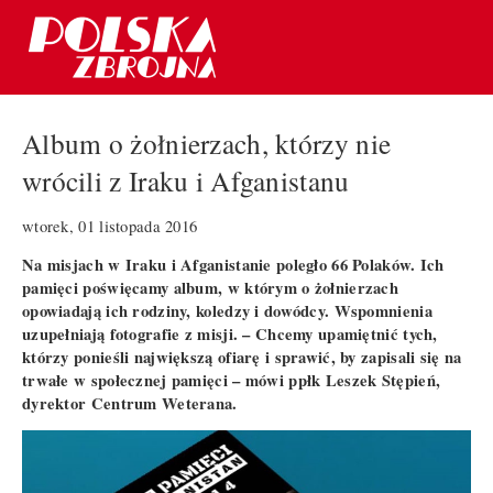
Album o żołnierzach, którzy nie
wrócili z Iraku i Afganistanu
wtorek, 01 listopada 2016
Na misjach w Iraku i Afganistanie poległo 66 Polaków. Ich
pamięci poświęcamy album, w którym o żołnierzach
opowiadają ich rodziny, koledzy i dowódcy. Wspomnienia
uzupełniają fotografie z misji. – Chcemy upamiętnić tych,
którzy ponieśli największą ofiarę i sprawić, by zapisali się na
trwałe w społecznej pamięci – mówi ppłk Leszek Stępień,
dyrektor Centrum Weterana.