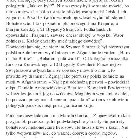
poległych: „Jaki on był?”. Nie wszyscy byli w stanie mówić, bo
mimo upływu lat ból po stracie bliskiej osoby nadal ściskał ich
za gardło. Powoli z tych urwanych opowieści wyłaniali się oni.
Bohaterowie. I tak poznałam plutonowego Jana Kiepurę, o
którym koledzy z 21 Brygady Strzelców Podhalańskich
opowiadali: „Pasjonat, zawsze chciał służyć w wojsku. Wzór
żołnierza. Każdy chciałby mieć takiego dowódcę”.
Dowiedziałam się, że sierżant Szymon Sitarczuk był pierwszym
polskim żołnierzem wyróżnionym w Afganistanie tytułem „Hero
of the Battle” – „Bohatera pola walki”. Od kolegów porucznika
Łukasza Kurowskiego z 10 Brygady Kawalerii Pancernej ze
Świętoszowa usłyszałam, że dowódcy mówili o nim: „To
prawdziwy diament”. Zginął jako pierwszy polski żołnierz na
misji w Afganistanie. – Najlepsi odchodzą pierwsi – powiedział
o kpt. Danielu Ambrozińskim z Batalionu Kawalerii Powietrznej
w Leźnicy jeden z jego dowódców. Mogłabym wymieniać dalej,
bo podczas pracy nad albumem „poznałam” w ten sposób wielu
poległych podczas misji poza granicami kraju.
Podobne doświadczenia ma Marcin Górka. – Z opowieści rodzin,
przyjaciół, przełożonych i podwładnych wyłaniały się portrety
bohaterów, niekoniecznie herosów, ale ludzi z krwi i kości. Nie
tylko wojowników, ale, co ważne, dobrych ojców, mężów,