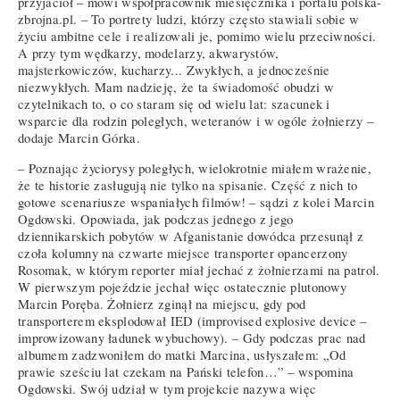
przyjaciół – mówi współpracownik miesięcznika i portalu polska-
zbrojna.pl. – To portrety ludzi, którzy często stawiali sobie w
życiu ambitne cele i realizowali je, pomimo wielu przeciwności.
A przy tym wędkarzy, modelarzy, akwarystów,
majsterkowiczów, kucharzy... Zwykłych, a jednocześnie
niezwykłych. Mam nadzieję, że ta świadomość obudzi w
czytelnikach to, o co staram się od wielu lat: szacunek i
wsparcie dla rodzin poległych, weteranów i w ogóle żołnierzy –
dodaje Marcin Górka.
– Poznając życiorysy poległych, wielokrotnie miałem wrażenie,
że te historie zasługują nie tylko na spisanie. Część z nich to
gotowe scenariusze wspaniałych filmów! – sądzi z kolei Marcin
Ogdowski. Opowiada, jak podczas jednego z jego
dziennikarskich pobytów w Afganistanie dowódca przesunął z
czoła kolumny na czwarte miejsce transporter opancerzony
Rosomak, w którym reporter miał jechać z żołnierzami na patrol.
W pierwszym pojeździe jechał więc ostatecznie plutonowy
Marcin Poręba. Żołnierz zginął na miejscu, gdy pod
transporterem eksplodował IED (improvised explosive device –
improwizowany ładunek wybuchowy). – Gdy podczas prac nad
albumem zadzwoniłem do matki Marcina, usłyszałem: „Od
prawie sześciu lat czekam na Pański telefon…” – wspomina
Ogdowski. Swój udział w tym projekcie nazywa więc