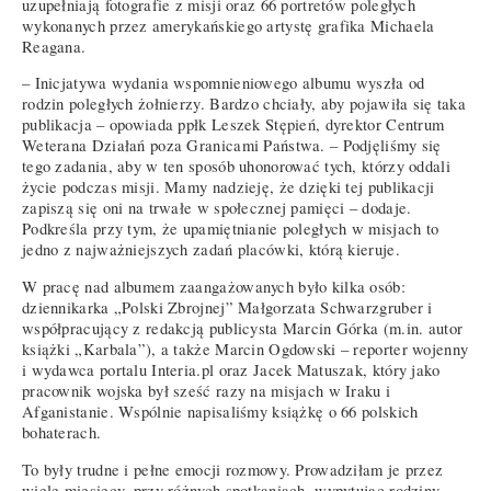
uzupełniają fotografie z misji oraz 66 portretów poległych
wykonanych przez amerykańskiego artystę grafika Michaela
Reagana.
– Inicjatywa wydania wspomnieniowego albumu wyszła od
rodzin poległych żołnierzy. Bardzo chciały, aby pojawiła się taka
publikacja – opowiada ppłk Leszek Stępień, dyrektor Centrum
Weterana Działań poza Granicami Państwa. – Podjęliśmy się
tego zadania, aby w ten sposób uhonorować tych, którzy oddali
życie podczas misji. Mamy nadzieję, że dzięki tej publikacji
zapiszą się oni na trwałe w społecznej pamięci – dodaje.
Podkreśla przy tym, że upamiętnianie poległych w misjach to
jedno z najważniejszych zadań placówki, którą kieruje.
W pracę nad albumem zaangażowanych było kilka osób:
dziennikarka „Polski Zbrojnej” Małgorzata Schwarzgruber i
współpracujący z redakcją publicysta Marcin Górka (m.in. autor
książki „Karbala”), a także Marcin Ogdowski – reporter wojenny
i wydawca portalu Interia.pl oraz Jacek Matuszak, który jako
pracownik wojska był sześć razy na misjach w Iraku i
Afganistanie. Wspólnie napisaliśmy książkę o 66 polskich
bohaterach.
To były trudne i pełne emocji rozmowy. Prowadziłam je przez
wiele miesięcy, przy różnych spotkaniach, wypytując rodziny