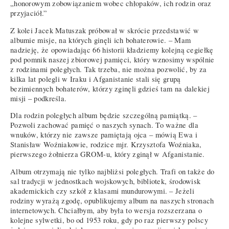
„honorowym zobowiązaniem wobec chłopaków, ich rodzin oraz
przyjaciół.”
Z kolei Jacek Matuszak próbował w skrócie przedstawić w
albumie misje, na których ginęli ich bohaterowie. – Mam
nadzieję, że opowiadając 66 historii kładziemy kolejną cegiełkę
pod pomnik naszej zbiorowej pamięci, który wznosimy wspólnie
z rodzinami poległych. Tak trzeba, nie można pozwolić, by za
kilka lat polegli w Iraku i Afganistanie stali się grupą
bezimiennych bohaterów, którzy zginęli gdzieś tam na dalekiej
misji – podkreśla.
Dla rodzin poległych album będzie szczególną pamiątką. –
Pozwoli zachować pamięć o naszych synach. To ważne dla
wnuków, którzy nie zawsze pamiętają ojca – mówią Ewa i
Stanisław Woźniakowie, rodzice mjr. Krzysztofa Woźniaka,
pierwszego żołnierza GROM-u, który zginął w Afganistanie.
Album otrzymają nie tylko najbliżsi poległych. Trafi on także do
sal tradycji w jednostkach wojskowych, bibliotek, środowisk
akademickich czy szkół z klasami mundurowymi. – Jeżeli
rodziny wyrażą zgodę, opublikujemy album na naszych stronach
internetowych. Chciałbym, aby była to wersja rozszerzana o
kolejne sylwetki, bo od 1953 roku, gdy po raz pierwszy polscy