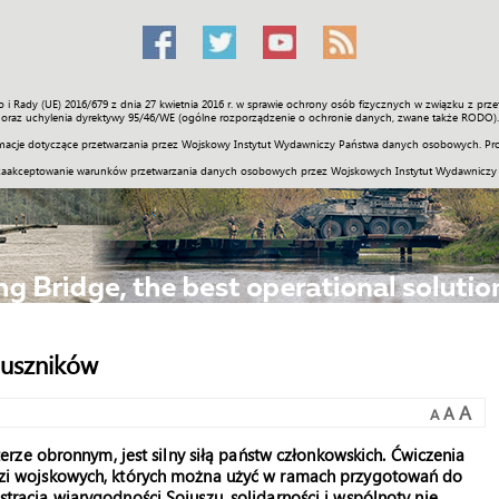
o i Rady (UE) 2016/679 z dnia 27 kwietnia 2016 r. w sprawie ochrony osób fizycznych w związku z 
Świat
Społeczność
Sport
Historia
Galerie
Wideo
ENGLI
oraz uchylenia dyrektywy 95/46/WE (ogólne rozporządzenie o ochronie danych, zwane także RODO).
acje dotyczące przetwarzania przez Wojskowy Instytut Wydawniczy Państwa danych osobowych. Pro
zaakceptowanie warunków przetwarzania danych osobowych przez Wojskowych Instytut Wydawniczy
juszników
A
A
A
terze obronnym, jest silny siłą państw członkowskich. Ćwiczenia
zi wojskowych, których można użyć w ramach przygotowań do
tracją wiarygodności Sojuszu, solidarności i wspólnoty nie