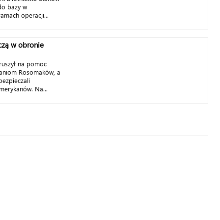
do bazy w
amach operacji...
czą w obronie
 ruszył na pomoc
aniom Rosomaków, a
bezpieczali
merykanów. Na...