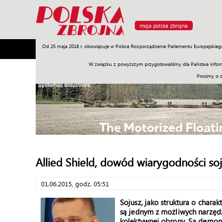
moja polska zbrojna
Od 25 maja 2018 r. obowiązuje w Polsce Rozporządzenie Parlamentu Europejskieg
Armia
Poligon
Sprzęt
Misje
Polityka
Prawo
W związku z powyższym przygotowaliśmy dla Państwa inform
Prosimy o 
Allied Shield, dowód wiarygodności so
01.06.2015, godz. 05:51
Sojusz, jako struktura o charak
są jednym z możliwych narzęd
kolektywnej obrony. Są demons