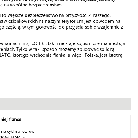
się na wspólne bezpieczeństwo.
to większe bezpieczeństwo na przyszłość. Z naszego,
ństw członkowskich na naszym terytorium jest dowodem na
ego częścią, w tym gotowości do przyjścia sobie wzajemnie z
w ramach misji „Orlik”, tak inne kraje sojusznicze manifestują
czeniach. Tylko w taki sposób możemy zbudować solidną
TO, którego wschodnia flanka, a więc i Polska, jest istotną
iej flance
a się cykl manewrów
ozpoczną się na