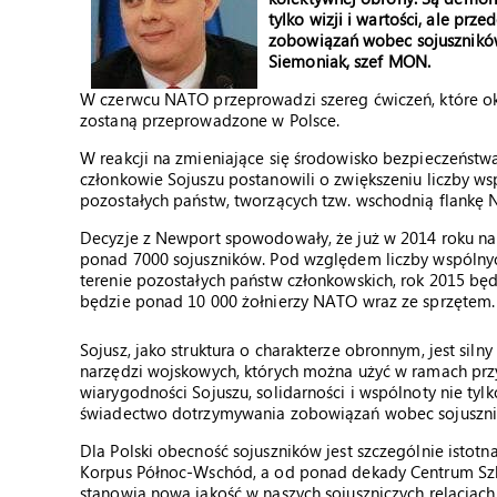
tylko wizji i wartości, ale pr
zobowiązań wobec sojuszników
Siemoniak, szef MON.
W czerwcu NATO przeprowadzi szereg ćwiczeń, które okr
zostaną przeprowadzone w Polsce.
W reakcji na zmieniające się środowisko bezpieczeńst
członkowie Sojuszu postanowili o zwiększeniu liczby wsp
pozostałych państw, tworzących tzw. wschodnią flankę
Decyzje z Newport spowodowały, że już w 2014 roku na t
ponad 7000 sojuszników. Pod względem liczby wspólnych
terenie pozostałych państw członkowskich, rok 2015 będz
będzie ponad 10 000 żołnierzy NATO wraz ze sprzętem. 
Sojusz, jako struktura o charakterze obronnym, jest sil
narzędzi wojskowych, których można użyć w ramach pr
wiarygodności Sojuszu, solidarności i wspólnoty nie tylko
świadectwo dotrzymywania zobowiązań wobec sojuszni
Dla Polski obecność sojuszników jest szczególnie istot
Korpus Północ-Wschód, a od ponad dekady Centrum Szk
stanowią nową jakość w naszych sojuszniczych relacjach