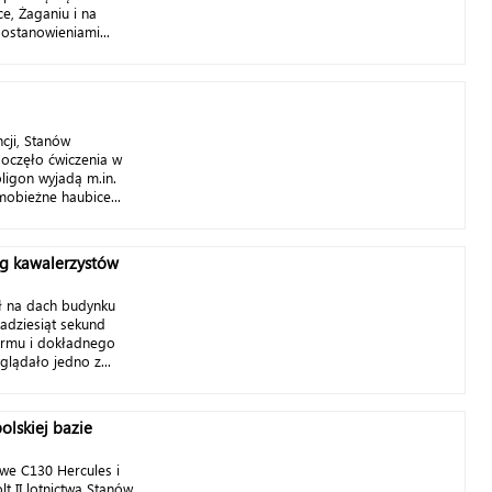
e, Żaganiu i na
postanowieniami...
ncji, Stanów
poczęło ćwiczenia w
igon wyjadą m.in.
mobieżne haubice...
ng kawalerzystów
ł na dach budynku
kadziesiąt sekund
turmu i dokładnego
glądało jedno z...
olskiej bazie
we C­130 Hercules i
t II lotnictwa Stanów