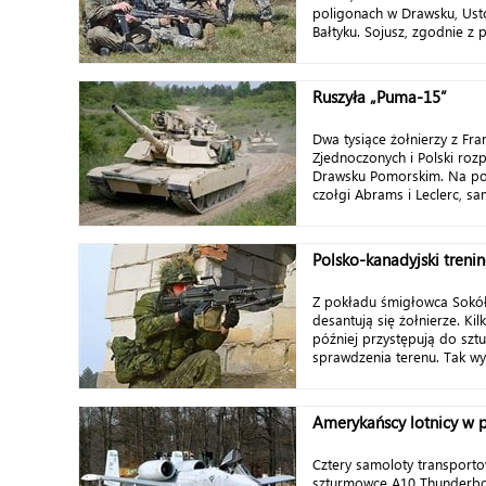
poligonach w Drawsku, Ustc
Bałtyku. Sojusz, zgodnie z 
Ruszyła „Puma-15”
Dwa tysiące żołnierzy z Fra
Zjednoczonych i Polski roz
Drawsku Pomorskim. Na pol
czołgi Abrams i Leclerc, sa
Polsko-kanadyjski treni
Z pokładu śmigłowca Sokó
desantują się żołnierze. Kil
później przystępują do sz
sprawdzenia terenu. Tak wy
Amerykańscy lotnicy w p
Cztery samoloty transporto
szturmowce A­10 Thunderbol