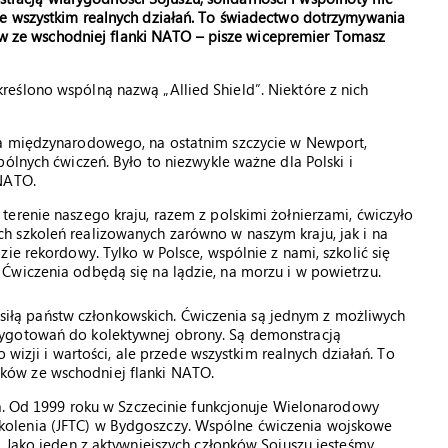
zede wszystkim realnych działań. To świadectwo dotrzymywania
 ze wschodniej flanki NATO – pisze wicepremier Tomasz
eślono wspólną nazwą „Allied Shield”. Niektóre z nich
wa międzynarodowego, na ostatnim szczycie w Newport,
ólnych ćwiczeń. Było to niezwykle ważne dla Polski i
 NATO.
erenie naszego kraju, razem z polskimi żołnierzami, ćwiczyło
 szkoleń realizowanych zarówno w naszym kraju, jak i na
ie rekordowy. Tylko w Polsce, wspólnie z nami, szkolić się
Ćwiczenia odbędą się na lądzie, na morzu i w powietrzu.
ny siłą państw członkowskich. Ćwiczenia są jednym z możliwych
zygotowań do kolektywnej obrony. Są demonstracją
 wizji i wartości, ale przede wszystkim realnych działań. To
ków ze wschodniej flanki NATO.
na. Od 1999 roku w Szczecinie funkcjonuje Wielonarodowy
olenia (JFTC) w Bydgoszczy. Wspólne ćwiczenia wojskowe
. Jako jeden z aktywniejszych członków Sojuszu jesteśmy