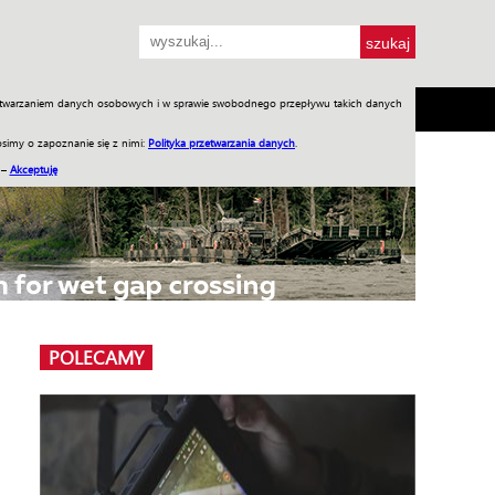
przetwarzaniem danych osobowych i w sprawie swobodnego przepływu takich danych
SH
SKLEP
Jednodniówki
Praca w WIW
simy o zapoznanie się z nimi:
Polityka przetwarzania danych
.
 –
Akceptuję
POLECAMY