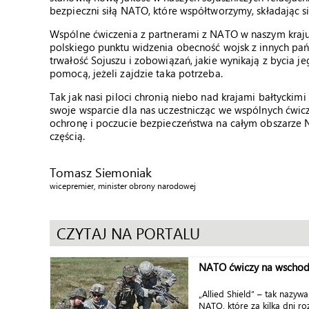
bezpieczni siłą NATO, które współtworzymy, składając 
Wspólne ćwiczenia z partnerami z NATO w naszym kraju 
polskiego punktu widzenia obecność wojsk z innych pa
trwałość Sojuszu i zobowiązań, jakie wynikają z bycia j
pomocą, jeżeli zajdzie taka potrzeba.
Tak jak nasi piloci chronią niebo nad krajami bałtyckimi 
swoje wsparcie dla nas uczestnicząc we wspólnych ćwi
ochronę i poczucie bezpieczeństwa na całym obszarze NA
częścią.
Tomasz Siemoniak
wicepremier, minister obrony narodowej
CZYTAJ NA PORTALU
NATO ćwiczy na wschodn
„Allied Shield” – tak nazyw
NATO, które za kilka dni r