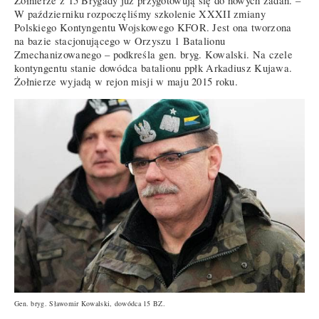
Żołnierze z 15 Brygady już przygotowują się do nowych zadań. –
W październiku rozpoczęliśmy szkolenie XXXII zmiany
Polskiego Kontyngentu Wojskowego KFOR. Jest ona tworzona
na bazie stacjonującego w Orzyszu 1 Batalionu
Zmechanizowanego – podkreśla gen. bryg. Kowalski. Na czele
kontyngentu stanie dowódca batalionu ppłk Arkadiusz Kujawa.
Żołnierze wyjadą w rejon misji w maju 2015 roku.
Gen. bryg. Sławomir Kowalski, dowódca 15 BZ.