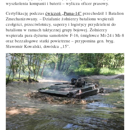
wyszkolenia kompanii i baterii – wylicza oficer prasowy.
Certyfikację podczas
ćwiczeń „Puma-14”
przechodził 1 Batalion
Zmechanizowany. – Działanie żołnierzy batalionu wspierali
czołgiści, przeciwlotnicy, saperzy i logistycy przydzieleni do
batalionu w ramach taktycznej grupy bojowej. Żołnierzy
wspierała para dyżurna samolotów F-16, śmigłowce Mi-24 i Mi-8
oraz bezzałogowe statki powietrzne – przypomina gen. bryg.
Sławomir Kowalski, dowódca „15”.