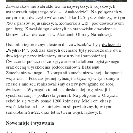
Zawiszaków nie zabrakło też na największych wojskowych
manewrach mijającego roku – „Anakondzie”. Na poligonach w
całym kraju ćwiczyło wówczas blisko 12,5 tys. żołnierzy, w tym
750 z państw sojuszniczych. Żołnierze z „15” pod dowództwem
gen. bryg. Kowalskiego ćwiczyli na stanowisku dowodzenia
kierownictwa ćwiczenia w Akademii Obrony Narodowej.
Ostatnim tegorocznym testem dla zawiszaków były
ćwiczenia
„Wydra-14”
, podczas których oceniane były jednocześnie dwa
dywizjony: przeciwlotniczy oraz artylerii samobieżnej.
Ćwiczenia połączono ze zgrywaniem batalionu logistycznego
oraz oceną wyszkolenia pododdziałów 2 Batalionu
Zmechanizowanego – 7 kompanii zmechanizowanej i kompanii
wsparcia. – Podczas jednej sytuacji taktycznej w tym samym
czasie i miejscu realizowaliśmy cztery powiązane ze sobą
ćwiczenia. Wymagało to od nas doskonałej organizacji i
synchronizacji – podkreśla generał. Na poligonie w Orzyszu
szkoliło się wtedy ponad 1200 żołnierzy. Mieli oni okazję
współdziałać m.in. z lotnictwem sił powietrznych, w tym
samolotami Su-22, oraz lotnictwem wojsk lądowych.
Nowe misje i wyzwania