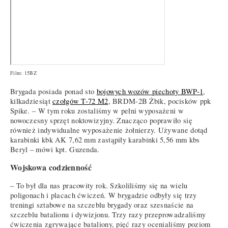
Film: 15BZ
Brygada posiada ponad sto
bojowych wozów piechoty BWP-1
,
kilkadziesiąt
czołgów T-72 M2
, BRDM-2B Żbik, pocisków ppk
Spike. – W tym roku zostaliśmy w pełni wyposażeni w
nowoczesny sprzęt noktowizyjny. Znacząco poprawiło się
również indywidualne wyposażenie żołnierzy. Używane dotąd
karabinki kbk AK 7,62 mm zastąpiły karabinki 5,56 mm kbs
Beryl – mówi kpt. Guzenda.
Wojskowa codzienność
– To był dla nas pracowity rok. Szkoliliśmy się na wielu
poligonach i placach ćwiczeń. W brygadzie odbyły się trzy
treningi sztabowe na szczeblu brygady oraz szesnaście na
szczeblu batalionu i dywizjonu. Trzy razy przeprowadzaliśmy
ćwiczenia zgrywające bataliony, pięć razy ocenialiśmy poziom