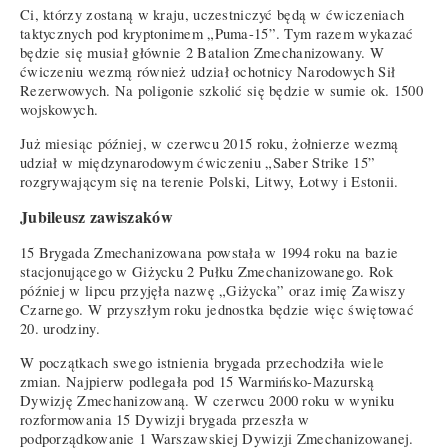
Ci, którzy zostaną w kraju, uczestniczyć będą w ćwiczeniach
taktycznych pod kryptonimem „Puma-15”. Tym razem wykazać
będzie się musiał głównie 2 Batalion Zmechanizowany. W
ćwiczeniu wezmą również udział ochotnicy Narodowych Sił
Rezerwowych. Na poligonie szkolić się będzie w sumie ok. 1500
wojskowych.
Już miesiąc później, w czerwcu 2015 roku, żołnierze wezmą
udział w międzynarodowym ćwiczeniu „Saber Strike 15”
rozgrywającym się na terenie Polski, Litwy, Łotwy i Estonii.
Jubileusz zawiszaków
15 Brygada Zmechanizowana powstała w 1994 roku na bazie
stacjonującego w Giżycku 2 Pułku Zmechanizowanego. Rok
później w lipcu przyjęła nazwę „Giżycka” oraz imię Zawiszy
Czarnego. W przyszłym roku jednostka będzie więc świętować
20. urodziny.
W początkach swego istnienia brygada przechodziła wiele
zmian. Najpierw podlegała pod 15 Warmińsko-Mazurską
Dywizję Zmechanizowaną. W czerwcu 2000 roku w wyniku
rozformowania 15 Dywizji brygada przeszła w
podporządkowanie 1 Warszawskiej Dywizji Zmechanizowanej.