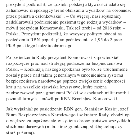
prezydent podkreślił, że „dzięki polskiej aktywności udało się
zahamować niepokojący trend obniżania wydatków na obronność
przez państwa członkowskie”. – Co więcej, nasi sojusznicy
zadeklarowali podniesienie poziomu tego rodzaju wydatków –
mówił prezydent Komorowski. Tak też zrobi – od 2016 roku –
Polska. Prezydent podkreślił, że wszyscy politycy obecni na
posiedzeniu RBN poparli plan podniesienia z 1,95 do 2 proc.
PKB polskiego budżetu obronnego.
Po posiedzeniu Rady prezydent Komorowski zapowiedział
rozpoczęcie prac nad strategią podnoszenia bezpieczeństwa
Polski. – Konkluzją naszego spotkania było to, że uruchomione
zostały prace nad takim generalnym wzmocnieniem systemu
bezpieczeństwa narodowego poprzez zwiększenie odporności
kraju na wszelkie zjawiska kryzysowe, które można
zaobserwować poza granicami Polski w aspektach militarnych i
pozamilitarnych – mówił po RBN Bronisław Komorowski.
Jak wyjaśniał po posiedzeniu RBN gen. Stanisław Koziej, szef
Biura Bezpieczeństwa Narodowego i sekretarz Rady, chodzi np.
o większe zaangażowanie w system obrony państwa wszystkich
służb mundurowych (m.in. straż graniczną, służbę celną czy
straż pożarną).