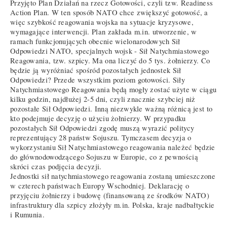
Przyjęto Plan Działań na rzecz Gotowości, czyli tzw. Readiness
Action Plan. W ten sposób NATO chce zwiększyć gotowość, a
więc szybkość reagowania wojska na sytuacje kryzysowe,
wymagające interwencji. Plan zakłada m.in. utworzenie, w
ramach funkcjonujących obecnie wielonarodowych Sił
Odpowiedzi NATO, specjalnych wojsk - Sił Natychmiastowego
Reagowania, tzw. szpicy. Ma ona liczyć do 5 tys. żołnierzy. Co
będzie ją wyróżniać spośród pozostałych jednostek Sił
Odpowiedzi? Przede wszystkim poziom gotowości. Siły
Natychmiastowego Reagowania będą mogły zostać użyte w ciągu
kilku godzin, najdłużej 2-5 dni, czyli znacznie szybciej niż
pozostałe Sił Odpowiedzi. Inną niezwykle ważną różnicą jest to
kto podejmuje decyzję o użyciu żołnierzy. W przypadku
pozostałych Sił Odpowiedzi zgodę muszą wyrazić politycy
reprezentujący 28 państw Sojuszu. Tymczasem decyzja o
wykorzystaniu Sił Natychmiastowego reagowania należeć będzie
do głównodowodzącego Sojuszu w Europie, co z pewnością
skróci czas podjęcia decyzji.
Jednostki sił natychmiastowego reagowania zostaną umieszczone
w czterech państwach Europy Wschodniej. Deklarację o
przyjęciu żołnierzy i budowę (finansowaną ze środków NATO)
infrastruktury dla szpicy złożyły m.in. Polska, kraje nadbałtyckie
i Rumunia.