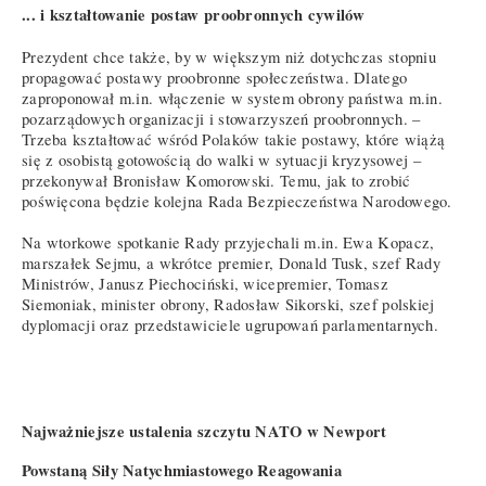
... i kształtowanie postaw proobronnych cywilów
Prezydent chce także, by w większym niż dotychczas stopniu
propagować postawy proobronne społeczeństwa. Dlatego
zaproponował m.in. włączenie w system obrony państwa m.in.
pozarządowych organizacji i stowarzyszeń proobronnych. –
Trzeba kształtować wśród Polaków takie postawy, które wiążą
się z osobistą gotowością do walki w sytuacji kryzysowej –
przekonywał Bronisław Komorowski. Temu, jak to zrobić
poświęcona będzie kolejna Rada Bezpieczeństwa Narodowego.
Na wtorkowe spotkanie Rady przyjechali m.in. Ewa Kopacz,
marszałek Sejmu, a wkrótce premier, Donald Tusk, szef Rady
Ministrów, Janusz Piechociński, wicepremier, Tomasz
Siemoniak, minister obrony, Radosław Sikorski, szef polskiej
dyplomacji oraz przedstawiciele ugrupowań parlamentarnych.
Najważniejsze ustalenia szczytu NATO w Newport
Powstaną Siły Natychmiastowego Reagowania