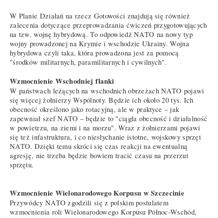
W Planie Działań na rzecz Gotowości znajdują się również
zalecenia dotyczące przeprowadzania ćwiczeń przygotowujących
na tzw. wojnę hybrydową. To odpowiedź NATO na nowy typ
wojny prowadzonej na Krymie i wschodzie Ukrainy. Wojna
hybrydowa czyli taka, która prowadzona jest za pomocą
"środków militarnych, paramilitarnych i cywilnych".
Wzmocnienie Wschodniej flanki
W państwach leżących na wschodnich obrzeżach NATO pojawi
się więcej żołnierzy Wspólnoty. Będzie ich około 20 tys. Ich
obecność określono jako rotacyjną, ale w praktyce – jak
zapewniał szef NATO – będzie to "ciągła obecność i działalność
w powietrzu, na ziemi i na morzu". Wraz z żołnierzami pojawi
się też infastruktura, i co niesłychanie istotne, wojskowy sprzęt
NATO. Dzięki temu skróci się czas reakcji na ewentualną
agresję, nie trzeba będzie bowiem tracić czasu na przerzut
sprzętu.
Wzmocnienie Wielonarodowego Korpusu w Szczecinie
Przywódcy NATO zgodzili się z polskim postulatem
wzmocnienia roli Wielonarodowego Korpusu Północ-Wschód,