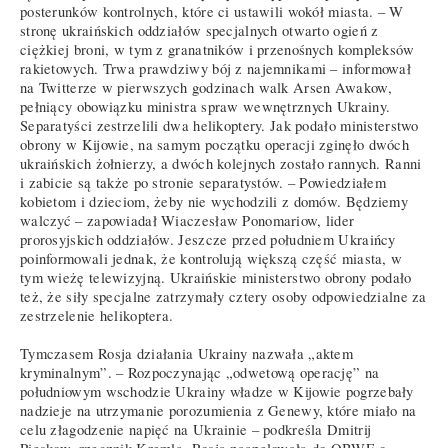
posterunków kontrolnych, które ci ustawili wokół miasta. – W
stronę ukraińskich oddziałów specjalnych otwarto ogień z
ciężkiej broni, w tym z granatników i przenośnych kompleksów
rakietowych. Trwa prawdziwy bój z najemnikami – informował
na Twitterze w pierwszych godzinach walk Arsen Awakow,
pełniący obowiązku ministra spraw wewnętrznych Ukrainy.
Separatyści zestrzelili dwa helikoptery. Jak podało ministerstwo
obrony w Kijowie, na samym początku operacji zginęło dwóch
ukraińskich żołnierzy, a dwóch kolejnych zostało rannych. Ranni
i zabicie są także po stronie separatystów. – Powiedziałem
kobietom i dzieciom, żeby nie wychodzili z domów. Będziemy
walczyć – zapowiadał Wiaczesław Ponomariow, lider
prorosyjskich oddziałów. Jeszcze przed południem Ukraińcy
poinformowali jednak, że kontrolują większą część miasta, w
tym wieżę telewizyjną. Ukraińskie ministerstwo obrony podało
też, że siły specjalne zatrzymały cztery osoby odpowiedzialne za
zestrzelenie helikoptera.
Tymczasem Rosja działania Ukrainy nazwała „aktem
kryminalnym”. – Rozpoczynając „odwetową operację” na
południowym wschodzie Ukrainy władze w Kijowie pogrzebały
nadzieje na utrzymanie porozumienia z Genewy, które miało na
celu złagodzenie napięć na Ukrainie – podkreśla Dmitrij