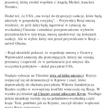
prasowej, którą zwołał wspólnie z Angelą Merkel, kanclerz
Niemiec.
Dodał też, że USA „ma wciąż do dyspozycji sankcje, które będą
uderzały w gospodarkę rosyjską”. – Przywódcy Rosji muszą
wiedzieć, że jeśli dalej będą ingerować w sytuację na
wschodniej Ukrainie i utrudniać przeprowadzenie wyborów
prezydenckich w tym kraju, muszą spodziewać się kolejnych
sankcji. Ale to wybór, który stoi przed przywódcami w Rosji –
mówił Obama.
– Rząd ukraiński pokazał, że respektuje umowę z Genewy.
Wprowadził amnestię dla protestujących, którzy nie stosują
przemocy i zapewnił, że w parlamencie jest miejsce dla
wszystkich polityków – dodał prezydent USA.
Napięta sytuacja na Ukrainie
trwa od kilku miesięcy
. Kryzys
rozpoczął się od demonstracji w Kijowie i starć, które
doprowadziły do obalenia prezydenta Wiktora Janukowycza.
Bardzo szybko w wewnętrzny konflikt wmieszała się Rosja. W
wyniku jej działań
od Ukrainy został odłączony Krym
. Niedługo
potem niepokoje rozlały się na południowo-wschodnią część
kraju. Tam, podobnie jak na Krymie, zaczęli działać wspierani
przez Rosję separatyści.