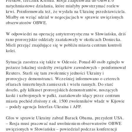
Pieskow, rzecznik Kremla. Rosja zaapelowała do OBWE o
natychmiastowe działania, które miałyby powstrzymać rozlew
krwi. Poinformowała też, że wysłała na Ukrainę przedstawiciela.
Miałby on wziąć udział w negocjacjach w sprawie uwięzionych
obserwatorów OBWE.
W odpowiedzi na operację antyterrorystyczna w Słowiańsku, dziś
rano prorosyjskie oddziały zaatakowały w okolicach Doniecka.
Mieli przejąć znajdujące się w pobliżu miasta centrum kontroli
kolei.
Sytuacja zaostrza się także w Odessie. Ponad 40 osób zginęło w
pożarze lokalnej siedziby związków zawodowych – poinformował
Reuters. Starli się tam zwolennicy jedności Ukrainy i
prorosyjscy demonstranci. Wcześniej informowano o czterech
ofiarach śmiertelnych zamieszek i wielu rannych. Do starć
doszło, gdy kilkuset prorosyjskich demonstrantów, noszących
kaski i uzbrojonych w pałki, zaatakowało idący przez centrum
miasta pochód złożony z ok. 1500 zwolenników władz w Kijowie
– podały agencja Interfax-Ukraina i AFP.
Głos w sprawie Ukrainy zabrał Barack Obama, prezydent USA.
– Rosja musi pracować nad uwolnieniem obserwatorów OBWE
uwięzionych w Słowiańsku – powiedział podczas konferencji