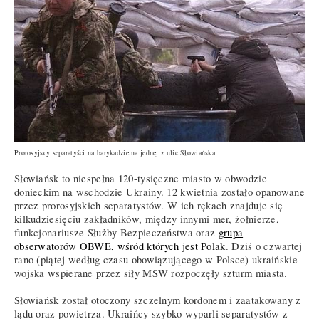
Prorosyjscy separatyści na barykadzie na jednej z ulic Słowiańska.
Słowiańsk to niespełna 120-tysięczne miasto w obwodzie
donieckim na wschodzie Ukrainy. 12 kwietnia zostało opanowane
przez prorosyjskich separatystów. W ich rękach znajduje się
kilkudziesięciu zakładników, między innymi mer, żołnierze,
funkcjonariusze Służby Bezpieczeństwa oraz
grupa
obserwatorów OBWE, wśród których jest Polak
. Dziś o czwartej
rano (piątej według czasu obowiązującego w Polsce) ukraińskie
wojska wspierane przez siły MSW rozpoczęły szturm miasta.
Słowiańsk został otoczony szczelnym kordonem i zaatakowany z
lądu oraz powietrza. Ukraińcy szybko wyparli separatystów z