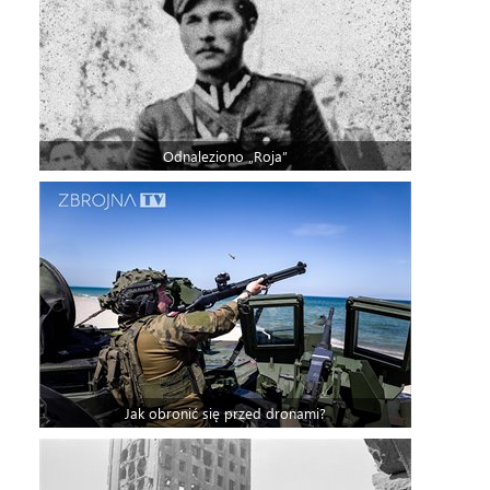
Odnaleziono „Roja”
Jak obronić się przed dronami?