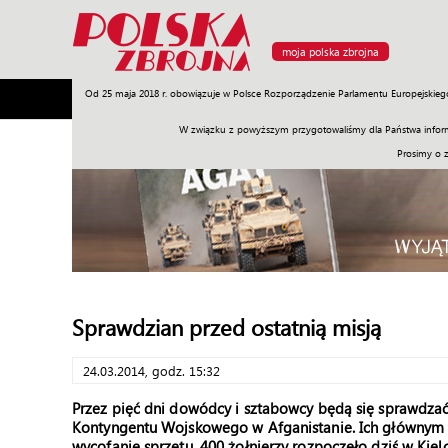
moja polska zbrojna
Od 25 maja 2018 r. obowiązuje w Polsce Rozporządzenie Parlamentu Europejskieg
Armia
Poligon
Sprzęt
Misje
Polityka
Prawo
W związku z powyższym przygotowaliśmy dla Państwa inform
Prosimy o 
Sprawdzian przed ostatnią misją
24.03.2014, godz. 15:32
Przez pięć dni dowódcy i sztabowcy będą się sprawdzać.
Kontyngentu Wojskowego w Afganistanie. Ich głównym z
wycofanie sprzętu. 400 żołnierzy rozpoczęło dziś w Kie