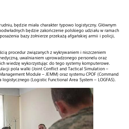
grudniu, będzie miała charakter typowo logistyczny. Głównym
podwładnych będzie zakończenie polskiego udziału w ramach
osażenia bazy żołnierze przekażą afgańskiej armii i policji,
ścią procedur związanych z wykrywaniem i niszczeniem
edyczną, uwalnianiem uprowadzonego personelu oraz
ch wiedzę wykorzystując do tego systemy komputerowe.
cji pola walki (Joint Conflict and Tactical Simulation –
se Management Module – JEMM) oraz systemu CPOF (Command
a logistycznego (Logistic Functional Area System – LOGFAS).