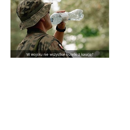
W wojsku nie wszystkie butelki z kaucją?