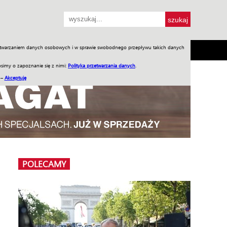
przetwarzaniem danych osobowych i w sprawie swobodnego przepływu takich danych
SH
SKLEP
Jednodniówki
Praca w WIW
simy o zapoznanie się z nimi:
Polityka przetwarzania danych
.
 –
Akceptuję
POLECAMY