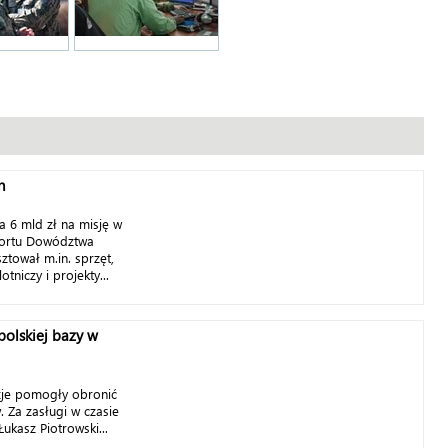
h
 6 mld zł na misję w
aportu Dowództwa
ztował m.in. sprzęt,
otniczy i projekty...
olskiej bazy w
zje pomogły obronić
. Za zasługi w czasie
Łukasz Piotrowski...