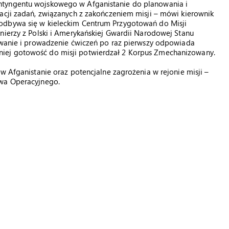
ntyngentu wojskowego w Afganistanie do planowania i
zacji zadań, związanych z zakończeniem misji – mówi kierownik
odbywa się w kieleckim Centrum Przygotowań do Misji
nierzy z Polski i Amerykańskiej Gwardii Narodowej Stanu
towanie i prowadzenie ćwiczeń po raz pierwszy odpowiada
iej gotowość do misji potwierdzał 2 Korpus Zmechanizowany.
w Afganistanie oraz potencjalne zagrożenia w rejonie misji –
twa Operacyjnego.