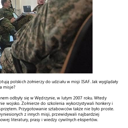
ują polskich żołnierzy do udziału w misji ISAF. Jak wyglądały
a misje?
tanem odbyły się w Wędrzynie, w lutym 2007 roku. Wtedy
e wojsko. Żołnierze do szkolenia wykorzystywali honkery i
 sprzętem. Przygotowanie sztabowców także nie było proste.
niesionych z innych misji, przewidywali najbardziej
wej literatury, prasy i wiedzy cywilnych ekspertów.