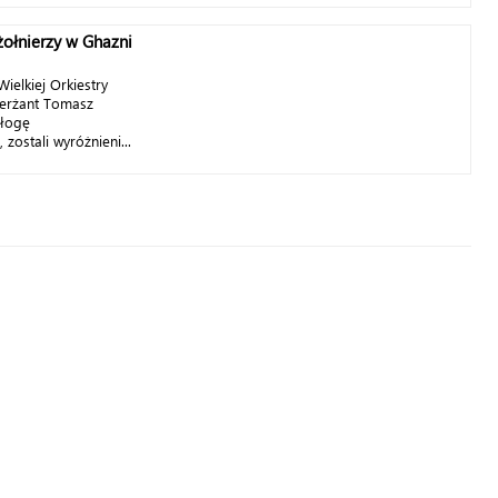
ołnierzy w Ghazni
ielkiej Orkiestry
ierżant Tomasz
ałogę
ostali wyróżnieni...