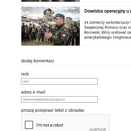
Dowódca operacyjny u ż
14 żołnierzy wolontariuszy W
Świątecznej Pomocy oraz s
Borowski, który uratował z
amerykańskiego śmigłowca, z
dodaj komentarz
nick
adres e-mail
proszę przepisać tekst z obrazka: