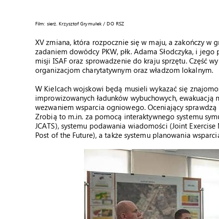
Film: sierż. Krzysztof Grymułek / DO RSZ
XV zmiana, która rozpocznie się w maju, a zakończy w 
zadaniem dowódcy PKW, płk. Adama Słodczyka, i jego 
misji ISAF oraz sprowadzenie do kraju sprzętu. Część wyp
organizacjom charytatywnym oraz władzom lokalnym.
W Kielcach wojskowi będą musieli wykazać się znajomo
improwizowanych ładunków wybuchowych, ewakuacją m
wezwaniem wsparcia ogniowego. Oceniający sprawdzą i
Zrobią to m.in. za pomocą interaktywnego systemu symula
JCATS), systemu podawania wiadomości (Joint Exerci
Post of the Future), a także systemu planowania wsparci