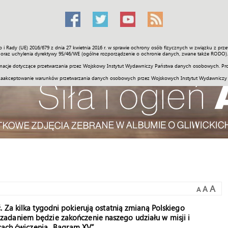
o i Rady (UE) 2016/679 z dnia 27 kwietnia 2016 r. w sprawie ochrony osób fizycznych w związku z 
Świat
Społeczność
Sport
Historia
Galerie
Wideo
ENGLI
oraz uchylenia dyrektywy 95/46/WE (ogólne rozporządzenie o ochronie danych, zwane także RODO).
acje dotyczące przetwarzania przez Wojskowy Instytut Wydawniczy Państwa danych osobowych. Pro
zaakceptowanie warunków przetwarzania danych osobowych przez Wojskowych Instytut Wydawniczy
A
A
A
 Za kilka tygodni pokierują ostatnią zmianą Polskiego
adaniem będzie zakończenie naszego udziału w misji i
lcach ćwiczenia „Bagram XV”.