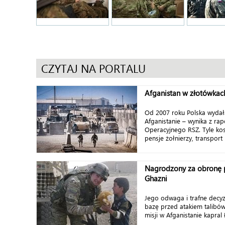
CZYTAJ NA PORTALU
Afganistan w złotówkac
Od 2007 roku Polska wydała
Afganistanie – wynika z r
Operacyjnego RSZ. Tyle kos
pensje żołnierzy, transport l
Nagrodzony za obronę p
Ghazni
Jego odwaga i trafne decy
bazę przed atakiem talibów
misji w Afganistanie kapral 