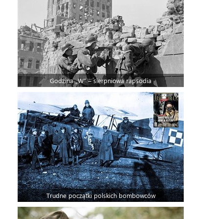
Godzina „W” – sierpniowa rapsodia
Trudne początki polskich bombowców