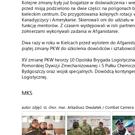
Kolejne zmiany były już bogatsze w doświadczenia i wied
przed misją podzielono na dwie części: na poligonach
kieleckim centrum. Do przygotowania kolejnych rotacji w
Kanadyjczycy i Amerykanie. Skierowali oni do udziału w 
funkcję mentorów. Z czasem występowali w roli partneró
żołnierzami wykonywali zadania w Afganistanie.
Dwa razy w roku w Kielcach przed wylotem do Afganista
piątej zmiany PKW do szkolenia dowódców i sztabowcó
XV zmianę PKW tworzy 10 Opolska Brygada Logistyczna.
Pomorskiej Dywizji Zmechanizowanej i 5 Pułku Chemicz
Bydgoszczy oraz wojsk specjalnych. Dowódcą kontynge
Logistycznej.
MKS
autor zdjęć: st. chor. mar. Arkadiusz Dwulatek / Combat Camer