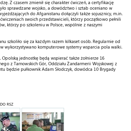
zę. Z czasem zmienił się charakter ćwiczeń, a certyfikację
 było sprawdzane wojsko, a dowództwo i sztab oceniano w
yjeżdżających do Afganistanu dołączyli także sojusznicy, m.in.
ćwiczeniach swoich przedstawicieli, którzy początkowo pełnili
w, którzy po szkoleniu w Polsce, wspólnie z naszymi
nu szkoliło się za każdym razem kilkaset osób. Regularnie od
w wykorzystywano komputerowe systemy wsparcia pola walki.
 Opolską jednostkę będą wspierać także żołnierze 16
nego z Tarnowskich Gór, Oddziału Żandarmerii Wojskowej z
ntu będzie pułkownik Adam Słodczyk, dowódca 10 Brygady
a DO RSZ