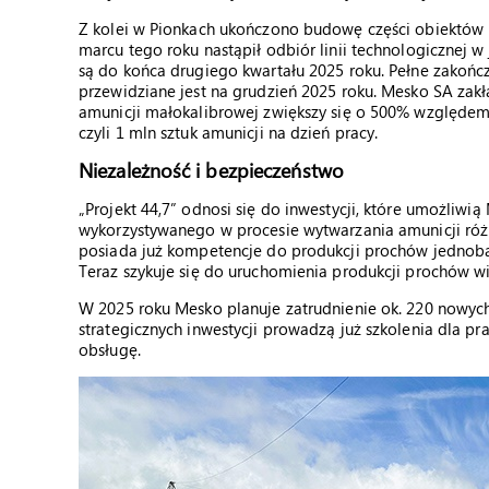
Z kolei w Pionkach ukończono budowę części obiektów 
marcu tego roku nastąpił odbiór linii technologicznej 
są do końca drugiego kwartału 2025 roku. Pełne zakońc
przewidziane jest na grudzień 2025 roku. Mesko SA zak
amunicji małokalibrowej zwiększy się o 500% względem
czyli 1 mln sztuk amunicji na dzień pracy.
Niezależność i bezpieczeństwo
„Projekt 44,7” odnosi się do inwestycji, które umożli
wykorzystywanego w procesie wytwarzania amunicji różn
posiada już kompetencje do produkcji prochów jedno
Teraz szykuje się do uruchomienia produkcji prochów w
W 2025 roku Mesko planuje zatrudnienie ok. 220 nowy
strategicznych inwestycji prowadzą już szkolenia dla pr
obsługę.