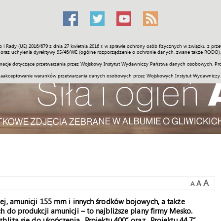
o i Rady (UE) 2016/679 z dnia 27 kwietnia 2016 r. w sprawie ochrony osób fizycznych w związku z 
Świat
Społeczność
Sport
Historia
Galerie
Wideo
ENGLI
oraz uchylenia dyrektywy 95/46/WE (ogólne rozporządzenie o ochronie danych, zwane także RODO).
acje dotyczące przetwarzania przez Wojskowy Instytut Wydawniczy Państwa danych osobowych. Pro
zaakceptowanie warunków przetwarzania danych osobowych przez Wojskowych Instytut Wydawniczy
A
A
A
ej, amunicji 155 mm i innych środków bojowych, a także
 do produkcji amunicji – to najbliższe plany firmy Mesko.
liża się do ukończenia „Projektu 400” oraz „Projektu 44,7”,