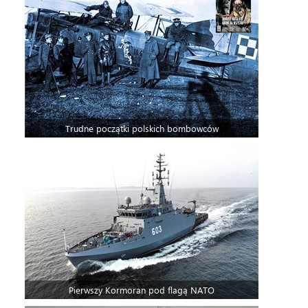
Trudne początki polskich bombowców
Pierwszy Kormoran pod flagą NATO