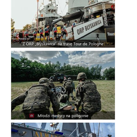
Z ORP „Błyskawica” na trasę Tour de Pologne
Młodzi medycy na poligonie