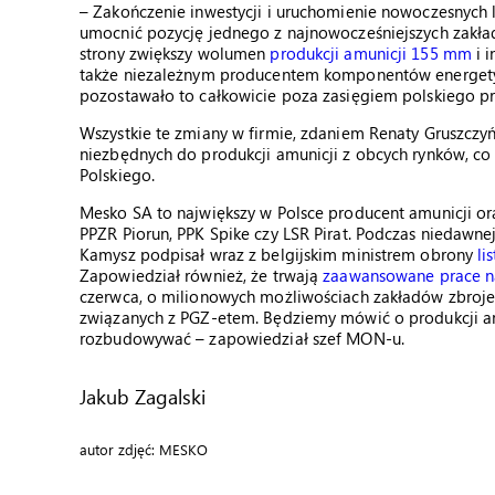
– Zakończenie inwestycji i uruchomienie nowoczesnych 
umocnić pozycję jednego z najnowocześniejszych zakładó
strony zwiększy wolumen
produkcji amunicji 155 mm
i i
także niezależnym producentem komponentów energetycz
pozostawało to całkowicie poza zasięgiem polskiego p
Wszystkie te zmiany w firmie, zdaniem Renaty Gruszczy
niezbędnych do produkcji amunicji z obcych rynków, co
Polskiego.
Mesko SA to największy w Polsce producent amunicji oraz
PPZR Piorun, PPK Spike czy LSR Pirat. Podczas niedawn
Kamysz podpisał wraz z belgijskim ministrem obrony
li
Zapowiedział również, że trwają
zaawansowane prace n
czerwca, o milionowych możliwościach zakładów zbroje
związanych z PGZ-etem. Będziemy mówić o produkcji amun
rozbudowywać – zapowiedział szef MON-u.
Jakub Zagalski
autor zdjęć: MESKO