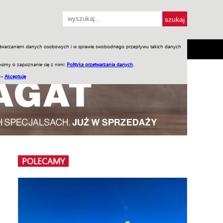
przetwarzaniem danych osobowych i w sprawie swobodnego przepływu takich danych
SH
SKLEP
Jednodniówki
Praca w WIW
simy o zapoznanie się z nimi:
Polityka przetwarzania danych
.
 –
Akceptuję
POLECAMY