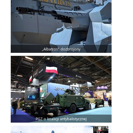
„Albatros” dozbrojony
PGZ o koalicji antybalistycznej