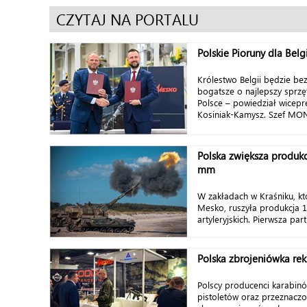
CZYTAJ NA PORTALU
Polskie Pioruny dla Belgi
Królestwo Belgii będzie bez
bogatsze o najlepszy sprz
Polsce – powiedział wicep
Kosiniak-Kamysz. Szef MON-u
Polska zwiększa produkc
mm
W zakładach w Kraśniku, kt
Mesko, ruszyła produkcja
artyleryjskich. Pierwsza parti
Polska zbrojeniówka re
Polscy producenci karabinó
pistoletów oraz przeznaczo