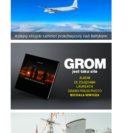
Kolejny rosyjski samolot przechwycony nad Bałtykiem