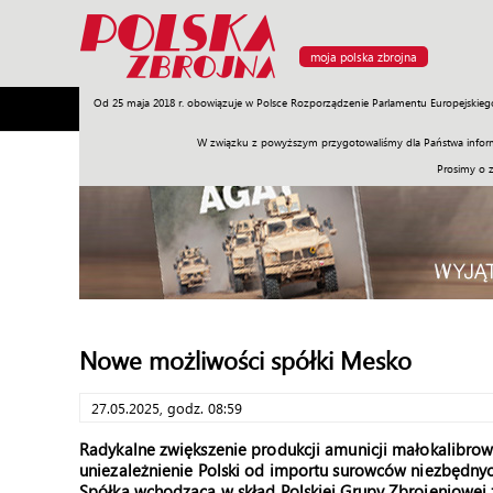
moja polska zbrojna
Od 25 maja 2018 r. obowiązuje w Polsce Rozporządzenie Parlamentu Europejskieg
Armia
Poligon
Sprzęt
Misje
Polityka
Prawo
W związku z powyższym przygotowaliśmy dla Państwa inform
Prosimy o 
Nowe możliwości spółki Mesko
27.05.2025, godz. 08:59
Radykalne zwiększenie produkcji amunicji małokalibrow
uniezależnienie Polski od importu surowców niezbędnych
Spółka wchodząca w skład Polskiej Grupy Zbrojeniowej zb