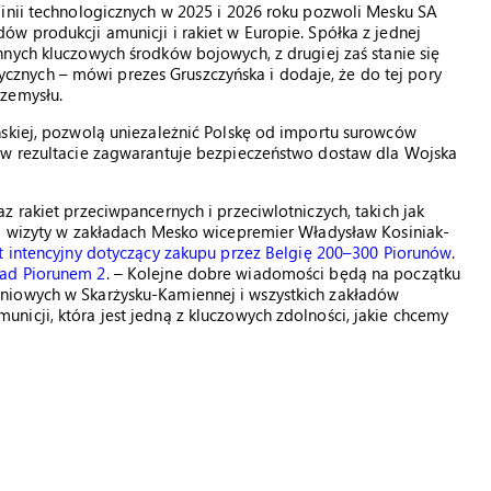
linii technologicznych w 2025 i 2026 roku pozwoli Mesku SA
w produkcji amunicji i rakiet w Europie. Spółka z jednej
nnych kluczowych środków bojowych, z drugiej zaś stanie się
nych – mówi prezes Gruszczyńska i dodaje, że do tej pory
rzemysłu.
ńskiej, pozwolą uniezależnić Polskę od importu surowców
 w rezultacie zagwarantuje bezpieczeństwo dostaw dla Wojska
 rakiet przeciwpancernych i przeciwlotniczych, takich jak
ej wizyty w zakładach Mesko wicepremier Władysław Kosiniak-
st intencyjny dotyczący zakupu przez Belgię 200–300 Piorunów
.
ad Piorunem 2
. – Kolejne dobre wiadomości będą na początku
niowych w Skarżysku-Kamiennej i wszystkich zakładów
icji, która jest jedną z kluczowych zdolności, jakie chcemy