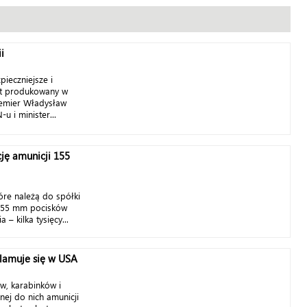
i
pieczniejsze i
ęt produkowany w
remier Władysław
 i minister...
ję amunicji 155
óre należą do spółki
 155 mm pocisków
a – kilka tysięcy...
klamuje się w USA
w, karabinków i
nej do nich amunicji