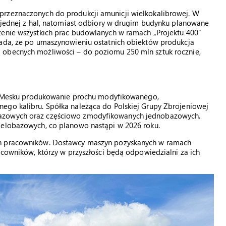
przeznaczonych do produkcji amunicji wielkokalibrowej. W
w jednej z hal, natomiast odbiory w drugim budynku planowane
zenie wszystkich prac budowlanych w ramach „Projektu 400”
łada, że po umaszynowieniu ostatnich obiektów produkcja
 obecnych możliwości – do poziomu 250 mln sztuk rocznie,
wią Mesku produkowanie prochu modyfikowanego,
ego kalibru. Spółka należąca do Polskiej Grupy Zbrojeniowej
bazowych oraz częściowo zmodyfikowanych jednobazowych.
ielobazowych, co planowo nastąpi w 2026 roku.
ch pracowników. Dostawcy maszyn pozyskanych w ramach
acowników, którzy w przyszłości będą odpowiedzialni za ich