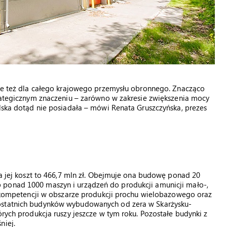
 ale też dla całego krajowego przemysłu obronnego. Znacząco
trategicznym znaczeniu – zarówno w zakresie zwiększenia mocy
olska dotąd nie posiadała – mówi Renata Gruszczyńska, prezes
 a jej koszt to 466,7 mln zł. Obejmuje ona budowę ponad 20
 ponad 1000 maszyn i urządzeń do produkcji amunicji mało-,
ie kompetencji w obszarze produkcji prochu wielobazowego oraz
 ostatnich budynków wybudowanych od zera w Skarżysku-
órych produkcja ruszy jeszcze w tym roku. Pozostałe budynki z
niej.