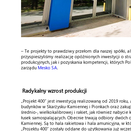
– Te projekty to prawdziwy przełom dla naszej spółki,
przyspieszyliśmy realizację opóźnionych inwestycji o s
produkcyjnych, jak i pozyskania kompetencji, których P
zarządu
Mesko SA
.
Radykalny wzrost produkcji
„Projekt 400” jest inwestycją realizowaną od 2019 roku,
budynków w Skarżysku-Kamiennej i Pionkach oraz zakup
średnio-, wielkokalibrowej i rakiet, jak również nabyc
łusek samospalających. Obecnie trwają odbiory dwóch
Kamiennej. Są to hala rakietowa i hala amunicyjna, w kt
„Projektu 400” zostały oddane do użytkowania już wcześ