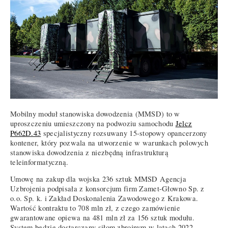
Mobilny moduł stanowiska dowodzenia (MMSD) to w
uproszczeniu umieszczony na podwoziu samochodu
Jelcz
P662D.43
specjalistyczny rozsuwany 15-stopowy opancerzony
kontener, który pozwala na utworzenie w warunkach polowych
stanowiska dowodzenia z niezbędną infrastrukturą
teleinformatyczną.
Umowę na zakup dla wojska 236 sztuk MMSD Agencja
Uzbrojenia podpisała z konsorcjum firm Zamet-Głowno Sp. z
o.o. Sp. k. i Zakład Doskonalenia Zawodowego z Krakowa.
Wartość kontraktu to 708 mln zł, z czego zamówienie
gwarantowane opiewa na 481 mln zł za 156 sztuk modułu.
System będzie dostarczany siłom zbrojnym w latach 2022 –