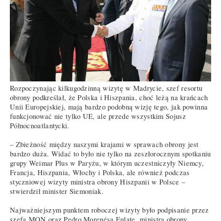
Rozpoczynając kilkugodzinną wizytę w Madrycie, szef resortu
obrony podkreślał, że Polska i Hiszpania, choć leżą na krańcach
Unii Europejskiej, mają bardzo podobną wizję tego, jak powinna
funkcjonować nie tylko UE, ale przede wszystkim Sojusz
Północnoatlantycki.
– Zbieżność między naszymi krajami w sprawach obrony jest
bardzo duża. Widać to było nie tylko na zeszłorocznym spotkaniu
grupy Weimar Plus w Paryżu, w którym uczestniczyły Niemcy,
Francja, Hiszpania, Włochy i Polska, ale również podczas
styczniowej wizyty ministra obrony Hiszpanii w Polsce –
stwierdził minister Siemoniak.
Najważniejszym punktem roboczej wizyty było podpisanie przez
szefa MON oraz Pedro Morenésa Eulate, ministra obrony