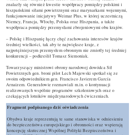
znalazły się również kwestie współpracy pomiędzy polskimi i
hiszpańskimi siłami powietrznymi oraz marynarkami wojennymi,
funkcjonowanie inicjatywy Weimar Plus, w której uczestniczą
Niemcy, Francja, Włochy, Polska oraz Hiszpania, a także
współpraca pomiędzy przemysłami zbrojeniowymi obu krajów.
– Polskę i Hiszpanię łączy chęć zachowania interesów krajów
średniej wielkości, tak aby te największe kraje, z
najpotężniejszym przemysłem obronnym nie zmiotły tej średniej
konkurencji – podkreślił Tomasz Siemoniak.
Towarzyszący ministrowi obrony narodowej dowódca Sił
Powietrznych gen. broni pilot Lech Majewski spotkał się ze
swoim odpowiednikiem gen. Francisco Javierem García
Arnaizem. Generałowie rozmawiali m.in. o kontynuacji
realizowanych wspólnie programów szkoleniowych oraz o
czekających lotników międzynarodowych ćwiczeniach.
Fragment podpisanego dziś oświadczenia
Obydwa kraje reprezentują te same stanowiska w odniesieniu
do bezpieczeństwa europejskiego i obronności oraz wspierają
koncepcję skutecznej Wspólnej Polityki Bezpieczeństwa i