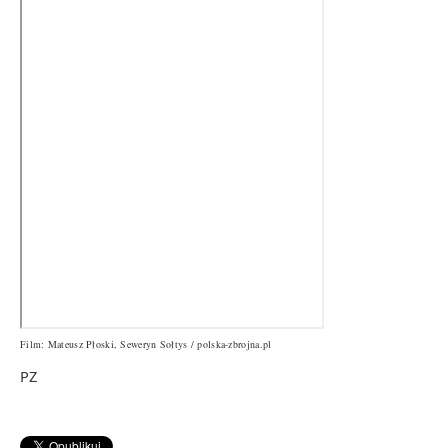
Film: Mateusz Płoski, Seweryn Sołtys / polska-zbrojna.pl
PZ