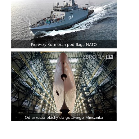
Pierwszy Kormoran pod flagą NATO
Od arkusza blachy do gotowego Miecznika