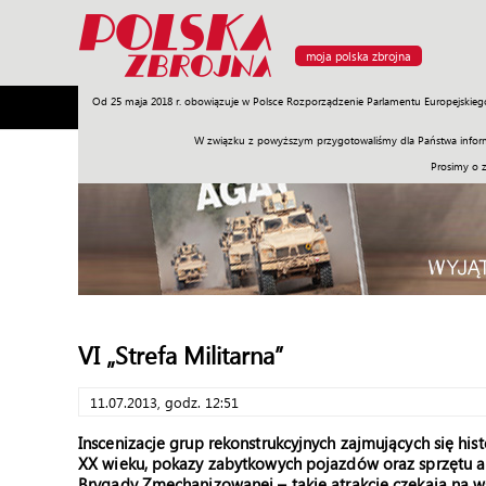
moja polska zbrojna
Od 25 maja 2018 r. obowiązuje w Polsce Rozporządzenie Parlamentu Europejskieg
Armia
Poligon
Sprzęt
Misje
Polityka
Prawo
W związku z powyższym przygotowaliśmy dla Państwa inform
Prosimy o 
VI „Strefa Militarna”
11.07.2013, godz. 12:51
Inscenizacje grup rekonstrukcyjnych zajmujących się his
XX wieku, pokazy zabytkowych pojazdów oraz sprzętu ar
Brygady Zmechanizowanej – takie atrakcje czekają na w