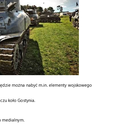
 będzie można nabyć m.in. elementy wojskowego
czu koło Gostynia.
em medialnym.