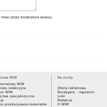
treści przez moderatora serwisu.
ictwa WIW
Na skróty
nternetowy WIW
rata redakcyjna
Oferta reklamowa
ism WIW
Buzdygany - regulamin
ctwa specjalistyczne
Linki
cje
Redakcja
in przekazywania materiałów
O WIW