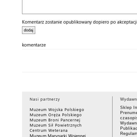
Komentarz zostanie opublikowany dopiero po akceptacji 
komentarze
Nasi partnerzy
Wydawn
Sklep I
Muzeum Wojska Polskiego
Prenume
Muzeum Oręża Polskiego
czasop
Muzeum Broni Pancernej
Wydawni
Muzeum Sił Powietrznych
Publika
Centrum Weterana
Regulam
Muzeum Marynarki Wojennej