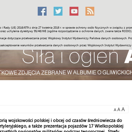
o i Rady (UE) 2016/679 z dnia 27 kwietnia 2016 r. w sprawie ochrony osób fizycznych w związku z 
Świat
Społeczność
Sport
Historia
Galerie
Wideo
ENGLI
oraz uchylenia dyrektywy 95/46/WE (ogólne rozporządzenie o ochronie danych, zwane także RODO).
acje dotyczące przetwarzania przez Wojskowy Instytut Wydawniczy Państwa danych osobowych. Pro
zaakceptowanie warunków przetwarzania danych osobowych przez Wojskowych Instytut Wydawniczy
A
A
A
torią wojskowości polskiej i obcej od czasów średniowiecza do
tyleryjskiego, a także prezentacja pojazdów 17 Wielkopolskiej
szystkich pasjonatów militariów podczas tegorocznej „Strefy