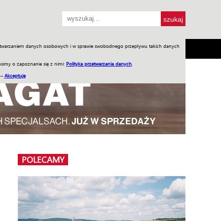
przetwarzaniem danych osobowych i w sprawie swobodnego przepływu takich danych
SH
SKLEP
Jednodniówki
Praca w WIW
simy o zapoznanie się z nimi:
Polityka przetwarzania danych
.
 –
Akceptuję
POLECAMY