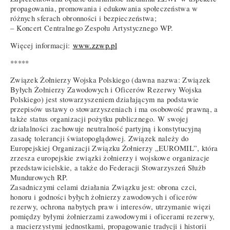
propagowania, promowania i edukowania społeczeństwa w
różnych sferach obronności i bezpieczeństwa;
– Koncert Centralnego Zespołu Artystycznego WP.
Więcej informacji:
www.zzwp.pl
*****
Związek Żołnierzy Wojska Polskiego (dawna nazwa: Związek
Byłych Żołnierzy Zawodowych i Oficerów Rezerwy Wojska
Polskiego) jest stowarzyszeniem działającym na podstawie
przepisów ustawy o stowarzyszeniach i ma osobowość prawną, a
także status organizacji pożytku publicznego. W swojej
działalności zachowuje neutralność partyjną i konstytucyjną
zasadę tolerancji światopoglądowej. Związek należy do
Europejskiej Organizacji Związku Żołnierzy „EUROMIL”, która
zrzesza europejskie związki żołnierzy i wojskowe organizacje
przedstawicielskie, a także do Federacji Stowarzyszeń Służb
Mundurowych RP.
Zasadniczymi celami działania Związku jest: obrona czci,
honoru i godności byłych żołnierzy zawodowych i oficerów
rezerwy, ochrona nabytych praw i interesów, utrzymanie więzi
pomiędzy byłymi żołnierzami zawodowymi i oficerami rezerwy,
a macierzystymi jednostkami, propagowanie tradycji i historii