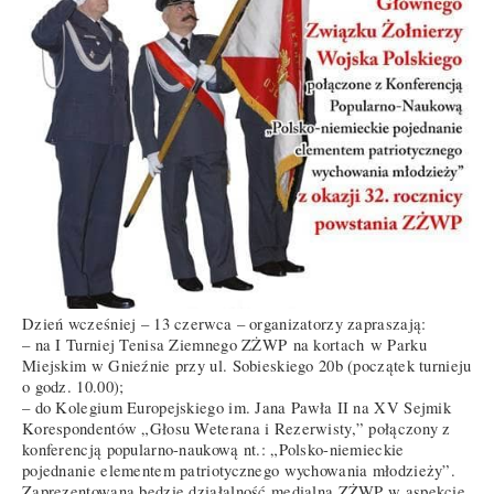
Dzień wcześniej – 13 czerwca – organizatorzy zapraszają:
– na I Turniej Tenisa Ziemnego ZŻWP na kortach w Parku
Miejskim w Gnieźnie przy ul. Sobieskiego 20b (początek turnieju
o godz. 10.00);
– do Kolegium Europejskiego im. Jana Pawła II na XV Sejmik
Korespondentów „Głosu Weterana i Rezerwisty,” połączony z
konferencją popularno-naukową nt.: „Polsko-niemieckie
pojednanie elementem patriotycznego wychowania młodzieży”.
Zaprezentowana będzie działalność medialna ZŻWP w aspekcie