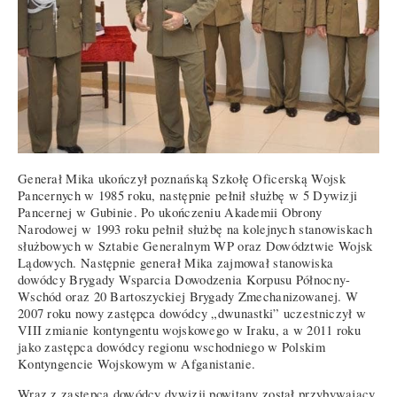
Generał Mika ukończył poznańską Szkołę Oficerską Wojsk
Pancernych w 1985 roku, następnie pełnił służbę w 5 Dywizji
Pancernej w Gubinie. Po ukończeniu Akademii Obrony
Narodowej w 1993 roku pełnił służbę na kolejnych stanowiskach
służbowych w Sztabie Generalnym WP oraz Dowództwie Wojsk
Lądowych. Następnie generał Mika zajmował stanowiska
dowódcy Brygady Wsparcia Dowodzenia Korpusu Północny-
Wschód oraz 20 Bartoszyckiej Brygady Zmechanizowanej. W
2007 roku nowy zastępca dowódcy „dwunastki” uczestniczył w
VIII zmianie kontyngentu wojskowego w Iraku, a w 2011 roku
jako zastępca dowódcy regionu wschodniego w Polskim
Kontyngencie Wojskowym w Afganistanie.
Wraz z zastępcą dowódcy dywizji powitany został przybywający