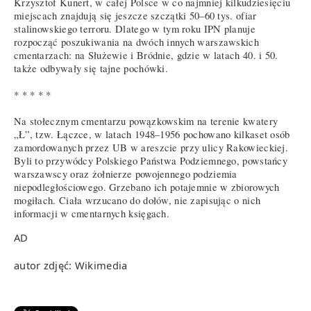
Krzysztof Kunert, w całej Polsce w co najmniej kilkudziesięciu
miejscach znajdują się jeszcze szczątki 50–60 tys. ofiar
stalinowskiego terroru. Dlatego w tym roku IPN planuje
rozpocząć poszukiwania na dwóch innych warszawskich
cmentarzach: na Służewie i Bródnie, gdzie w latach 40. i 50.
także odbywały się tajne pochówki.
* * * * *
Na stołecznym cmentarzu powązkowskim na terenie kwatery
„Ł”, tzw. Łączce, w latach 1948–1956 pochowano kilkaset osób
zamordowanych przez UB w areszcie przy ulicy Rakowieckiej.
Byli to przywódcy Polskiego Państwa Podziemnego, powstańcy
warszawscy oraz żołnierze powojennego podziemia
niepodległościowego. Grzebano ich potajemnie w zbiorowych
mogiłach. Ciała wrzucano do dołów, nie zapisując o nich
informacji w cmentarnych księgach.
AD
autor zdjęć: Wikimedia