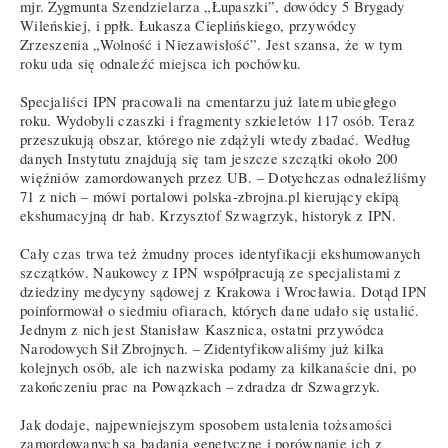
mjr. Zygmunta Szendzielarza „Łupaszki”, dowódcy 5 Brygady
Wileńskiej, i ppłk. Łukasza Cieplińskiego, przywódcy
Zrzeszenia „Wolność i Niezawisłość”. Jest szansa, że w tym
roku uda się odnaleźć miejsca ich pochówku.
Specjaliści IPN pracowali na cmentarzu już latem ubiegłego
roku. Wydobyli czaszki i fragmenty szkieletów 117 osób. Teraz
przeszukują obszar, którego nie zdążyli wtedy zbadać. Według
danych Instytutu znajdują się tam jeszcze szczątki około 200
więźniów zamordowanych przez UB. – Dotychczas odnaleźliśmy
71 z nich – mówi portalowi polska-zbrojna.pl kierujący ekipą
ekshumacyjną dr hab. Krzysztof Szwagrzyk, historyk z IPN.
Cały czas trwa też żmudny proces identyfikacji ekshumowanych
szczątków. Naukowcy z IPN współpracują ze specjalistami z
dziedziny medycyny sądowej z Krakowa i Wrocławia. Dotąd IPN
poinformował o siedmiu ofiarach, których dane udało się ustalić.
Jednym z nich jest Stanisław Kasznica, ostatni przywódca
Narodowych Sił Zbrojnych. – Zidentyfikowaliśmy już kilka
kolejnych osób, ale ich nazwiska podamy za kilkanaście dni, po
zakończeniu prac na Powązkach – zdradza dr Szwagrzyk.
Jak dodaje, najpewniejszym sposobem ustalenia tożsamości
zamordowanych są badania genetyczne i porównanie ich z