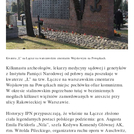
Kwatera „Ł” na Łączce na warszawskim cmentarzu Wojskowym na Powązkach.
Kilkunastu archeologów, lekarzy medycyny sądowej i genetyków
z Instytutu Pamięci Narodowej od połowy maja poszukuje w
kwaterze „Ł” na tzw. Łączce na warszawskim cmentarzu
Wojskowym na Powązkach miejsc pochówku ofiar komunizmu.
W okresie stalinowskim pogrzebano tutaj w bezimiennych
mogiłach kilkuset więźniów zamordowanych w areszcie przy
ulicy Rakowieckiej w Warszawie.
Historycy IPN przypuszczają, że właśnie na Łączce złożono
ciała legendarnych postaci polskiego podziemia: gen. Augusta
Emila Fieldorfa „Nila”, szefa Kedywu Komendy Głównej AK,
rtm. Witolda Pileckiego, organizatora ruchu oporu w Auschwitz,