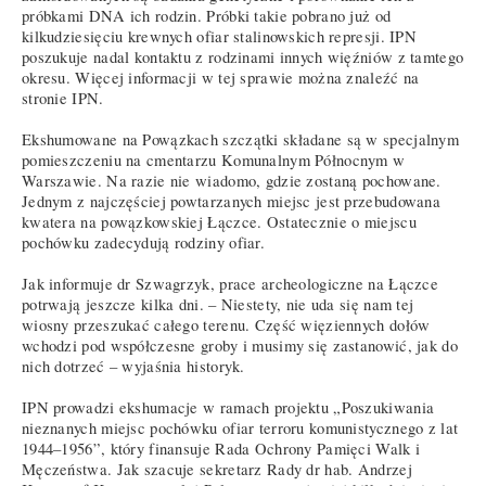
próbkami DNA ich rodzin. Próbki takie pobrano już od
kilkudziesięciu krewnych ofiar stalinowskich represji. IPN
poszukuje nadal kontaktu z rodzinami innych więźniów z tamtego
okresu. Więcej informacji w tej sprawie można znaleźć na
stronie IPN.
Ekshumowane na Powązkach szczątki składane są w specjalnym
pomieszczeniu na cmentarzu Komunalnym Północnym w
Warszawie. Na razie nie wiadomo, gdzie zostaną pochowane.
Jednym z najczęściej powtarzanych miejsc jest przebudowana
kwatera na powązkowskiej Łączce. Ostatecznie o miejscu
pochówku zadecydują rodziny ofiar.
Jak informuje dr Szwagrzyk, prace archeologiczne na Łączce
potrwają jeszcze kilka dni. – Niestety, nie uda się nam tej
wiosny przeszukać całego terenu. Część więziennych dołów
wchodzi pod współczesne groby i musimy się zastanowić, jak do
nich dotrzeć – wyjaśnia historyk.
IPN prowadzi ekshumacje w ramach projektu „Poszukiwania
nieznanych miejsc pochówku ofiar terroru komunistycznego z lat
1944–1956”, który finansuje Rada Ochrony Pamięci Walk i
Męczeństwa. Jak szacuje sekretarz Rady dr hab. Andrzej