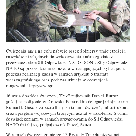
Ćwiczenia mają na celu nabycie przez żołnierzy umiejętności i
nawyków niezbędnych do wykonywania zadań zgodnie z
przeznaczeniem Sił Odpowiedzi NATO (SON). Siły Odpowiedzi
NATO są przewidziane do użycia w następujących sytuacjach:
podczas realizacji zadań w ramach artykułu 5 traktatu
waszyngtońskiego oraz podczas udziału w operacjach
reagowania kryzysowego.
16 maja dowódca ćwiczeń „Żbik” pułkownik Daniel Butryn
gościł na poligonie w Drawsku Pomorskim delegację żołnierzy z
Rumunii. Goście zapoznali się z etapami ćwiczeń, infrastrukturą
oraz sprzętem wojskowym biorącym udział w szkoleniu. Swoimi
doświadczeniami w ramach przygotowania do Sił Odpowiedzi
NATO dzielił się podpułkownik Paweł Skuza.
W ramach ćwiczeń żołnierze 12 Brygady Zmechanizowanej