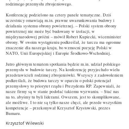
rodzimego przemysłu zbrojeniowego.
Konferencję podzielono na cztery panele tematyczne. Dziś
uczestnicy omawiają m.in. prawne uwarunkowania budowy i
działania systemu obrony powietrznej. – Polski system obrony
powietrznej nie może być budowany w izolacji, w
międzynarodowej próżni – mówił Robert Kupiecki, wiceminister
obrony. W swoim wystąpieniu podkreślał, że tarcza ma ogromne
znaczenie dla naszego kraju, bo wzmocni pozycję Polski w
NATO, Unii Europejskiej i Europie Środkowo-Wschodniej.
Jutro głównym tematem spotkania będzie m.in. udział polskiego
przemysłu w budowie tarczy. Na konferencję przyjechało wielu
przedstawicieli rodzimej zbrojeniówki. Wszyscy z zadowoleniem
podkreślali, że budowa tarczy w oparciu o polski potencjał
przemysłowy to priorytet rządu i Prezydenta RP. Zapewniali, że
nasze firmy są w stanie podołać takiemu wyzwaniu. – Stać nas
na to, abyśmy tu byli liderami. Owszem, jest to skomplikowane,
ale możliwe. I to nie są tylko nasze chęci, ale przede wszystkim
kompetencje – przekonywał Krzysztof Krystowski, prezes
Bumaru.
Krzysztof Wilewski