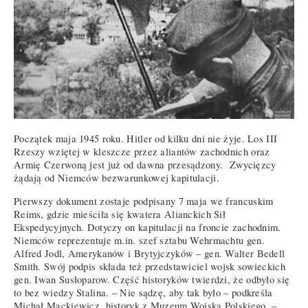
Początek maja 1945 roku. Hitler od kilku dni nie żyje. Los III
Rzeszy wziętej w kleszcze przez aliantów zachodnich oraz
Armię Czerwoną jest już od dawna przesądzony. Zwycięzcy
żądają od Niemców bezwarunkowej kapitulacji.
Pierwszy dokument zostaje podpisany 7 maja we francuskim
Reims, gdzie mieściła się kwatera Alianckich Sił
Ekspedycyjnych. Dotyczy on kapitulacji na froncie zachodnim.
Niemców reprezentuje m.in. szef sztabu Wehrmachtu gen.
Alfred Jodl, Amerykanów i Brytyjczyków – gen. Walter Bedell
Smith. Swój podpis składa też przedstawiciel wojsk sowieckich
gen. Iwan Susłoparow. Część historyków twierdzi, że odbyło się
to bez wiedzy Stalina. – Nie sądzę, aby tak było – podkreśla
Michał Mackiewicz, historyk z Muzeum Wojska Polskiego. –