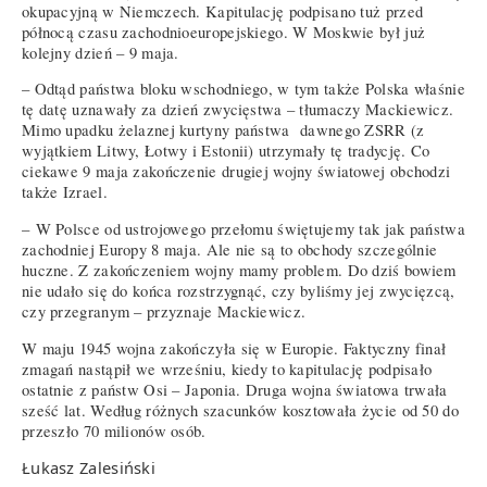
okupacyjną w Niemczech. Kapitulację podpisano tuż przed
północą czasu zachodnioeuropejskiego. W Moskwie był już
kolejny dzień – 9 maja.
– Odtąd państwa bloku wschodniego, w tym także Polska właśnie
tę datę uznawały za dzień zwycięstwa – tłumaczy Mackiewicz.
Mimo upadku żelaznej kurtyny państwa dawnego ZSRR (z
wyjątkiem Litwy, Łotwy i Estonii) utrzymały tę tradycję. Co
ciekawe 9 maja zakończenie drugiej wojny światowej obchodzi
także Izrael.
– W Polsce od ustrojowego przełomu świętujemy tak jak państwa
zachodniej Europy 8 maja. Ale nie są to obchody szczególnie
huczne. Z zakończeniem wojny mamy problem. Do dziś bowiem
nie udało się do końca rozstrzygnąć, czy byliśmy jej zwycięzcą,
czy przegranym – przyznaje Mackiewicz.
W maju 1945 wojna zakończyła się w Europie. Faktyczny finał
zmagań nastąpił we wrześniu, kiedy to kapitulację podpisało
ostatnie z państw Osi – Japonia. Druga wojna światowa trwała
sześć lat. Według różnych szacunków kosztowała życie od 50 do
przeszło 70 milionów osób.
Łukasz Zalesiński