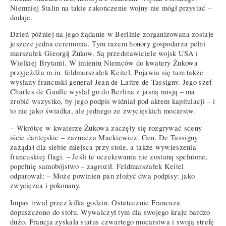
Niemniej Stalin na takie zakończenie wojny nie mógł przystać –
dodaje.
Dzień później na jego żądanie w Berlinie zorganizowana zostaje
jeszcze jedna ceremonia. Tym razem honory gospodarza pełni
marszałek Gieorgij Żukow. Są przedstawiciele wojsk USA i
Wielkiej Brytanii. W imieniu Niemców do kwatery Żukowa
przyjeżdża m.in. feldmarszałek Keitel. Pojawia się tam także
wysłany francuski generał Jean de Lattre de Tassigny. Jego szef
Charles de Gaulle wysłał go do Berlina z jasną misją – ma
zrobić wszystko, by jego podpis widniał pod aktem kapitulacji – i
to nie jako świadka, ale jednego ze zwycięskich mocarstw.
– Wkrótce w kwaterze Żukowa zaczęły się rozgrywać sceny
iście dantejskie – zaznacza Mackiewicz. Gen. De Tassigny
zażądał dla siebie miejsca przy stole, a także wywieszenia
francuskiej flagi. – Jeśli te oczekiwania nie zostaną spełnione,
popełnię samobójstwo – zagroził. Feldmarszałek Keitel
odparował: – Może powinien pan złożyć dwa podpisy: jako
zwycięzca i pokonany.
Impas trwał przez kilka godzin. Ostatecznie Francuza
dopuszczono do stołu. Wywalczył tym dla swojego kraju bardzo
dużo. Francja zyskała status czwartego mocarstwa i swoją strefę