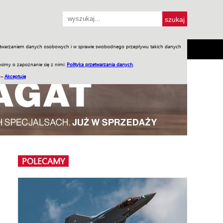
przetwarzaniem danych osobowych i w sprawie swobodnego przepływu takich danych
SH
SKLEP
Jednodniówki
Praca w WIW
simy o zapoznanie się z nimi:
Polityka przetwarzania danych
.
 –
Akceptuję
POLECAMY