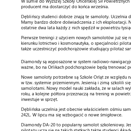
W sumie do Wyższej Szkoły Oficerskiej Sił Powietrznych 
producent ma dostarczyć do końca września.
Dęblińscy studenci dobrze znają te samoloty. Uczelnia 
Mamy bardzo dobre doświadczenia z ich eksploatacji. N
ostatnie dwa lata każdy z nich spędził w powietrzu tysi
Pierwsze treningi z użyciem nowych samolotów już się ro
kierunku lotnictwo i kosmonautyka, o specjalności pil
także uczestniczyć podchorążowie studiujący pilotaż s
Diamondy są wyposażone w system radiowo-nawigacyjn
ważne, bo na Orlikach podchorążowie będą trenować po
Nowe samoloty potrzebne są Szkole Orląt ze względu na
w tzw. systemie przemiennym. Jesienią i zimą szkolili si
samolotami. Nowy model nauki zakłada, że w salach wykł
roku, a kolejne półtora przeznaczą na trening w powietr
inwestuje w sprzęt.
Dęblińska uczelnia jest obecnie właścicielem ośmiu sa
242L. W lipcu ma się wzbogacić o nowe śmigłowce.
Diamondy DA-20 to popularny samolot szkoleniowy. Jest
pilotażu uczą się na takich statkach także studenci Ak