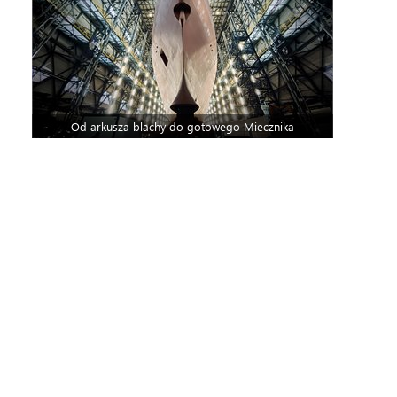
Od arkusza blachy do gotowego Miecznika