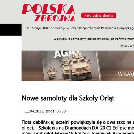
moja polska zbrojna
Od 25 maja 2018 r. obowiązuje w Polsce Rozporządzenie Parlamentu Europejskieg
Armia
Poligon
Sprzęt
Misje
Polityka
Prawo
W związku z powyższym przygotowaliśmy dla Państwa inform
Prosimy o 
Nowe samoloty dla Szkoły Orląt
11.04.2013, godz. 06:35
Flota dęblińskiej uczelni powiększyła się o dwa szkolne 
piloci. – Szkolenia na Diamondach DA-20 C1 Eclipse mo
mówi ppłk
pilot Maciej Wilczyński,
kierownik Akademick