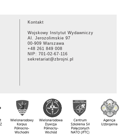
Kontakt
Wojskowy Instytut Wydawniczy
Al. Jerozolimskie 97
00-909 Warszawa
+48 261 849 008
NIP: 701-02-67-116
sekretariat@zbrojni.pl
t
Wielonarodowy
Wielonarodowa
Centrum
Agencja
SZ
Korpus
Dywizja
Szkolenia Sił
Uzbrojenia
Północno-
Północny-
Połączonych
Wschodni
Wschód
NATO (JFTC)