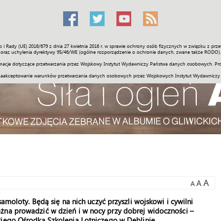
o i Rady (UE) 2016/679 z dnia 27 kwietnia 2016 r. w sprawie ochrony osób fizycznych w związku z 
Świat
Społeczność
Sport
Historia
Galerie
Wideo
ENGLI
oraz uchylenia dyrektywy 95/46/WE (ogólne rozporządzenie o ochronie danych, zwane także RODO).
acje dotyczące przetwarzania przez Wojskowy Instytut Wydawniczy Państwa danych osobowych. Pro
zaakceptowanie warunków przetwarzania danych osobowych przez Wojskowych Instytut Wydawniczy
A
A
A
samoloty. Będą się na nich uczyć przyszli wojskowi i cywilni
żna prowadzić w dzień i w nocy przy dobrej widoczności –
iego Ośrodka Szkolenia Lotniczego w Dęblinie.