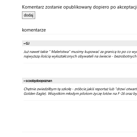
Komentarz zostanie opublikowany dopiero po akceptacji 
komentarze
~GJ
Już nawet takie " Maleństwa" musimy kupować za granicą to po co wyda
najwyższą ilością wykształconych obywateli na świecie - bezrobotnych
~scoobydoopoznan
Chętnie zwiedziłbym tą szkołę - zróbcie jakiś reportaż lub "drzwi otwar
Golden Eagle). Wszystkim młodym pilotom życzę lotów na F-16 oraz być