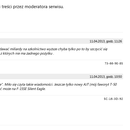
treści przez moderatora serwisu.
11.04.2013, godz. 11:26
wać miliardy na szkolnictwo wyższe chyba tylko po to by szczycić się
 z których nie ma żadnego pożytku .
73-66-9E-85
11.04.2013, godz. 10:50
te". Miło się czyta takie wiadomości. Jeszcze tylko nowy AJT (mój faworyt T-50
 może na F-15SE Silent Eagle.
5C-16-3D-92