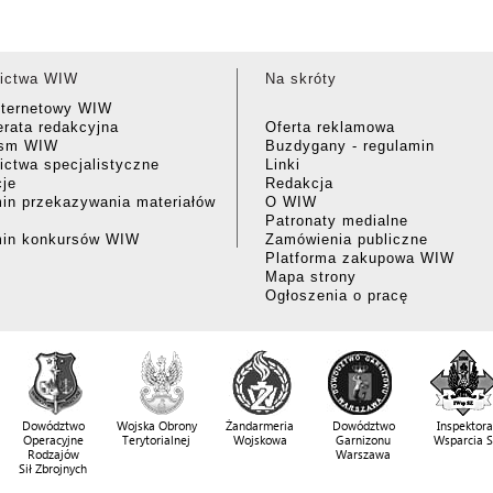
ictwa WIW
Na skróty
nternetowy WIW
rata redakcyjna
Oferta reklamowa
ism WIW
Buzdygany - regulamin
ctwa specjalistyczne
Linki
cje
Redakcja
in przekazywania materiałów
O WIW
Patronaty medialne
min konkursów WIW
Zamówienia publiczne
Platforma zakupowa WIW
Mapa strony
Ogłoszenia o pracę
Dowództwo
Wojska Obrony
Żandarmeria
Dowództwo
Inspektora
Operacyjne
Terytorialnej
Wojskowa
Garnizonu
Wsparcia 
Rodzajów
Warszawa
Sił Zbrojnych