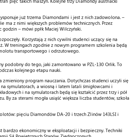
trafi pięć takich maszyn. Kolejne trzy Diamondy austriacki
dysponuje już trzema Diamondami i jest z nich zadowolona. –
ie ma z nimi większych problemów technicznych. Przez
ąc godzin – mówi ppłk Maciej Wilczyński.
zpoczęły. Korzystają z nich cywilni studenci uczący się na
otaż. W treningach zgodnie z nowym programem szkolenia będą
amolotu transportowego i odrzutowego.
y podobny do tego, jaki zamontowano w PZL-130 Orlik. To
dczas kolejnego etapu nauki.
 zmieniony program nauczania. Dotychczas studenci uczyli się
ę na symulatorach, a wiosną i latem latali śmigłowcami i
adowych i na symulatorach będą się kształcić przez trzy i pół
zu. By za sterami mogła usiąść większa liczba studentów, szkoła
molotów: pięciu Diamondów DA-20 i trzech Zlinów 143LSI i
 bardzo ekonomiczny w eksploatacji i bezpieczny. Techniki
ademii Sił Powietrznych Stanów Zjednoczonych.