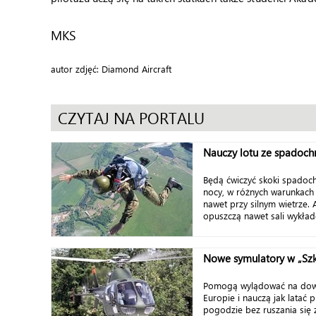
MKS
autor zdjęć: Diamond Aircraft
CZYTAJ NA PORTALU
Nauczy lotu ze spadoc
Będą ćwiczyć skoki spadoc
nocy, w różnych warunkach
nawet przy silnym wietrze. 
opuszczą nawet sali wykłado
Nowe symulatory w „Szk
Pomogą wylądować na dowo
Europie i nauczą jak latać 
pogodzie bez ruszania się z