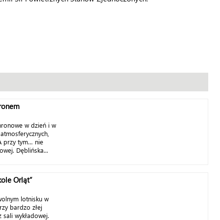
hronem
hronowe w dzień i w
 atmosferycznych,
A przy tym… nie
wej. Dęblińska...
ole Orląt”
lnym lotnisku w
przy bardzo złej
 sali wykładowej.