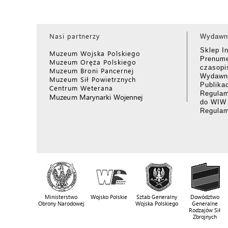
Nasi partnerzy
Wydawn
Sklep I
Muzeum Wojska Polskiego
Prenume
Muzeum Oręża Polskiego
czasop
Muzeum Broni Pancernej
Wydawni
Muzeum Sił Powietrznych
Publika
Centrum Weterana
Regulam
Muzeum Marynarki Wojennej
do WIW
Regula
Ministerstwo
Wojsko Polskie
Sztab Generalny
Dowództwo
Obrony Narodowej
Wojska Polskiego
Generalne
Rodzajów Sił
Zbrojnych