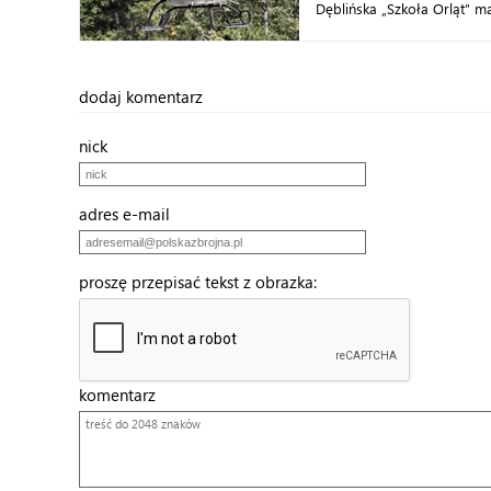
Dęblińska „Szkoła Orląt” m
dodaj komentarz
nick
adres e-mail
proszę przepisać tekst z obrazka:
komentarz