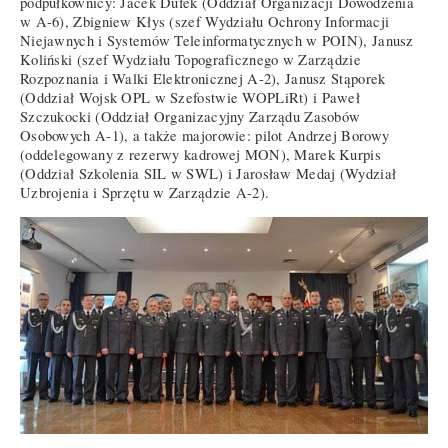
podpułkownicy: Jacek Dufek (Oddział Organizacji Dowodzenia
w A-6), Zbigniew Kłys (szef Wydziału Ochrony Informacji
Niejawnych i Systemów Teleinformatycznych w POIN), Janusz
Koliński (szef Wydziału Topograficznego w Zarządzie
Rozpoznania i Walki Elektronicznej A-2), Janusz Stąporek
(Oddział Wojsk OPL w Szefostwie WOPLiRt) i Paweł
Szczukocki (Oddział Organizacyjny Zarządu Zasobów
Osobowych A-1), a także majorowie: pilot Andrzej Borowy
(oddelegowany z rezerwy kadrowej MON), Marek Kurpis
(Oddział Szkolenia SIL w SWL) i Jarosław Medaj (Wydział
Uzbrojenia i Sprzętu w Zarządzie A-2).