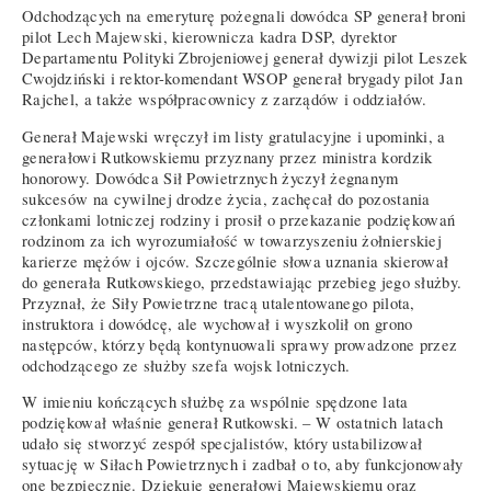
Odchodzących na emeryturę pożegnali dowódca SP generał broni
pilot Lech Majewski, kierownicza kadra DSP, dyrektor
Departamentu Polityki Zbrojeniowej generał dywizji pilot Leszek
Cwojdziński i rektor-komendant WSOP generał brygady pilot Jan
Rajchel, a także współpracownicy z zarządów i oddziałów.
Generał Majewski wręczył im listy gratulacyjne i upominki, a
generałowi Rutkowskiemu przyznany przez ministra kordzik
honorowy. Dowódca Sił Powietrznych życzył żegnanym
sukcesów na cywilnej drodze życia, zachęcał do pozostania
członkami lotniczej rodziny i prosił o przekazanie podziękowań
rodzinom za ich wyrozumiałość w towarzyszeniu żołnierskiej
karierze mężów i ojców. Szczególnie słowa uznania skierował
do generała Rutkowskiego, przedstawiając przebieg jego służby.
Przyznał, że Siły Powietrzne tracą utalentowanego pilota,
instruktora i dowódcę, ale wychował i wyszkolił on grono
następców, którzy będą kontynuowali sprawy prowadzone przez
odchodzącego ze służby szefa wojsk lotniczych.
W imieniu kończących służbę za wspólnie spędzone lata
podziękował właśnie generał Rutkowski. – W ostatnich latach
udało się stworzyć zespół specjalistów, który ustabilizował
sytuację w Siłach Powietrznych i zadbał o to, aby funkcjonowały
one bezpiecznie. Dziękuję generałowi Majewskiemu oraz