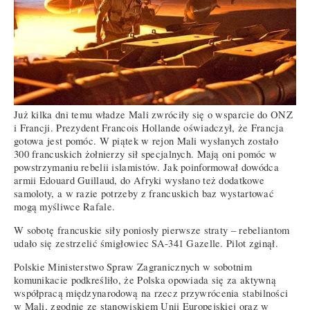
Już kilka dni temu władze Mali zwróciły się o wsparcie do ONZ
i Francji. Prezydent Francois Hollande oświadczył, że Francja
gotowa jest pomóc. W piątek w rejon Mali wysłanych zostało
300 francuskich żołnierzy sił specjalnych. Mają oni pomóc w
powstrzymaniu rebelii islamistów. Jak poinformował dowódca
armii Edouard Guillaud, do Afryki wysłano też dodatkowe
samoloty, a w razie potrzeby z francuskich baz wystartować
mogą myśliwce Rafale.
W sobotę francuskie siły poniosły pierwsze straty – rebeliantom
udało się zestrzelić śmigłowiec SA-341 Gazelle. Pilot zginął.
Polskie Ministerstwo Spraw Zagranicznych w sobotnim
komunikacie podkreśliło, że Polska opowiada się za aktywną
współpracą międzynarodową na rzecz przywrócenia stabilności
w Mali, zgodnie ze stanowiskiem Unii Europejskiej oraz w