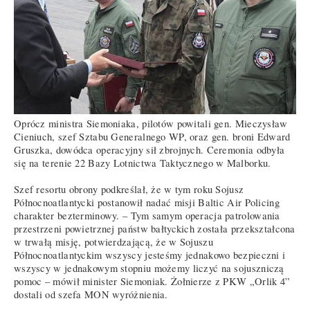
Oprócz ministra Siemoniaka, pilotów powitali gen. Mieczysław
Cieniuch, szef Sztabu Generalnego WP, oraz gen. broni Edward
Gruszka, dowódca operacyjny sił zbrojnych. Ceremonia odbyła
się na terenie 22 Bazy Lotnictwa Taktycznego w Malborku.
Szef resortu obrony podkreślał, że w tym roku Sojusz
Północnoatlantycki postanowił nadać misji Baltic Air Policing
charakter bezterminowy. – Tym samym operacja patrolowania
przestrzeni powietrznej państw bałtyckich została przekształcona
w trwałą misję, potwierdzającą, że w Sojuszu
Północnoatlantyckim wszyscy jesteśmy jednakowo bezpieczni i
wszyscy w jednakowym stopniu możemy liczyć na sojuszniczą
pomoc – mówił minister Siemoniak. Żołnierze z PKW „Orlik 4”
dostali od szefa MON wyróżnienia.