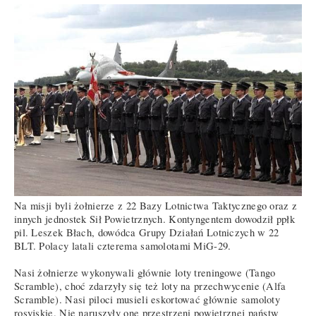
Na misji byli żołnierze z 22 Bazy Lotnictwa Taktycznego oraz z
innych jednostek Sił Powietrznych. Kontyngentem dowodził ppłk
pil. Leszek Błach, dowódca Grupy Działań Lotniczych w 22
BLT. Polacy latali czterema samolotami MiG-29.
Nasi żołnierze wykonywali głównie loty treningowe (Tango
Scramble), choć zdarzyły się też loty na przechwycenie (Alfa
Scramble). Nasi piloci musieli eskortować głównie samoloty
rosyjskie. Nie naruszyły one przestrzeni powietrznej państw