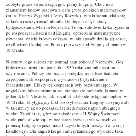
zdobyte przez swoich szpiegów plany Enigmy. Choć nad
złamaniem kodów pracowała cała grupa polskich matematyków
(m.in. Henryk Zygalski i Jerzy Różycki), tym któremu udało się
w końcu rozszyfrować niemieckie depesze był młody
bydgoszczanin, Marian Rejewski. To on, zaledwie kilka tygodniu
po rozpoczęciu badań nad Enigmą, opracował matematyczne
równania, dzięki którym odkryto, w jaki sposób działa jej serce,
czyli wirniki kodujące. Po raz pierwszy kod Enigmy złamano w
1932 roku.
Niestety, jego sukces nie pomógł nam pokonać Niemców. Gdy
hitlerowska armia na początku 1939 roku zmieniła system
szyfrowania, Polacy nie mając pieniędzy na dalsze badania,
zaproponowali współpracę wywiadowi brytyjskiemu i
francuskiemu. Efekty tej kooperacji były oszałamiające. W
angielskim laboratorium tajne, niemieckie meldunki łamano w
jeden dzień. Niestety, taki rezultat udało się osiągnąć dopiero w
1940 roku. Brytyjczycy fakt rozszyfrowania Enigmy utrzymywali
w tajemnicy aż do początku lat siedemdziesiątych ubiegłego
wieku. Zrobili tak, gdyż po zakończeniu II Wojny Światowej
wiele państw wierząc w bezpieczeństwo szyfrowanych za
pomocą Enigmy depesz, nadal używało tych maszyn (w wersji
handlowej). Dla angielskiego i amerykańskiego wywiadu taka