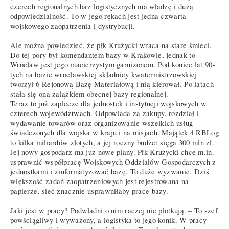
czerech regionalnych baz logistycznych ma władzę i dużą
odpowiedzialność. To w jego rękach jest jedna czwarta
wojskowego zaopatrzenia i dystrybucji.
Ale można powiedzieć, że płk Krużycki wraca na stare śmieci.
Do tej pory był komendantem bazy w Krakowie, jednak to
Wrocław jest jego macierzystym garnizonem. Pod koniec lat 90-
tych na bazie wrocławskiej składnicy kwatermistrzowskiej
tworzył 6 Rejonową Bazę Materiałową i nią kierował. Po latach
stała się ona zalążkiem obecnej bazy regionalnej.
Teraz to już zaplecze dla jednostek i instytucji wojskowych w
czterech województwach. Odpowiada za zakupy, rozdział i
wydawanie towarów oraz organizowanie wszelkich usług
świadczonych dla wojska w kraju i na misjach. Majątek 4 RBLog
to kilka miliardów złotych, a jej roczny budżet sięga 300 mln zł.
Jej nowy gospodarz ma już nowe plany. Płk Krużycki chce m.in.
usprawnić współpracę Wojskowych Oddziałów Gospodarczych z
jednostkami i zinformatyzować bazę. To duże wyzwanie. Dziś
większość zadań zaopatrzeniowych jest rejestrowana na
papierze, sieć znacznie usprawniłaby prace bazy.
Jaki jest w pracy? Podwładni o nim raczej nie plotkują. – To szef
powściągliwy i wyważony, a logistyka to jego konik. W pracy