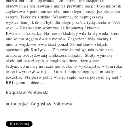
można mu ufać – opowiadają żołnierze. Ten ekspert od
planowania i realizowania ma też prywatną pasję. Jako miłośnik
żeglarstwa z patentem sternika morskiego przeżył już nie jeden
sztorm. Także na służbie. Wspomina, że największym
wyzwaniem jak dotąd była dla niego powódź tysiąclecia w 1997
roku. – Kierowałem wówczas 11 Rejonową Składnią
Kwatermistrzowską. Na teren składnicy wdarła się woda, która
miejscami sięgała dwóch metrów. Zagrożone były towary i
mienie wojskowe o wartości ponad 200 milionów złotych –
opowiada płk Krużycki. – Z niewielką załogą udało się nam
uratować zdecydowaną większość majątku. Straty wyniosły
około miliona złotych, a mogło być dużo, dużo gorzej.
Jedyne, co mu się na razie nie udało, to wykorzystać w tym roku
urlop i wyruszyć w rejs. – Łajba i moja załoga będą musiały
poczekać. Najpierw pełne wiatru żagle muszą pojawić się nad 4
RBLogiem – obiecuje.
Bogusław Politowski
autor zdjęć: Bogusław Politowski