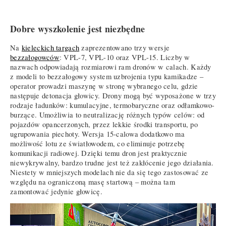
Dobre wyszkolenie jest niezbędne
Na
kieleckich targach
zaprezentowano trzy wersje
bezzałogowców
: VPL-7, VPL-10 oraz VPL-15. Liczby w
nazwach odpowiadają rozmiarowi ram dronów w calach. Każdy
z modeli to bezzałogowy system uzbrojenia typu kamikadze –
operator prowadzi maszynę w stronę wybranego celu, gdzie
następuje detonacja głowicy. Drony mogą być wyposażone w trzy
rodzaje ładunków: kumulacyjne, termobaryczne oraz odłamkowo-
burzące. Umożliwia to neutralizację różnych typów celów: od
pojazdów opancerzonych, przez lekkie środki transportu, po
ugrupowania piechoty. Wersja 15-calowa dodatkowo ma
możliwość lotu ze światłowodem, co eliminuje potrzebę
komunikacji radiowej. Dzięki temu dron jest praktycznie
niewykrywalny, bardzo trudne jest też zakłócenie jego działania.
Niestety w mniejszych modelach nie da się tego zastosować ze
względu na ograniczoną masę startową – można tam
zamontować jedynie głowicę.