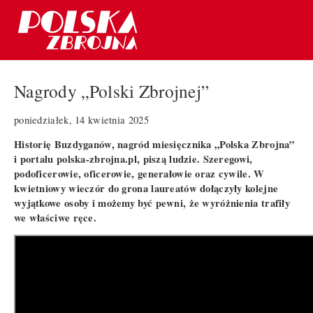
Nagrody „Polski Zbrojnej”
poniedziałek, 14 kwietnia 2025
Historię Buzdyganów, nagród miesięcznika „Polska Zbrojna”
i portalu polska-zbrojna.pl, piszą ludzie. Szeregowi,
podoficerowie, oficerowie, generałowie oraz cywile. W
kwietniowy wieczór do grona laureatów dołączyły kolejne
wyjątkowe osoby i możemy być pewni, że wyróżnienia trafiły
we właściwe ręce.