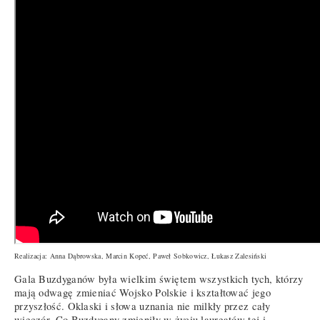
Realizacja: Anna Dąbrowska, Marcin Kopeć, Paweł Sobkowicz, Łukasz Zalesiński
Gala Buzdyganów była wielkim świętem wszystkich tych, którzy
mają odwagę zmieniać Wojsko Polskie i kształtować jego
przyszłość. Oklaski i słowa uznania nie milkły przez cały
wieczór. Co Buzdygany zmieniły w życiu laureatów tej i