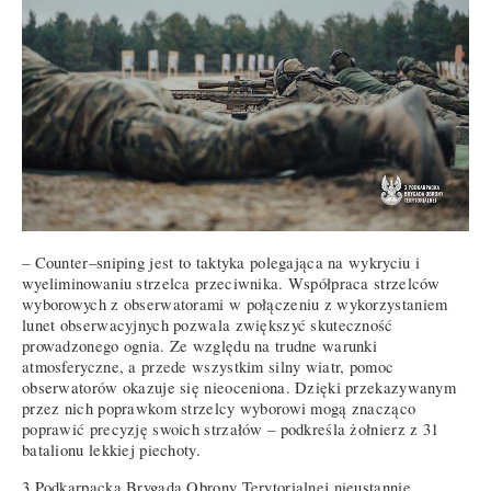
– Counter–sniping jest to taktyka polegająca na wykryciu i
wyeliminowaniu strzelca przeciwnika. Współpraca strzelców
wyborowych z obserwatorami w połączeniu z wykorzystaniem
lunet obserwacyjnych pozwala zwiększyć skuteczność
prowadzonego ognia. Ze względu na trudne warunki
atmosferyczne, a przede wszystkim silny wiatr, pomoc
obserwatorów okazuje się nieoceniona. Dzięki przekazywanym
przez nich poprawkom strzelcy wyborowi mogą znacząco
poprawić precyzję swoich strzałów – podkreśla żołnierz z 31
batalionu lekkiej piechoty.
3 Podkarpacka Brygada Obrony Terytorialnej nieustannie