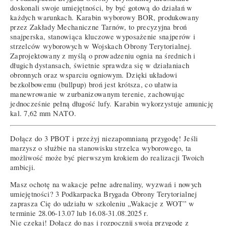
doskonali swoje umiejętności, by być gotową do działań w
każdych warunkach. Karabin wyborowy BOR, produkowany
przez Zakłady Mechaniczne Tarnów, to precyzyjna broń
snajperska, stanowiąca kluczowe wyposażenie snajperów i
strzelców wyborowych w Wojskach Obrony Terytorialnej.
Zaprojektowany z myślą o prowadzeniu ognia na średnich i
długich dystansach, świetnie sprawdza się w działaniach
obronnych oraz wsparciu ogniowym. Dzięki układowi
bezkolbowemu (bullpup) broń jest krótsza, co ułatwia
manewrowanie w zurbanizowanym terenie, zachowując
jednocześnie pełną długość lufy. Karabin wykorzystuje amunicję
kal. 7,62 mm NATO.
Dołącz do 3 PBOT i przeżyj niezapomnianą przygodę! Jeśli
marzysz o służbie na stanowisku strzelca wyborowego, ta
możliwość może być pierwszym krokiem do realizacji Twoich
ambicji.
Masz ochotę na wakacje pełne adrenaliny, wyzwań i nowych
umiejętności? 3 Podkarpacka Brygada Obrony Terytorialnej
zaprasza Cię do udziału w szkoleniu „Wakacje z WOT” w
terminie 28.06-13.07 lub 16.08-31.08.2025 r.
Nie czekaj! Dołącz do nas i rozpocznij swoją przygodę z