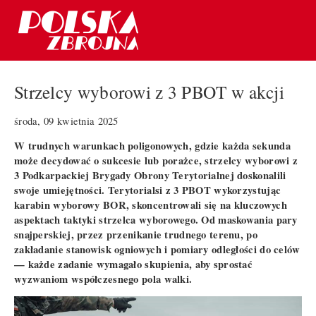
Strzelcy wyborowi z 3 PBOT w akcji
środa, 09 kwietnia 2025
W trudnych warunkach poligonowych, gdzie każda sekunda
może decydować o sukcesie lub porażce, strzelcy wyborowi z
3 Podkarpackiej Brygady Obrony Terytorialnej doskonalili
swoje umiejętności. Terytorialsi z 3 PBOT wykorzystując
karabin wyborowy BOR, skoncentrowali się na kluczowych
aspektach taktyki strzelca wyborowego. Od maskowania pary
snajperskiej, przez przenikanie trudnego terenu, po
zakładanie stanowisk ogniowych i pomiary odległości do celów
— każde zadanie wymagało skupienia, aby sprostać
wyzwaniom współczesnego pola walki.