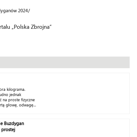
zdyganów 2024/
talu „Polska Zbrojna”
ora kilograma.
trudno jednak
ć na proste fizyczne
rtą głowę, odwagę...
ie Buzdygan
 prostej