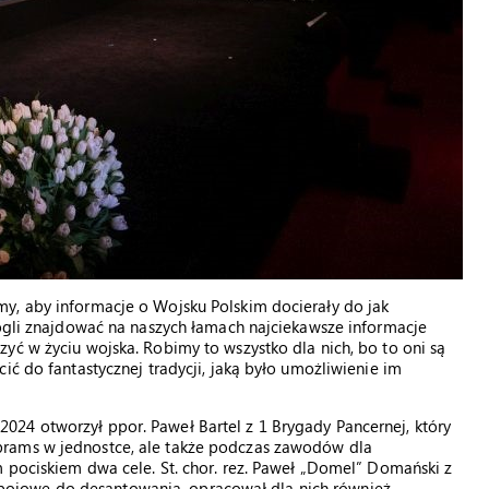
y, aby informacje o Wojsku Polskim docierały do jak
mogli znajdować na naszych łamach najciekawsze informacje
yć w życiu wojska. Robimy to wszystko dla nich, bo to oni są
ić do fantastycznej tradycji, jaką było umożliwienie im
24 otworzył ppor. Paweł Bartel z 1 Brygady Pancernej, który
brams w jednostce, ale także podczas zawodów dla
m pociskiem dwa cele. St. chor. rez. Paweł „Domel” Domański z
ojowe do desantowania, opracował dla nich również