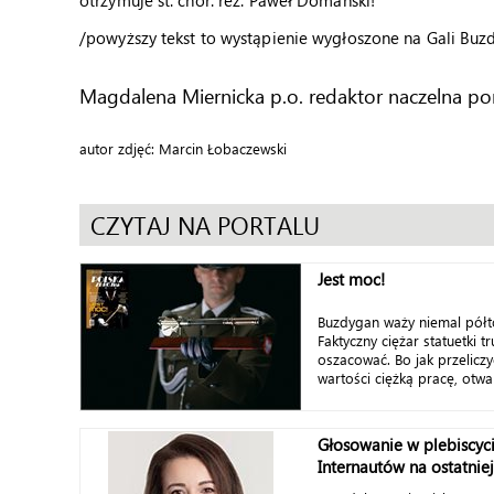
otrzymuje st. chor. rez. Paweł Domański!
/powyższy tekst to wystąpienie wygłoszone na Gali Bu
Magdalena Miernicka p.o. redaktor naczelna por
autor zdjęć: Marcin Łobaczewski
CZYTAJ NA PORTALU
Jest moc!
Buzdygan waży niemal półt
Faktyczny ciężar statuetki 
oszacować. Bo jak przeliczy
wartości ciężką pracę, otwa
Głosowanie w plebiscyc
Internautów na ostatniej