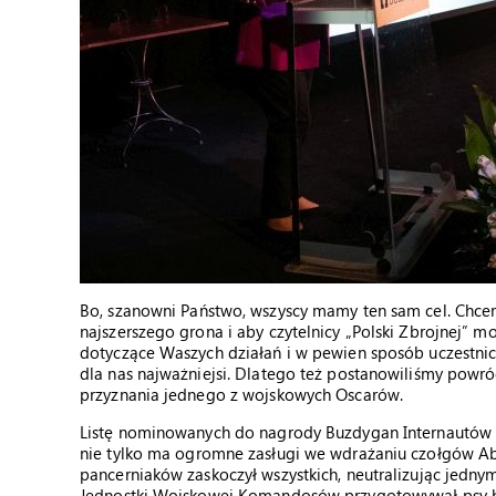
Bo, szanowni Państwo, wszyscy mamy ten sam cel. Chcem
najszerszego grona i aby czytelnicy „Polski Zbrojnej” 
dotyczące Waszych działań i w pewien sposób uczestnicz
dla nas najważniejsi. Dlatego też postanowiliśmy powróc
przyznania jednego z wojskowych Oscarów.
Listę nominowanych do nagrody Buzdygan Internautów 20
nie tylko ma ogromne zasługi we wdrażaniu czołgów A
pancerniaków zaskoczył wszystkich, neutralizując jedny
Jednostki Wojskowej Komandosów przygotowywał psy b