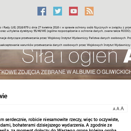
o i Rady (UE) 2016/679 z dnia 27 kwietnia 2016 r. w sprawie ochrony osób fizycznych w związku z 
Świat
Społeczność
Sport
Historia
Galerie
Wideo
ENGLI
oraz uchylenia dyrektywy 95/46/WE (ogólne rozporządzenie o ochronie danych, zwane także RODO).
acje dotyczące przetwarzania przez Wojskowy Instytut Wydawniczy Państwa danych osobowych. Pro
zaakceptowanie warunków przetwarzania danych osobowych przez Wojskowych Instytut Wydawniczy
wie
A
A
A
m serdecznie, robicie niesamowite rzeczy, więc to oczywiste,
zdami, bohaterami dzisiejszego wydarzenia. A zgodnie ze
chwilą, za moment dołączy do Waszego grona kolejna osoba.