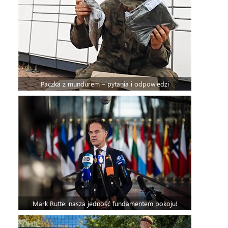
Paczka z mundurem – pytania i odpowiedzi
Mark Rutte: nasza jedność fundamentem pokoju!