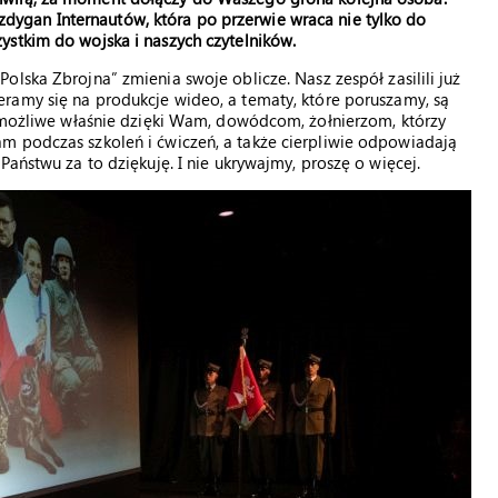
dygan Internautów, która po przerwie wraca nie tylko do
zystkim do wojska i naszych czytelników.
„Polska Zbrojna” zmienia swoje oblicze. Nasz zespół zasilili już
ieramy się na produkcje wideo, a tematy, które poruszamy, są
o możliwe właśnie dzięki Wam, dowódcom, żołnierzom, którzy
m podczas szkoleń i ćwiczeń, a także cierpliwie odpowiadają
Państwu za to dziękuję. I nie ukrywajmy, proszę o więcej.