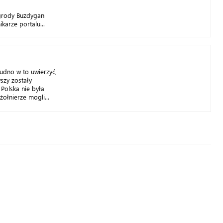
rody Buzdygan
karze portalu...
rudno w to uwierzyć,
szy zostały
 Polska nie była
ołnierze mogli...