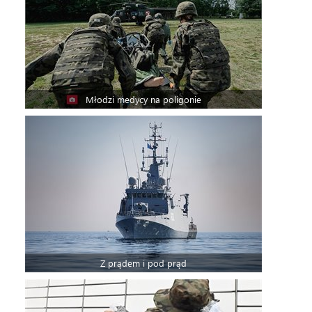
Młodzi medycy na poligonie
Z prądem i pod prąd