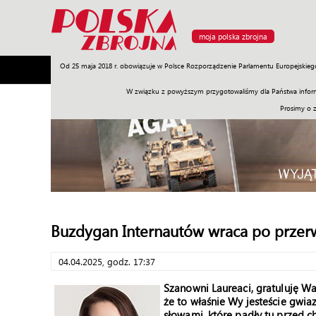
moja polska zbrojna
Od 25 maja 2018 r. obowiązuje w Polsce Rozporządzenie Parlamentu Europejskieg
Armia
Poligon
Sprzęt
Misje
Polityka
Prawo
W związku z powyższym przygotowaliśmy dla Państwa inform
Prosimy o 
Buzdygan Internautów wraca po przer
04.04.2025, godz. 17:37
Szanowni Laureaci, gratuluję Wa
że to właśnie Wy jesteście gwia
słowami, które padły tu przed 