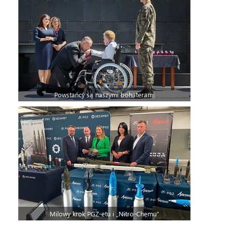
Powstańcy są naszymi bohaterami
Milowy krok PGZ-etu i „Nitro-Chemu”