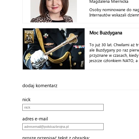
Magdalena Miernicka
Osoby nominowane do nag
Internautów wskazali dzienni
Moc Buzdygana
To już 30 lat. Chwilami aż t
ale Buzdygany po raz pierw
przyznane w czasach, kiedy
jeszcze członkiem NATO, a ż
dodaj komentarz
nick
adres e-mail
proszę przepisać tekst z obrazka: