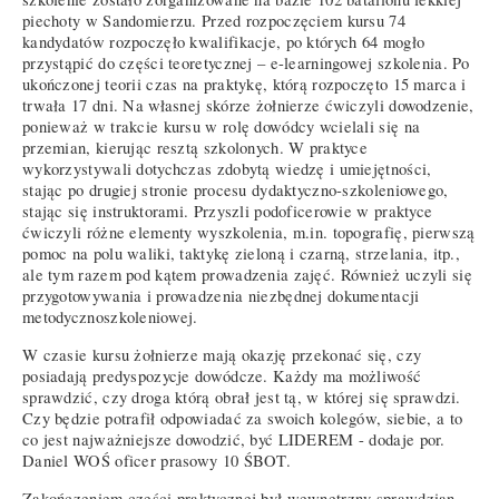
piechoty w Sandomierzu. Przed rozpoczęciem kursu 74
kandydatów rozpoczęło kwalifikacje, po których 64 mogło
przystąpić do części teoretycznej – e-learningowej szkolenia. Po
ukończonej teorii czas na praktykę, którą rozpoczęto 15 marca i
trwała 17 dni. Na własnej skórze żołnierze ćwiczyli dowodzenie,
ponieważ w trakcie kursu w rolę dowódcy wcielali się na
przemian, kierując resztą szkolonych. W praktyce
wykorzystywali dotychczas zdobytą wiedzę i umiejętności,
stając po drugiej stronie procesu dydaktyczno-szkoleniowego,
stając się instruktorami. Przyszli podoficerowie w praktyce
ćwiczyli różne elementy wyszkolenia, m.in. topografię, pierwszą
pomoc na polu waliki, taktykę zieloną i czarną, strzelania, itp.,
ale tym razem pod kątem prowadzenia zajęć. Również uczyli się
przygotowywania i prowadzenia niezbędnej dokumentacji
metodycznoszkoleniowej.
W czasie kursu żołnierze mają okazję przekonać się, czy
posiadają predyspozycje dowódcze. Każdy ma możliwość
sprawdzić, czy droga którą obrał jest tą, w której się sprawdzi.
Czy będzie potrafił odpowiadać za swoich kolegów, siebie, a to
co jest najważniejsze dowodzić, być LIDEREM - dodaje por.
Daniel WOŚ oficer prasowy 10 ŚBOT.
Zakończeniem części praktycznej był wewnętrzny sprawdzian