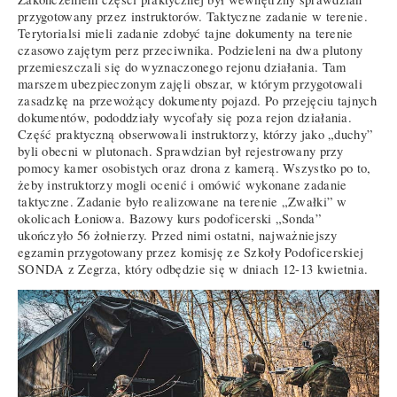
przygotowany przez instruktorów. Taktyczne zadanie w terenie.
Terytorialsi mieli zadanie zdobyć tajne dokumenty na terenie
czasowo zajętym perz przeciwnika. Podzieleni na dwa plutony
przemieszczali się do wyznaczonego rejonu działania. Tam
marszem ubezpieczonym zajęli obszar, w którym przygotowali
zasadzkę na przewożący dokumenty pojazd. Po przejęciu tajnych
dokumentów, pododdziały wycofały się poza rejon działania.
Część praktyczną obserwowali instruktorzy, którzy jako „duchy”
byli obecni w plutonach. Sprawdzian był rejestrowany przy
pomocy kamer osobistych oraz drona z kamerą. Wszystko po to,
żeby instruktorzy mogli ocenić i omówić wykonane zadanie
taktyczne. Zadanie było realizowane na terenie „Zwałki” w
okolicach Łoniowa. Bazowy kurs podoficerski „Sonda”
ukończyło 56 żołnierzy. Przed nimi ostatni, najważniejszy
egzamin przygotowany przez komisję ze Szkoły Podoficerskiej
SONDA z Zegrza, który odbędzie się w dniach 12-13 kwietnia.