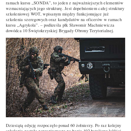
ramach kursu „SONDA”, to jeden z najważniejszych elementów
wzmacniających jego strukturę. Jest dopełnieniem całej struktury
szkoleniowej WOT, wpisanym między funkcjonujące już
szkolenia szeregowych oraz kandydatów na oficerów w ramach
kursu „Agrykola”. – podkreśla płk Sławomir Machniewicza
dowódca 10 Świętokrzyskiej Brygady Obrony Terytorialnej.
Dziesiątą edycję rozpoczęło ponad 60 żołnierzy. Po raz kolejny
szkolenie zostało zorganizowane na bazie 102 batalionu lekkiej