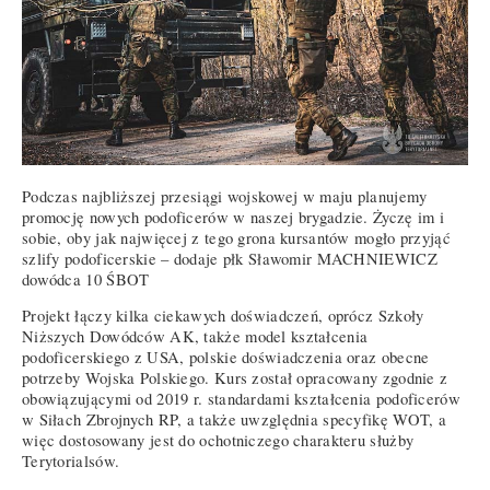
Podczas najbliższej przesiągi wojskowej w maju planujemy
promocję nowych podoficerów w naszej brygadzie. Życzę im i
sobie, oby jak najwięcej z tego grona kursantów mogło przyjąć
szlify podoficerskie – dodaje płk Sławomir MACHNIEWICZ
dowódca 10 ŚBOT
Projekt łączy kilka ciekawych doświadczeń, oprócz Szkoły
Niższych Dowódców AK, także model kształcenia
podoficerskiego z USA, polskie doświadczenia oraz obecne
potrzeby Wojska Polskiego. Kurs został opracowany zgodnie z
obowiązującymi od 2019 r. standardami kształcenia podoficerów
w Siłach Zbrojnych RP, a także uwzględnia specyfikę WOT, a
więc dostosowany jest do ochotniczego charakteru służby
Terytorialsów.