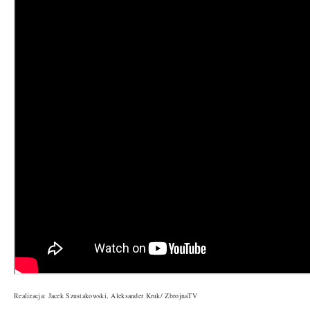
Realizacja: Jacek Szustakowski, Aleksander Kruk/ ZbrojnaTV