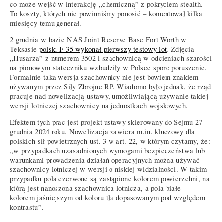
co może wejść w interakcję „chemiczną” z pokryciem stealth.
To koszty, których nie powinniśmy ponosić – komentował kilka
miesięcy temu generał.
2 grudnia w bazie NAS Joint Reserve Base Fort Worth w
Teksasie
polski F-35 wykonał pierwszy testowy lot
. Zdjęcia
„Husarza” z numerem 3502 i szachownicą w odcieniach szarości
na pionowym stateczniku wzbudziły w Polsce spore poruszenie.
Formalnie taka wersja szachownicy nie jest bowiem znakiem
używanym przez Siły Zbrojne RP. Wiadomo było jednak, że rząd
pracuje nad nowelizacją ustawy, umożliwiającą używanie takiej
wersji lotniczej szachownicy na jednostkach wojskowych.
Efektem tych prac jest projekt ustawy skierowany do Sejmu 27
grudnia 2024 roku. Nowelizacja zawiera m.in. kluczowy dla
polskich sił powietrznych ust. 3 w art. 22, w którym czytamy, że:
„w przypadkach uzasadnionych wymogami bezpieczeństwa lub
warunkami prowadzenia działań operacyjnych można używać
szachownicy lotniczej w wersji o niskiej widzialności. W takim
przypadku pola czerwone są zastąpione kolorem powierzchni, na
którą jest nanoszona szachownica lotnicza, a pola białe –
kolorem jaśniejszym od koloru tła dopasowanym pod względem
kontrastu”.