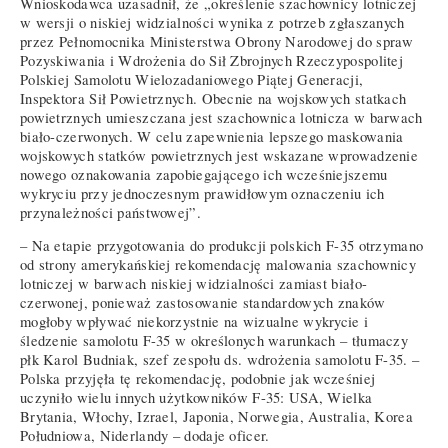
Wnioskodawca uzasadnił, że „określenie szachownicy lotniczej
w wersji o niskiej widzialności wynika z potrzeb zgłaszanych
przez Pełnomocnika Ministerstwa Obrony Narodowej do spraw
Pozyskiwania i Wdrożenia do Sił Zbrojnych Rzeczypospolitej
Polskiej Samolotu Wielozadaniowego Piątej Generacji,
Inspektora Sił Powietrznych. Obecnie na wojskowych statkach
powietrznych umieszczana jest szachownica lotnicza w barwach
biało-czerwonych. W celu zapewnienia lepszego maskowania
wojskowych statków powietrznych jest wskazane wprowadzenie
nowego oznakowania zapobiegającego ich wcześniejszemu
wykryciu przy jednoczesnym prawidłowym oznaczeniu ich
przynależności państwowej”.
– Na etapie przygotowania do produkcji polskich F-35 otrzymano
od strony amerykańskiej rekomendację malowania szachownicy
lotniczej w barwach niskiej widzialności zamiast biało-
czerwonej, ponieważ zastosowanie standardowych znaków
mogłoby wpływać niekorzystnie na wizualne wykrycie i
śledzenie samolotu F-35 w określonych warunkach – tłumaczy
płk Karol Budniak, szef zespołu ds. wdrożenia samolotu F-35. –
Polska przyjęła tę rekomendację, podobnie jak wcześniej
uczyniło wielu innych użytkowników F-35: USA, Wielka
Brytania, Włochy, Izrael, Japonia, Norwegia, Australia, Korea
Południowa, Niderlandy – dodaje oficer.