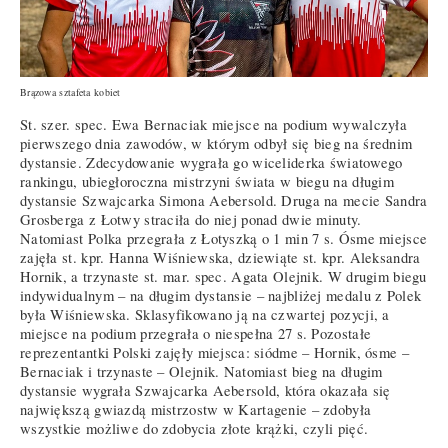
Brązowa sztafeta kobiet
St. szer. spec. Ewa Bernaciak miejsce na podium wywalczyła
pierwszego dnia zawodów, w którym odbył się bieg na średnim
dystansie. Zdecydowanie wygrała go wiceliderka światowego
rankingu, ubiegłoroczna mistrzyni świata w biegu na długim
dystansie Szwajcarka Simona Aebersold. Druga na mecie Sandra
Grosberga z Łotwy straciła do niej ponad dwie minuty.
Natomiast Polka przegrała z Łotyszką o 1 min 7 s. Ósme miejsce
zajęła st. kpr. Hanna Wiśniewska, dziewiąte st. kpr. Aleksandra
Hornik, a trzynaste st. mar. spec. Agata Olejnik. W drugim biegu
indywidualnym – na długim dystansie – najbliżej medalu z Polek
była Wiśniewska. Sklasyfikowano ją na czwartej pozycji, a
miejsce na podium przegrała o niespełna 27 s. Pozostałe
reprezentantki Polski zajęły miejsca: siódme – Hornik, ósme –
Bernaciak i trzynaste – Olejnik. Natomiast bieg na długim
dystansie wygrała Szwajcarka Aebersold, która okazała się
największą gwiazdą mistrzostw w Kartagenie – zdobyła
wszystkie możliwe do zdobycia złote krążki, czyli pięć.