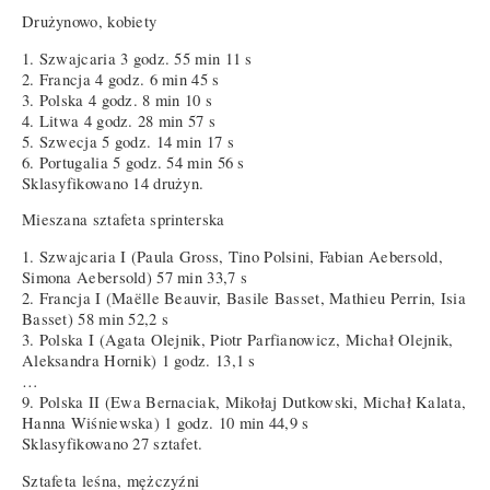
Drużynowo, kobiety
1. Szwajcaria 3 godz. 55 min 11 s
2. Francja 4 godz. 6 min 45 s
3. Polska 4 godz. 8 min 10 s
4. Litwa 4 godz. 28 min 57 s
5. Szwecja 5 godz. 14 min 17 s
6. Portugalia 5 godz. 54 min 56 s
Sklasyfikowano 14 drużyn.
Mieszana sztafeta sprinterska
1. Szwajcaria I (Paula Gross, Tino Polsini, Fabian Aebersold,
Simona Aebersold) 57 min 33,7 s
2. Francja I (Maëlle Beauvir, Basile Basset, Mathieu Perrin, Isia
Basset) 58 min 52,2 s
3. Polska I (Agata Olejnik, Piotr Parfianowicz, Michał Olejnik,
Aleksandra Hornik) 1 godz. 13,1 s
…
9. Polska II (Ewa Bernaciak, Mikołaj Dutkowski, Michał Kalata,
Hanna Wiśniewska) 1 godz. 10 min 44,9 s
Sklasyfikowano 27 sztafet.
Sztafeta leśna, mężczyźni