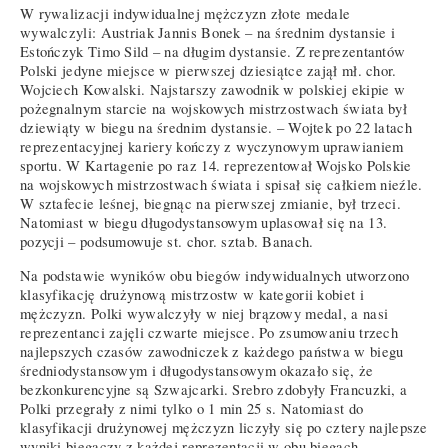
W rywalizacji indywidualnej mężczyzn złote medale
wywalczyli: Austriak Jannis Bonek – na średnim dystansie i
Estończyk Timo Sild – na długim dystansie. Z reprezentantów
Polski jedyne miejsce w pierwszej dziesiątce zajął mł. chor.
Wojciech Kowalski. Najstarszy zawodnik w polskiej ekipie w
pożegnalnym starcie na wojskowych mistrzostwach świata był
dziewiąty w biegu na średnim dystansie. – Wojtek po 22 latach
reprezentacyjnej kariery kończy z wyczynowym uprawianiem
sportu. W Kartagenie po raz 14. reprezentował Wojsko Polskie
na wojskowych mistrzostwach świata i spisał się całkiem nieźle.
W sztafecie leśnej, biegnąc na pierwszej zmianie, był trzeci.
Natomiast w biegu długodystansowym uplasował się na 13.
pozycji – podsumowuje st. chor. sztab. Banach.
Na podstawie wyników obu biegów indywidualnych utworzono
klasyfikację drużynową mistrzostw w kategorii kobiet i
mężczyzn. Polki wywalczyły w niej brązowy medal, a nasi
reprezentanci zajęli czwarte miejsce. Po zsumowaniu trzech
najlepszych czasów zawodniczek z każdego państwa w biegu
średniodystansowym i długodystansowym okazało się, że
bezkonkurencyjne są Szwajcarki. Srebro zdobyły Francuzki, a
Polki przegrały z nimi tylko o 1 min 25 s. Natomiast do
klasyfikacji drużynowej mężczyzn liczyły się po cztery najlepsze
wyniki biegaczy z każdej reprezentacji w obu biegach