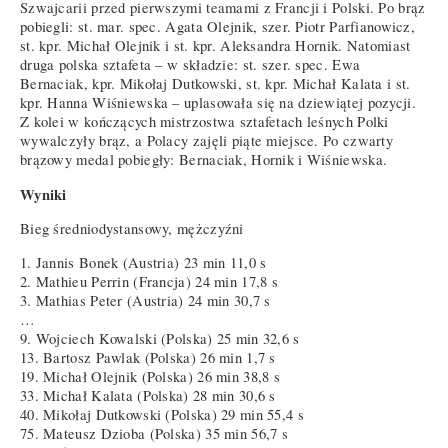
Szwajcarii przed pierwszymi teamami z Francji i Polski. Po brąz
pobiegli: st. mar. spec. Agata Olejnik, szer. Piotr Parfianowicz,
st. kpr. Michał Olejnik i st. kpr. Aleksandra Hornik. Natomiast
druga polska sztafeta – w składzie: st. szer. spec. Ewa
Bernaciak, kpr. Mikołaj Dutkowski, st. kpr. Michał Kalata i st.
kpr. Hanna Wiśniewska – uplasowała się na dziewiątej pozycji.
Z kolei w kończących mistrzostwa sztafetach leśnych Polki
wywalczyły brąz, a Polacy zajęli piąte miejsce. Po czwarty
brązowy medal pobiegły: Bernaciak, Hornik i Wiśniewska.
Wyniki
Bieg średniodystansowy, mężczyźni
1. Jannis Bonek (Austria) 23 min 11,0 s
2. Mathieu Perrin (Francja) 24 min 17,8 s
3. Mathias Peter (Austria) 24 min 30,7 s
…
9. Wojciech Kowalski (Polska) 25 min 32,6 s
13. Bartosz Pawlak (Polska) 26 min 1,7 s
19. Michał Olejnik (Polska) 26 min 38,8 s
33. Michał Kalata (Polska) 28 min 30,6 s
40. Mikołaj Dutkowski (Polska) 29 min 55,4 s
75. Mateusz Dzioba (Polska) 35 min 56,7 s