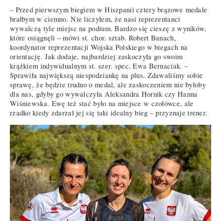
– Przed pierwszym biegiem w Hiszpanii cztery brązowe medale
brałbym w ciemno. Nie liczyłem, że nasi reprezentanci
wywalczą tyle miejsc na podium. Bardzo się cieszę z wyników,
które osiągnęli – mówi st. chor. sztab. Robert Banach,
koordynator reprezentacji Wojska Polskiego w biegach na
orientację. Jak dodaje, najbardziej zaskoczyła go swoim
krążkiem indywidualnym st. szer. spec. Ewa Bernaciak. –
Sprawiła największą niespodziankę na plus. Zdawaliśmy sobie
sprawę, że będzie trudno o medal, ale zaskoczeniem nie byłoby
dla nas, gdyby go wywalczyła Aleksandra Hornik czy Hanna
Wiśniewska. Ewę też stać było na miejsce w czołówce, ale
rzadko kiedy zdarzał jej się taki idealny bieg – przyznaje trener.