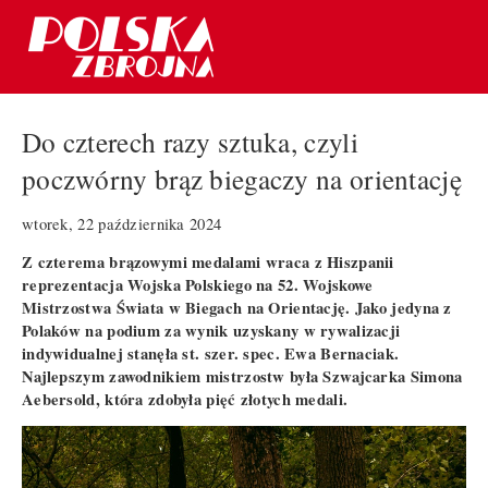
Do czterech razy sztuka, czyli
poczwórny brąz biegaczy na orientację
wtorek, 22 października 2024
Z czterema brązowymi medalami wraca z Hiszpanii
reprezentacja Wojska Polskiego na 52. Wojskowe
Mistrzostwa Świata w Biegach na Orientację. Jako jedyna z
Polaków na podium za wynik uzyskany w rywalizacji
indywidualnej stanęła st. szer. spec. Ewa Bernaciak.
Najlepszym zawodnikiem mistrzostw była Szwajcarka Simona
Aebersold, która zdobyła pięć złotych medali.