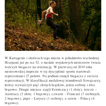
W Kartagenie i okolicach tego miasta w południowo-wschodniej
Hiszpanii już po raz 52. o medale wojskowych mistrzostw świata
walczyli biegacze na orientację. W pierwszej od 2019 roku
mistrzowskiej imprezie w tej dyscyplinie sportu startowali
reprezentanci 27 państw. Na podium stanęli biegacze z sześciu
reprezentacji. W klasyfikacji medalowej triumfowali Szwajcarzy,
którzy wywalczyli pięć złotych krążków, jeden srebrny i dwa
brązowe. Drugie miejsce zajęli Estończycy (1 złoty), trzecie –
Austriacy (3 złote, 1 brązowy), czwarte – Francuzi (7 srebrnych,
2 brązowe), piąte – Łotysze (1 srebrny), a szóste – Polacy (4
brązowe).