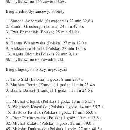
Sklasyfikowano 146 zawodników.
Bieg średniodystansowy, kobiety
1. Simona Aebersold (Szwajcaria) 22 min 32,6 s
2. Sandra Grosberga (Łotwa) 24 min 47,3 s
3. Ewa Bernaciak (Polska) 25 min 53,9 s
…
8. Hanna Wiśniewska (Polska) 27 min 12,0 s
9. Aleksandra Hornik (Polska) 27 min 18,1 s
13. Agata Olejnik (Polska) 29 min 9,1 s
Sklasyfikowano 63 zawodniczki.
Bieg długodystansowy, mężczyźni
1. Timo Sild (Estonia) 1 godz. 8 min 28,7 s
2. Mathieu Perrin (Francja) 1 godz. 11 min 23,4 s
3. Basile Basset (Francja) 1 godz. 11 min 24,6 s
…
11. Michał Olejnik (Polska) 1 godz. 13 min 51,5 s
13. Wojciech Kowalski (Polska) 1 godz. 14 min 55,7 s
15. Bartosz Pawlak (Polska) 1 godz. 15 min 55,0 s
21. Piotr Parfianowicz (Polska) 1 godz. 19 min 13,8 s
32. Michał Kalata (Polska) 1 godz. 22 min 39,0 s
45. Mikołaj Dutkowski (Polska) 1 godz. 27 min 48,3 s