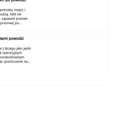
otrzeby miejsc i
dzią. Nikt nie
 zapewnił premier
 prasowej po...
tkami powodzi
 z Brzegu jako jedni
sk operacyjnych
 poszkodowanym
e spustoszenie na...