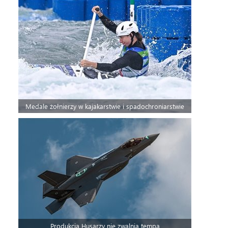
Medale żołnierzy w kajakarstwie i spadochroniarstwie
Produkcja Husarzy nie zwalnia tempa