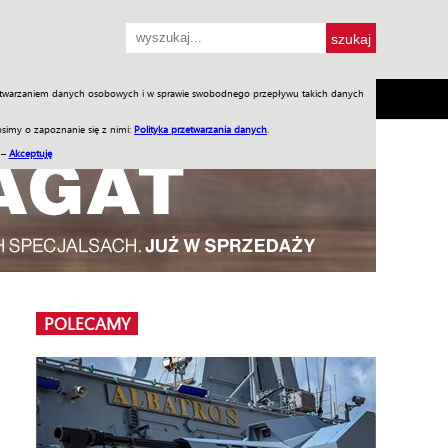
przetwarzaniem danych osobowych i w sprawie swobodnego przepływu takich danych
SH
SKLEP
Jednodniówki
Praca w WIW
simy o zapoznanie się z nimi:
Polityka przetwarzania danych
.
 –
Akceptuję
POLECAMY