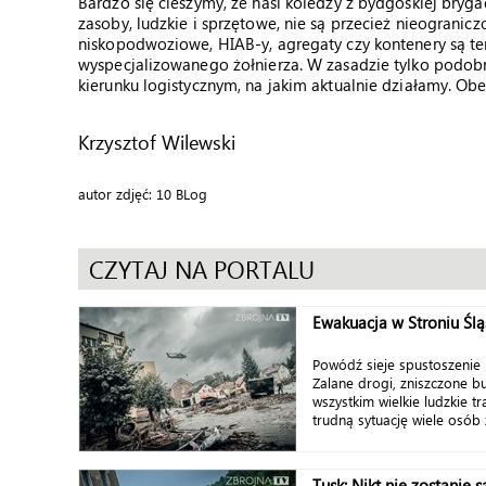
Bardzo się cieszymy, że nasi koledzy z bydgoskiej bry
zasoby, ludzkie i sprzętowe, nie są przecież nieogranicz
niskopodwoziowe, HIAB-y, agregaty czy kontenery są te
wyspecjalizowanego żołnierza. W zasadzie tylko podobn
kierunku logistycznym, na jakim aktualnie działamy. Obe
Krzysztof Wilewski
autor zdjęć: 10 BLog
CZYTAJ NA PORTALU
Ewakuacja w Stroniu Śl
Powódź sieje spustoszenie 
Zalane drogi, zniszczone b
wszystkim wielkie ludzkie t
trudną sytuację wiele osób 
Tusk: Nikt nie zostanie