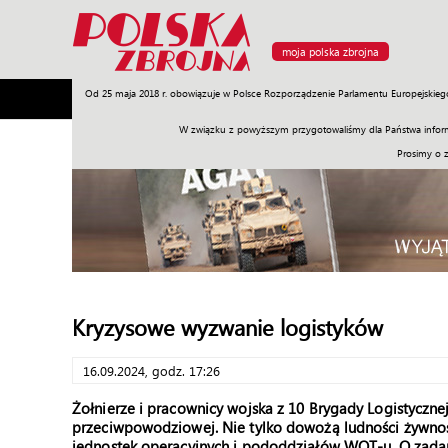
moja polska zbrojna
Od 25 maja 2018 r. obowiązuje w Polsce Rozporządzenie Parlamentu Europejskieg
Armia
Poligon
Sprzęt
Misje
Polityka
Prawo
W związku z powyższym przygotowaliśmy dla Państwa inform
Prosimy o 
Kryzysowe wyzwanie logistyków
16.09.2024, godz. 17:26
Żołnierze i pracownicy wojska z 10 Brygady Logistyczn
przeciwpowodziowej. Nie tylko dowożą ludności żywnoś
jednostek operacyjnych i pododdziałów WOT-u. O zada