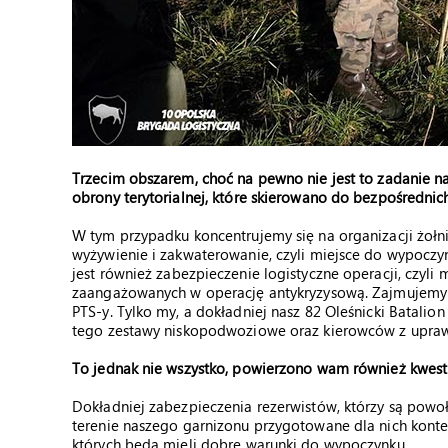
Trzecim obszarem, choć na pewno nie jest to zadanie na
obrony terytorialnej, które skierowano do bezpośrednich
W tym przypadku koncentrujemy się na organizacji żo
wyżywienie i zakwaterowanie, czyli miejsce do wypoczy
jest również zabezpieczenie logistyczne operacji, czyl
zaangażowanych w operację antykryzysową. Zajmujemy si
PTS-y. Tylko my, a dokładniej nasz 82 Oleśnicki Batali
tego zestawy niskopodwoziowe oraz kierowców z upraw
To jednak nie wszystko, powierzono wam również kwesti
Dokładniej zabezpieczenia rezerwistów, którzy są powo
terenie naszego garnizonu przygotowane dla nich kontene
których będą mieli dobre warunki do wypoczynku.