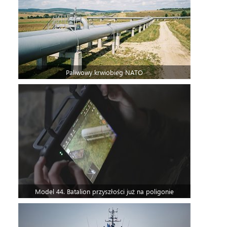
Paliwowy krwiobieg NATO
Model 44. Batalion przyszłości już na poligonie