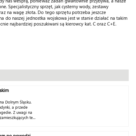
gady nas wesprą, ponieważ zadań gwałtownie przybywa, a nasze
one. Specjalistyczny sprzęt, jak cysterny wody, zestawy
raz na wagę złota. Do tego sprzętu potrzeba jeszcze
a do naszej jednostka wojskowa jest w stanie działać na takim
cnie najbardziej poszukiwani są kierowcy kat. C oraz C+E.
ąskim
na Dolnym Śląsku.
udynki, a przede
ragedie. Z uwagi na
zamieszkujących te...
 sam po powodzi