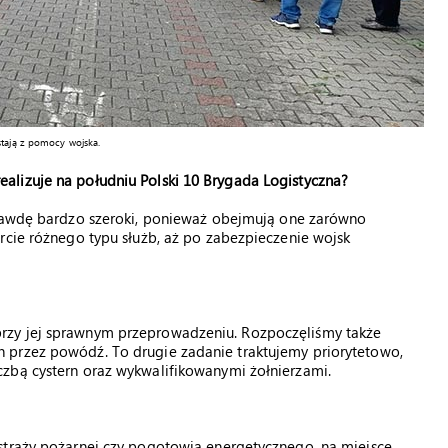
stają z pomocy wojska.
alizuje na południu Polski 10 Brygada Logistyczna?
prawdę bardzo szeroki, ponieważ obejmują one zarówno
rcie różnego typu służb, aż po zabezpieczenie wojsk
rzy jej sprawnym przeprowadzeniu. Rozpoczęliśmy także
 przez powódź. To drugie zadanie traktujemy priorytetowo,
zbą cystern oraz wykwalifikowanymi żołnierzami.
straży pożarnej czy pogotowia energetycznego, na miejsce