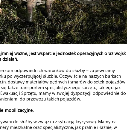
jmniej ważne, jest wsparcie jednostek operacyjnych oraz wojsk
 działań.
łnierzom odpowiednich warunków do służby – zapewniamy
nku po wyczerpującej służbie. Oczywiście na naszych barkach
i m.in. dostawy materiałów pędnych i smarów do setek pojazdów
ę także transportem specjalistycznego sprzętu, takiego jak
on Ewakuacji Sprzętu, mamy w swojej dyspozycji odpowiednie do
nieniami do przewozu takich pojazdów.
e mobilizacyjne.
ływani do służby w związku z sytuacją kryzysową. Mamy na
ry mieszkalne oraz specjalistyczne, jak pralnie i łaźnie, w