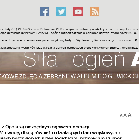
o i Rady (UE) 2016/679 z dnia 27 kwietnia 2016 r. w sprawie ochrony osób fizycznych w związku z 
Świat
Społeczność
Sport
Historia
Galerie
Wideo
ENGLI
oraz uchylenia dyrektywy 95/46/WE (ogólne rozporządzenie o ochronie danych, zwane także RODO).
acje dotyczące przetwarzania przez Wojskowy Instytut Wydawniczy Państwa danych osobowych. Pro
zaakceptowanie warunków przetwarzania danych osobowych przez Wojskowych Instytut Wydawniczy
A
A
A
ej z Opola są niezbędnym ogniwem operacji
ć i wodę, dbają również o działających tam wojskowych z
niach postawionych przed logistykami rozmawiamy z ppor.