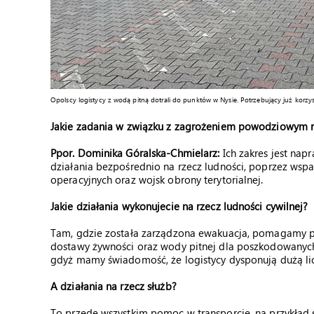
Opolscy logistycy z wodą pitną dotrali do punktów w Nysie. Potrzebujący już korzy
Jakie zadania w związku z zagrożeniem powodziowym re
Ppor. Dominika Góralska-Chmielarz:
Ich zakres jest na
działania bezpośrednio na rzecz ludności, poprzez wspa
operacyjnych oraz wojsk obrony terytorialnej.
Jakie działania wykonujecie na rzecz ludności cywilnej?
Tam, gdzie została zarządzona ewakuacja, pomagamy p
dostawy żywności oraz wody pitnej dla poszkodowanych
gdyż mamy świadomość, że logistycy dysponują dużą lic
A działania na rzecz służb?
To przede wszystkim pomoc w transporcie, na przykład 