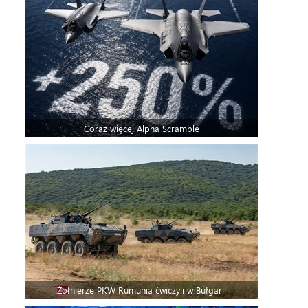
Coraz więcej Alpha Scramble
Żołnierze PKW Rumunia ćwiczyli w Bułgarii