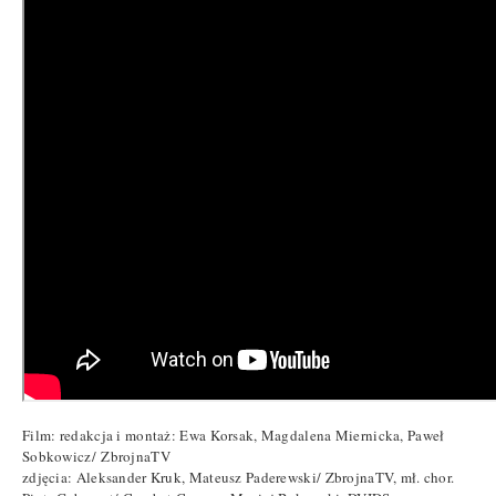
Film: redakcja i montaż: Ewa Korsak, Magdalena Miernicka, Paweł
Sobkowicz/
ZbrojnaTV
zdjęcia: Aleksander Kruk, Mateusz Paderewski/
ZbrojnaTV
, mł. chor.