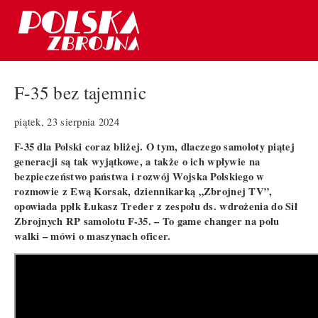
F-35 bez tajemnic
piątek, 23 sierpnia 2024
F-35 dla Polski coraz bliżej. O tym, dlaczego samoloty piątej
generacji są tak wyjątkowe, a także o ich wpływie na
bezpieczeństwo państwa i rozwój Wojska Polskiego w
rozmowie z Ewą Korsak, dziennikarką „Zbrojnej TV”,
opowiada ppłk Łukasz Treder z zespołu ds. wdrożenia do Sił
Zbrojnych RP samolotu F-35. – To game changer na polu
walki – mówi o maszynach oficer.