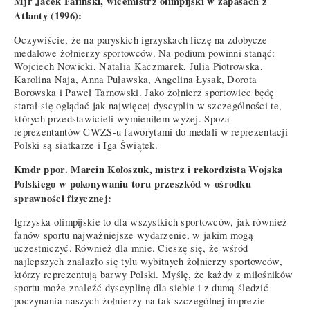
Mjr Jacek Fafiński, wicemistrz olimpijski w zapasach z
Atlanty (1996):
Oczywiście, że na paryskich igrzyskach liczę na zdobycze
medalowe żołnierzy sportowców. Na podium powinni stanąć:
Wojciech Nowicki, Natalia Kaczmarek, Julia Piotrowska,
Karolina Naja, Anna Puławska, Angelina Łysak, Dorota
Borowska i Paweł Tarnowski. Jako żołnierz sportowiec będę
starał się oglądać jak najwięcej dyscyplin w szczególności te,
których przedstawicieli wymieniłem wyżej. Spoza
reprezentantów CWZS-u faworytami do medali w reprezentacji
Polski są siatkarze i Iga Świątek.
Kmdr ppor. Marcin Kołoszuk, mistrz i rekordzista Wojska
Polskiego w pokonywaniu toru przeszkód w ośrodku
sprawności fizycznej:
Igrzyska olimpijskie to dla wszystkich sportowców, jak również
fanów sportu najważniejsze wydarzenie, w jakim mogą
uczestniczyć. Również dla mnie. Cieszę się, że wśród
najlepszych znalazło się tylu wybitnych żołnierzy sportowców,
którzy reprezentują barwy Polski. Myślę, że każdy z miłośników
sportu może znaleźć dyscyplinę dla siebie i z dumą śledzić
poczynania naszych żołnierzy na tak szczególnej imprezie