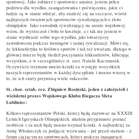
sportowej. Jako żołnierz i sportowiec amator, jestem pełen
podziwu dla wysiłku, zaangażowania i poświęcenia, jakie ci
ludzie są w stanie włożyć, aby znaleźć się na szczycie, wśród
najlepszych światowych sportowców rywalizujących o złoto
olimpijskie. Jako zawodnik rywalizujący na arenie wojskowej
wiem, ile wyrzeczeń i bólu to kosztuje, a i tak nie jestem w
stanie wyobrazić sobie tego wysiłku, jaki towarzyszy
zawodowcom podczas treningów i samej rywalizacji. Mówi się,
że lekkoatletyka to królowa sportów i tak też uważam, dlatego w
głównej mierze będę śledził poczynania lekkoatletów, kibicując
wszystkim, a w szczególności st. szer. Natalii Kaczmarek.
Oczywiście trzymam mocno kciuki za występy wszystkich
naszych reprezentantów w każdej dyscyplinie i mocno wierzę w
to, że ich starty przyniosą wiele sukcesów.
St. chor. sztab. rez. Zbigniew Rosiński, jeden z założycieli i
wieloletni prezes Wojskowego Klubu Biegacza Meta
Lubliniec:
Kilkoro reprezentantów Polski, którzy będą startować na XXXIII
Letnich Igrzyskach Olimpijskich, miałem przyjemność poznać
osobiście i za nich będę mocno trzymał kciuki. A najbardziej za
Anitę Włodarczyk za podjęcie wyzwania – już przed startem – z
fatum ciążącym na sportowcach, którzy podczas inauguracji