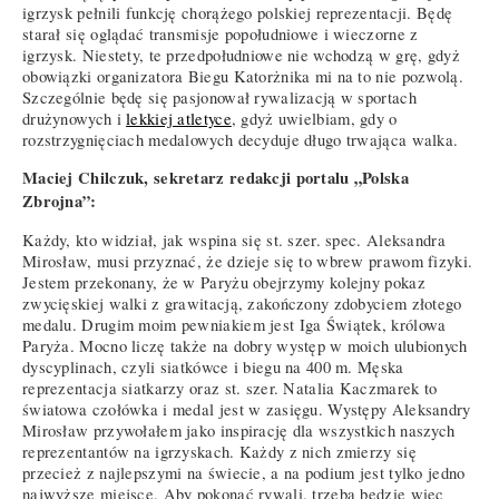
igrzysk pełnili funkcję chorążego polskiej reprezentacji. Będę
starał się oglądać transmisje popołudniowe i wieczorne z
igrzysk. Niestety, te przedpołudniowe nie wchodzą w grę, gdyż
obowiązki organizatora Biegu Katorżnika mi na to nie pozwolą.
Szczególnie będę się pasjonował rywalizacją w sportach
drużynowych i
lekkiej atletyce
, gdyż uwielbiam, gdy o
rozstrzygnięciach medalowych decyduje długo trwająca walka.
Maciej Chilczuk, sekretarz redakcji portalu „Polska
Zbrojna”:
Każdy, kto widział, jak wspina się st. szer. spec. Aleksandra
Mirosław, musi przyznać, że dzieje się to wbrew prawom fizyki.
Jestem przekonany, że w Paryżu obejrzymy kolejny pokaz
zwycięskiej walki z grawitacją, zakończony zdobyciem złotego
medalu. Drugim moim pewniakiem jest Iga Świątek, królowa
Paryża. Mocno liczę także na dobry występ w moich ulubionych
dyscyplinach, czyli siatkówce i biegu na 400 m. Męska
reprezentacja siatkarzy oraz st. szer. Natalia Kaczmarek to
światowa czołówka i medal jest w zasięgu. Występy Aleksandry
Mirosław przywołałem jako inspirację dla wszystkich naszych
reprezentantów na igrzyskach. Każdy z nich zmierzy się
przecież z najlepszymi na świecie, a na podium jest tylko jedno
najwyższe miejsce. Aby pokonać rywali, trzeba będzie więc