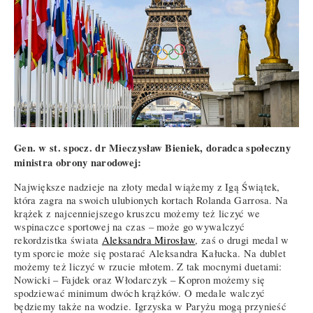
Gen. w st. spocz. dr Mieczysław Bieniek, doradca społeczny
ministra obrony narodowej:
Największe nadzieje na złoty medal wiążemy z Igą Świątek,
która zagra na swoich ulubionych kortach Rolanda Garrosa. Na
krążek z najcenniejszego kruszcu możemy też liczyć we
wspinaczce sportowej na czas – może go wywalczyć
rekordzistka świata
Aleksandra Mirosław
, zaś o drugi medal w
tym sporcie może się postarać Aleksandra Kałucka. Na dublet
możemy też liczyć w rzucie młotem. Z tak mocnymi duetami:
Nowicki – Fajdek oraz Włodarczyk – Kopron możemy się
spodziewać minimum dwóch krążków. O medale walczyć
będziemy także na wodzie. Igrzyska w Paryżu mogą przynieść