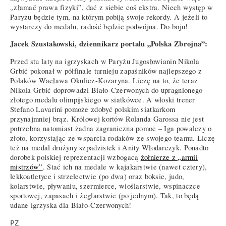
„złamać prawa fizyki”, dać z siebie coś ekstra. Niech występ w
Paryżu będzie tym, na którym pobiją swoje rekordy. A jeżeli to
wystarczy do medalu, radość będzie podwójna. Do boju!
Jacek Szustakowski, dziennikarz portalu „Polska Zbrojna”:
Przed stu laty na igrzyskach w Paryżu Jugosłowianin Nikola
Grbić pokonał w półfinale turnieju zapaśników najlepszego z
Polaków Wacława Okulicz-Kozaryna. Liczę na to, że teraz
Nikola Grbić doprowadzi Biało-Czerwonych do upragnionego
złotego medalu olimpijskiego w siatkówce. A włoski trener
Stefano Lavarini pomoże zdobyć polskim siatkarkom
przynajmniej brąz. Królowej kortów Rolanda Garossa nie jest
potrzebna natomiast żadna zagraniczna pomoc – Iga powalczy o
złoto, korzystając ze wsparcia rodaków ze swojego teamu. Liczę
też na medal drużyny szpadzistek i Anity Włodarczyk. Ponadto
dorobek polskiej reprezentacji wzbogacą
żołnierze z „armii
mistrzów”
. Stać ich na medale w kajakarstwie (nawet cztery),
lekkoatletyce i strzelectwie (po dwa) oraz boksie, judo,
kolarstwie, pływaniu, szermierce, wioślarstwie, wspinaczce
sportowej, zapasach i żeglarstwie (po jednym). Tak, to będą
udane igrzyska dla Biało-Czerwonych!
PZ