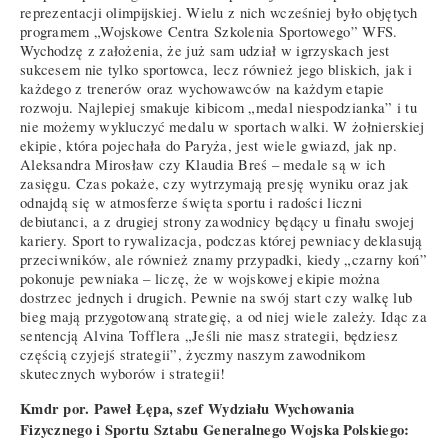
reprezentacji olimpijskiej. Wielu z nich wcześniej było objętych
programem „Wojskowe Centra Szkolenia Sportowego” WFS.
Wychodzę z założenia, że już sam udział w igrzyskach jest
sukcesem nie tylko sportowca, lecz również jego bliskich, jak i
każdego z trenerów oraz wychowawców na każdym etapie
rozwoju. Najlepiej smakuje kibicom „medal niespodzianka” i tu
nie możemy wykluczyć medalu w sportach walki. W żołnierskiej
ekipie, która pojechała do Paryża, jest wiele gwiazd, jak np.
Aleksandra Mirosław czy Klaudia Breś – medale są w ich
zasięgu. Czas pokaże, czy wytrzymają presję wyniku oraz jak
odnajdą się w atmosferze święta sportu i radości liczni
debiutanci, a z drugiej strony zawodnicy będący u finału swojej
kariery. Sport to rywalizacja, podczas której pewniacy deklasują
przeciwników, ale również znamy przypadki, kiedy „czarny koń”
pokonuje pewniaka – liczę, że w wojskowej ekipie można
dostrzec jednych i drugich. Pewnie na swój start czy walkę lub
bieg mają przygotowaną strategię, a od niej wiele zależy. Idąc za
sentencją Alvina Tofflera „Jeśli nie masz strategii, będziesz
częścią czyjejś strategii”, życzmy naszym zawodnikom
skutecznych wyborów i strategii!
Kmdr por. Paweł Łępa, szef Wydziału Wychowania
Fizycznego i Sportu Sztabu Generalnego Wojska Polskiego: