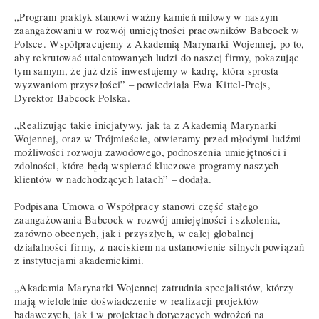
„Program praktyk stanowi ważny kamień milowy w naszym
zaangażowaniu w rozwój umiejętności pracowników Babcock w
Polsce. Współpracujemy z Akademią Marynarki Wojennej, po to,
aby rekrutować utalentowanych ludzi do naszej firmy, pokazując
tym samym, że już dziś inwestujemy w kadrę, która sprosta
wyzwaniom przyszłości” – powiedziała Ewa Kittel-Prejs,
Dyrektor Babcock Polska.
„Realizując takie inicjatywy, jak ta z Akademią Marynarki
Wojennej, oraz w Trójmieście, otwieramy przed młodymi ludźmi
możliwości rozwoju zawodowego, podnoszenia umiejętności i
zdolności, które będą wspierać kluczowe programy naszych
klientów w nadchodzących latach” – dodała.
Podpisana Umowa o Współpracy stanowi część stałego
zaangażowania Babcock w rozwój umiejętności i szkolenia,
zarówno obecnych, jak i przyszłych, w całej globalnej
działalności firmy, z naciskiem na ustanowienie silnych powiązań
z instytucjami akademickimi.
„Akademia Marynarki Wojennej zatrudnia specjalistów, którzy
mają wieloletnie doświadczenie w realizacji projektów
badawczych, jak i w projektach dotyczących wdrożeń na