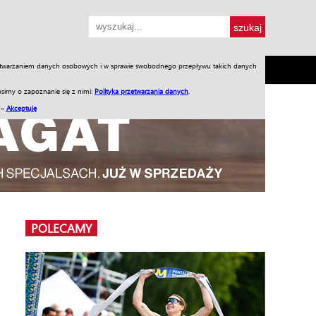
przetwarzaniem danych osobowych i w sprawie swobodnego przepływu takich danych
SH
SKLEP
Jednodniówki
Praca w WIW
simy o zapoznanie się z nimi:
Polityka przetwarzania danych
.
 –
Akceptuję
POLECAMY