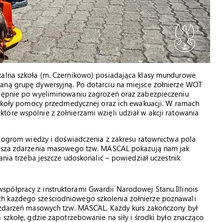
kalna szkoła (m. Czernikowo) posiadająca klasy mundurowe
aną grupę dywersyjną. Po dotarciu na miejsce żołnierze WOT
stępnie po wyeliminowaniu zagrożeń oraz zabezpieczeniu
 szkoły pomocy przedmedycznej oraz ich ewakuacji. W ramach
óre wspólnie z żołnierzami wzięli udział w akcji ratowania
my ogrom wiedzy i doświadczenia z zakresu ratownictwa pola
riusza zdarzenia masowego tzw. MASCAL pokazują nam jak
łania trzeba jeszcze udoskonalić – powiedział uczestnik
półpracy z instruktorami Gwardii Narodowej Stanu Illinois
h każdego sześciodniowego szkolenia żołnierze poznawali
h zdarzeń masowych tzw. MASCAL. Każdy kurs zakończony był
 szkołę, gdzie zapotrzebowanie na siły i środki było znacząco