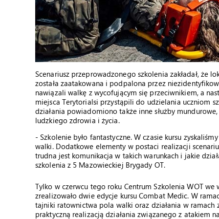
Scenariusz przeprowadzonego szkolenia zakładał, że lo
została zaatakowana i podpalona przez niezidentyfikow
nawiązali walkę z wycofującym się przeciwnikiem, a na
miejsca Terytorialsi przystąpili do udzielania uczniom
działania powiadomiono także inne służby mundurowe, kt
ludzkiego zdrowia i życia.
- Szkolenie było fantastyczne. W czasie kursu zyskaliś
walki. Dodatkowe elementy w postaci realizacji scena
trudna jest komunikacja w takich warunkach i jakie dzia
szkolenia z 5 Mazowieckiej Brygady OT.
Tylko w czerwcu tego roku Centrum Szkolenia WOT we ws
zrealizowało dwie edycje kursu Combat Medic. W ramac
tajniki ratownictwa pola walki oraz działania w ramac
praktyczną realizacją działania związanego z atakiem na