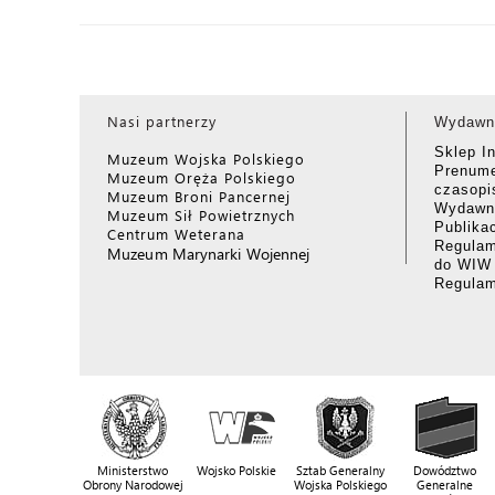
Nasi partnerzy
Wydawn
Sklep I
Muzeum Wojska Polskiego
Prenume
Muzeum Oręża Polskiego
czasop
Muzeum Broni Pancernej
Wydawni
Muzeum Sił Powietrznych
Publika
Centrum Weterana
Regulam
Muzeum Marynarki Wojennej
do WIW
Regula
Ministerstwo
Wojsko Polskie
Sztab Generalny
Dowództwo
Obrony Narodowej
Wojska Polskiego
Generalne