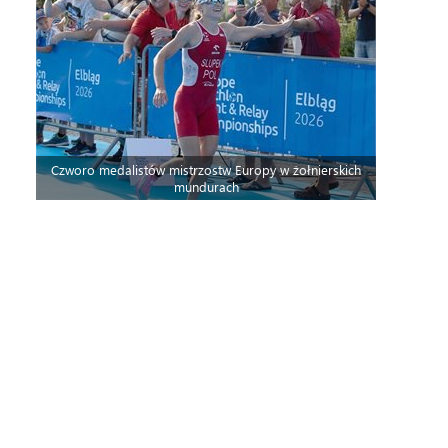
Czworo medalistów mistrzostw Europy w żołnierskich
mundurach