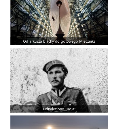
Od arkusza blachy do gotowego Miecznika
Odnaleziono „Roja”