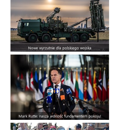
Nowe wyrzutnie dla polskiego wojska
Mark Rutte: nasza jedność fundamentem pokoju!