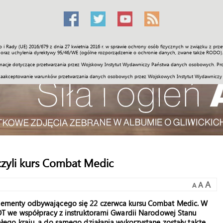
o i Rady (UE) 2016/679 z dnia 27 kwietnia 2016 r. w sprawie ochrony osób fizycznych w związku z 
Świat
Społeczność
Sport
Historia
Galerie
Wideo
ENGLI
oraz uchylenia dyrektywy 95/46/WE (ogólne rozporządzenie o ochronie danych, zwane także RODO).
acje dotyczące przetwarzania przez Wojskowy Instytut Wydawniczy Państwa danych osobowych. Pro
zaakceptowanie warunków przetwarzania danych osobowych przez Wojskowych Instytut Wydawniczy
 czyli kurs Combat Medic
A
A
A
re elementy odbywającego się 22 czerwca kursu Combat Medic. W
T we współpracy z instruktorami Gwardii Narodowej Stanu
 całego kraju, a do samego działania wykorzystane zostały także