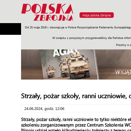
moja polska zbrojna
Od 25 maja 2018 r. obowiązuje w Polsce Rozporządzenie Parlamentu Europejskieg
Armia
Poligon
Sprzęt
Misje
Polityka
Prawo
W związku z powyższym przygotowaliśmy dla Państwa inform
Prosimy o 
Strzały, pożar szkoły, ranni uczniowie,
24.06.2024, godz. 12:06
Strzały, pożar szkoły, ranni uczniowie to tylko niektó
szkoleniu zorganizowanym przez Centrum Szkolenia WO
Illinois udział wzięło kilkudziesięciu żołnierzy z terenu