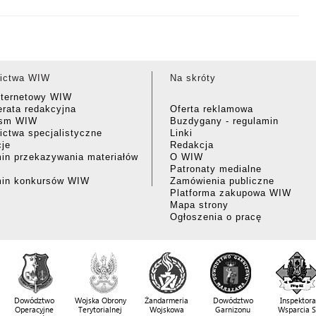
ictwa WIW
Na skróty
nternetowy WIW
rata redakcyjna
Oferta reklamowa
ism WIW
Buzdygany - regulamin
ctwa specjalistyczne
Linki
cje
Redakcja
in przekazywania materiałów
O WIW
Patronaty medialne
min konkursów WIW
Zamówienia publiczne
Platforma zakupowa WIW
Mapa strony
Ogłoszenia o pracę
Dowództwo
Wojska Obrony
Żandarmeria
Dowództwo
Inspektora
Operacyjne
Terytorialnej
Wojskowa
Garnizonu
Wsparcia 