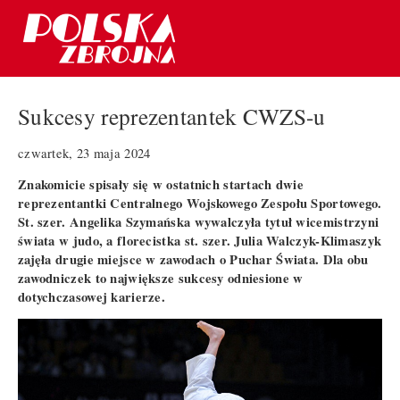
Sukcesy reprezentantek CWZS-u
czwartek, 23 maja 2024
Znakomicie spisały się w ostatnich startach dwie
reprezentantki Centralnego Wojskowego Zespołu Sportowego.
St. szer. Angelika Szymańska wywalczyła tytuł wicemistrzyni
świata w judo, a florecistka st. szer. Julia Walczyk-Klimaszyk
zajęła drugie miejsce w zawodach o Puchar Świata. Dla obu
zawodniczek to największe sukcesy odniesione w
dotychczasowej karierze.