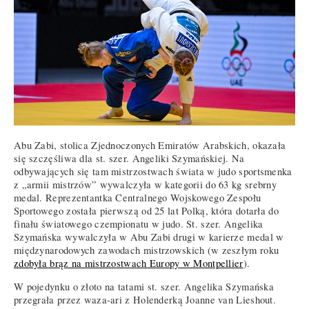
Abu Zabi, stolica Zjednoczonych Emiratów Arabskich, okazała
się szczęśliwa dla st. szer. Angeliki Szymańskiej. Na
odbywających się tam mistrzostwach świata w judo sportsmenka
z „armii mistrzów” wywalczyła w kategorii do 63 kg srebrny
medal. Reprezentantka Centralnego Wojskowego Zespołu
Sportowego została pierwszą od 25 lat Polką, która dotarła do
finału światowego czempionatu w judo. St. szer. Angelika
Szymańska wywalczyła w Abu Zabi drugi w karierze medal w
międzynarodowych zawodach mistrzowskich (w zeszłym roku
zdobyła brąz na mistrzostwach Europy w Montpellier
).
W pojedynku o złoto na tatami st. szer. Angelika Szymańska
przegrała przez waza-ari z Holenderką Joanne van Lieshout.