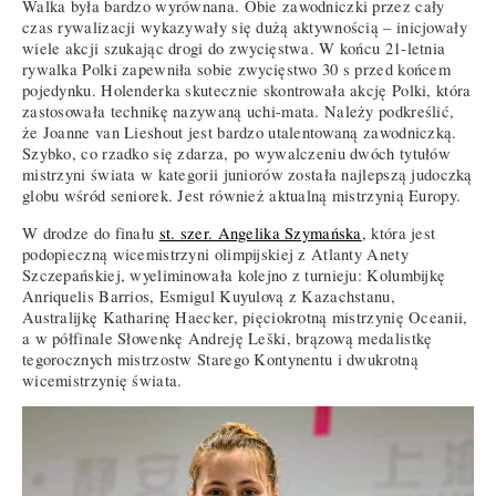
Walka była bardzo wyrównana. Obie zawodniczki przez cały
czas rywalizacji wykazywały się dużą aktywnością – inicjowały
wiele akcji szukając drogi do zwycięstwa. W końcu 21-letnia
rywalka Polki zapewniła sobie zwycięstwo 30 s przed końcem
pojedynku. Holenderka skutecznie skontrowała akcję Polki, która
zastosowała technikę nazywaną uchi-mata. Należy podkreślić,
że Joanne van Lieshout jest bardzo utalentowaną zawodniczką.
Szybko, co rzadko się zdarza, po wywalczeniu dwóch tytułów
mistrzyni świata w kategorii juniorów została najlepszą judoczką
globu wśród seniorek. Jest również aktualną mistrzynią Europy.
W drodze do finału
st. szer. Angelika Szymańska
, która jest
podopieczną wicemistrzyni olimpijskiej z Atlanty Anety
Szczepańskiej, wyeliminowała kolejno z turnieju: Kolumbijkę
Anriquelis Barrios, Esmigul Kuyulovą z Kazachstanu,
Australijkę Katharinę Haecker, pięciokrotną mistrzynię Oceanii,
a w półfinale Słowenkę Andreję Leški, brązową medalistkę
tegorocznych mistrzostw Starego Kontynentu i dwukrotną
wicemistrzynię świata.