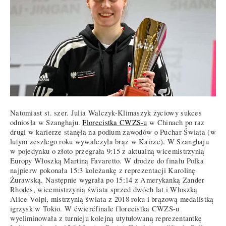
Natomiast st. szer. Julia Walczyk-Klimaszyk życiowy sukces
odniosła w Szanghaju.
Florecistka CWZS-u
w Chinach po raz
drugi w karierze stanęła na podium zawodów o Puchar Świata (w
lutym zeszłego roku wywalczyła brąz w Kairze). W Szanghaju
w pojedynku o złoto przegrała 9:15 z aktualną wicemistrzynią
Europy Włoszką Martiną Favaretto. W drodze do finału Polka
najpierw pokonała 15:3 koleżankę z reprezentacji Karolinę
Żurawską. Następnie wygrała po 15:14 z Amerykanką Zander
Rhodes, wicemistrzynią świata sprzed dwóch lat i Włoszką
Alice Volpi, mistrzynią świata z 2018 roku i brązową medalistką
igrzysk w Tokio. W ćwierćfinale florecistka CWZS-u
wyeliminowała z turnieju kolejną utytułowaną reprezentantkę