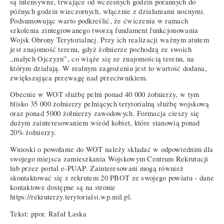
są intensywne, trwające od wczesnych godzin porannych do
późnych godzin wieczornych, włącznie z działaniami nocnymi.
Podsumowując warto podkreślić, że ćwiczenia w ramach
szkolenia zintegrowanego tworzą fundament funkcjonowania
Wojsk Obrony Terytorialnej. Przy ich realizacji ważnym atutem
jest znajomość terenu, gdyż żołnierze pochodzą ze swoich
„małych Ojczyzn”, co wiąże się ze znajomością terenu, na
którym działają. W realnym zagrożeniu jest to wartość dodana,
zwiększająca przewagę nad przeciwnikiem.
Obecnie w WOT służbę pełni ponad 40 000 żołnierzy, w tym
blisko 35 000 żołnierzy pełniących terytorialną służbę wojskową
oraz ponad 5000 żołnierzy zawodowych. Formacja cieszy się
dużym zainteresowaniem wśród kobiet, które stanowią ponad
20% żołnierzy.
Wnioski o powołanie do WOT należy składać w odpowiednim dla
swojego miejsca zamieszkania Wojskowym Centrum Rekrutacji
lub przez portal e-PUAP. Zainteresowani mogą również
skontaktować się z rekrutem 20 PBOT ze swojego powiatu - dane
kontaktowe dostępne są na stronie
https://rekruterzy.terytorialsi.wp.mil.pl.
Tekst: ppor. Rafał Laska