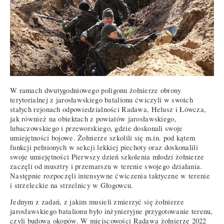
W ramach dwutygodniowego poligonu żołnierze obrony
terytorialnej z jarosławskiego batalionu ćwiczyli w swoich
stałych rejonach odpowiedzialności Radawa, Helusz i Łówcza,
jak również na obiektach z powiatów jarosławskiego,
lubaczowskiego i przeworskiego, gdzie doskonali swoje
umiejętności bojowe. Żołnierze szkolili się m.in. pod kątem
funkcji pełnionych w sekcji lekkiej piechoty oraz doskonalili
swoje umiejętności Pierwszy dzień szkolenia młodzi żołnierze
zaczęli od musztry i przemarszu w terenie swojego działania.
Następnie rozpoczęli intensywne ćwiczenia taktyczne w terenie
i strzeleckie na strzelnicy w Głogowcu.
Jednym z zadań, z jakim musieli zmierzyć się żołnierze
jarosławskiego batalionu było inżynieryjne przygotowanie terenu,
czyli budowa okopów. W miejscowości Radawa żołnierze 2022