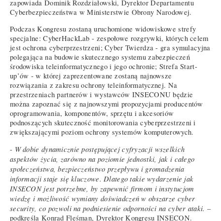
zapowiada Dominik Rozdziałowski, Dyrektor Departamentu
Cyberbezpieczeństwa w Ministerstwie Obrony Narodowej.
Podczas Kongresu zostaną uruchomione widowiskowe strefy
specjalne: CyberHackLab - zespołowe rozgrywki, których celem
jest ochrona cyberprzestrzeni; Cyber Twierdza - gra symulacyjna
polegająca na budowie skutecznego systemu zabezpieczeń
środowiska teleinformatycznego i jego ochronie; Strefa Start-
up’ów - w której zaprezentowane zostaną najnowsze
rozwiązania z zakresu ochrony teleinformatycznej. Na
przestrzeniach partnerów i wystawców INSECONU będzie
można zapoznać się z najnowszymi propozycjami producentów
oprogramowania, komponentów, sprzętu i akcesoriów
podnoszących skuteczność monitorowania cyberprzestrzeni i
zwiększającymi poziom ochrony systemów komputerowych.
W dobie dynamicznie postępującej cyfryzacji wszelkich
-
aspektów życia, zarówno na poziomie jednostki, jak i całego
społeczeństwa, bezpieczeństwo przepływu i gromadzenia
informacji staje się kluczowe. Dlatego takie wydarzenie jak
INSECON jest potrzebne, by zapewnić firmom i instytucjom
wiedzę i możliwość wymiany doświadczeń w obszarze cyber
security, co pozwoli na podniesienie odporności na cyber ataki.
–
podkreśla Konrad Fleśman, Dyrektor Kongresu INSECON.