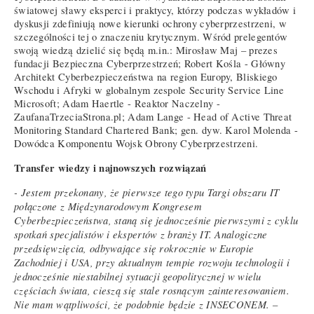
światowej sławy eksperci i praktycy, którzy podczas wykładów i
dyskusji zdefiniują nowe kierunki ochrony cyberprzestrzeni, w
szczególności tej o znaczeniu krytycznym. Wśród prelegentów
swoją wiedzą dzielić się będą m.in.: Mirosław Maj – prezes
fundacji Bezpieczna Cyberprzestrzeń; Robert Kośla - Główny
Architekt Cyberbezpieczeństwa na region Europy, Bliskiego
Wschodu i Afryki w globalnym zespole Security Service Line
Microsoft; Adam Haertle - Reaktor Naczelny -
ZaufanaTrzeciaStrona.pl; Adam Lange - Head of Active Threat
Monitoring Standard Chartered Bank; gen. dyw. Karol Molenda -
Dowódca Komponentu Wojsk Obrony Cyberprzestrzeni.
Transfer wiedzy i najnowszych rozwiązań
- Jestem przekonany, że pierwsze tego typu Targi obszaru IT
połączone z Międzynarodowym Kongresem
Cyberbezpieczeństwa, staną się jednocześnie pierwszymi z cyklu
spotkań specjalistów i ekspertów z branży IT. Analogiczne
przedsięwzięcia, odbywające się rokrocznie w Europie
Zachodniej i USA, przy aktualnym tempie rozwoju technologii i
jednocześnie niestabilnej sytuacji geopolitycznej w wielu
częściach świata, cieszą się stale rosnącym zainteresowaniem.
Nie mam wątpliwości, że podobnie będzie z INSECONEM.
–