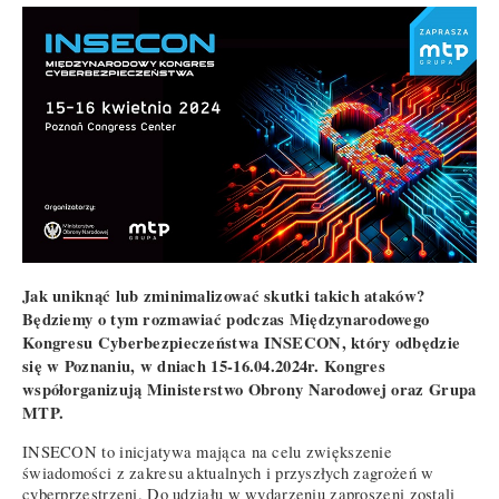
Jak uniknąć lub zminimalizować skutki takich ataków?
Będziemy o tym rozmawiać podczas Międzynarodowego
Kongresu Cyberbezpieczeństwa INSECON, który odbędzie
się w Poznaniu, w dniach 15-16.04.2024r. Kongres
współorganizują Ministerstwo Obrony Narodowej oraz Grupa
MTP.
INSECON to inicjatywa mająca na celu zwiększenie
świadomości z zakresu aktualnych i przyszłych zagrożeń w
cyberprzestrzeni. Do udziału w wydarzeniu zaproszeni zostali