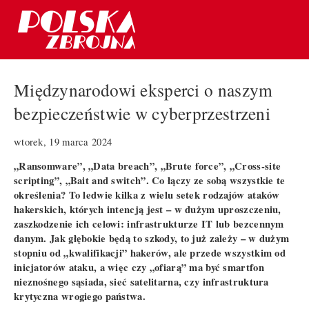
Międzynarodowi eksperci o naszym
bezpieczeństwie w cyberprzestrzeni
wtorek, 19 marca 2024
„Ransomware”, „Data breach”, „Brute force”, „Cross-site
scripting”, „Bait and switch”. Co łączy ze sobą wszystkie te
określenia? To ledwie kilka z wielu setek rodzajów ataków
hakerskich, których intencją jest – w dużym uproszczeniu,
zaszkodzenie ich celowi: infrastrukturze IT lub bezcennym
danym. Jak głębokie będą to szkody, to już zależy – w dużym
stopniu od „kwalifikacji” hakerów, ale przede wszystkim od
inicjatorów ataku, a więc czy „ofiarą” ma być smartfon
nieznośnego sąsiada, sieć satelitarna, czy infrastruktura
krytyczna wrogiego państwa.