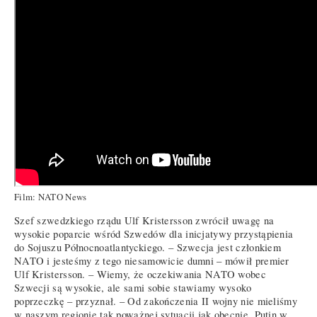
Film: NATO News
Szef szwedzkiego rządu Ulf Kristersson zwrócił uwagę na
wysokie poparcie wśród Szwedów dla inicjatywy przystąpienia
do Sojuszu Północnoatlantyckiego. – Szwecja jest członkiem
NATO i jesteśmy z tego niesamowicie dumni – mówił premier
Ulf Kristersson. – Wiemy, że oczekiwania NATO wobec
Szwecji są wysokie, ale sami sobie stawiamy wysoko
poprzeczkę – przyznał. – Od zakończenia II wojny nie mieliśmy
w naszym regionie tak poważnej sytuacji jak obecnie. Putin w