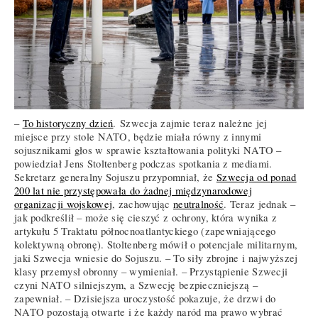
–
To historyczny dzień
. Szwecja zajmie teraz należne jej
miejsce przy stole NATO, będzie miała równy z innymi
sojusznikami głos w sprawie kształtowania polityki NATO –
powiedział Jens Stoltenberg podczas spotkania z mediami.
Sekretarz generalny Sojuszu przypomniał, że
Szwecja od ponad
200 lat nie przystępowała do żadnej międzynarodowej
organizacji wojskowej
, zachowując
neutralność
. Teraz jednak –
jak podkreślił – może się cieszyć z ochrony, która wynika z
artykułu 5 Traktatu północnoatlantyckiego (zapewniającego
kolektywną obronę). Stoltenberg mówił o potencjale militarnym,
jaki Szwecja wniesie do Sojuszu. – To siły zbrojne i najwyższej
klasy przemysł obronny – wymieniał. – Przystąpienie Szwecji
czyni NATO silniejszym, a Szwecję bezpieczniejszą –
zapewniał. – Dzisiejsza uroczystość pokazuje, że drzwi do
NATO pozostają otwarte i że każdy naród ma prawo wybrać