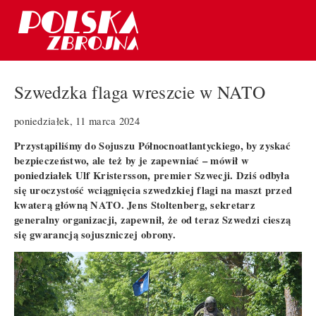
Szwedzka flaga wreszcie w NATO
poniedziałek, 11 marca 2024
Przystąpiliśmy do Sojuszu Północnoatlantyckiego, by zyskać
bezpieczeństwo, ale też by je zapewniać – mówił w
poniedziałek Ulf Kristersson, premier Szwecji. Dziś odbyła
się uroczystość wciągnięcia szwedzkiej flagi na maszt przed
kwaterą główną NATO. Jens Stoltenberg, sekretarz
generalny organizacji, zapewnił, że od teraz Szwedzi cieszą
się gwarancją sojuszniczej obrony.