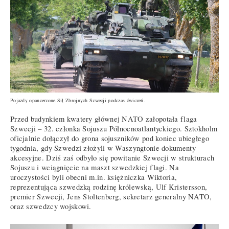
Pojazdy opancerzone Sił Zbrojnych Szwecji podczas ćwiczeń.
Przed budynkiem kwatery głównej NATO załopotała flaga
Szwecji – 32. członka Sojuszu Północnoatlantyckiego. Sztokholm
oficjalnie dołączył do grona sojuszników pod koniec ubiegłego
tygodnia, gdy Szwedzi złożyli w Waszyngtonie dokumenty
akcesyjne. Dziś zaś odbyło się powitanie Szwecji w strukturach
Sojuszu i wciągnięcie na maszt szwedzkiej flagi. Na
uroczystości byli obecni m.in. księżniczka Wiktoria,
reprezentująca szwedzką rodzinę królewską, Ulf Kristersson,
premier Szwecji, Jens Stoltenberg, sekretarz generalny NATO,
oraz szwedzcy wojskowi.