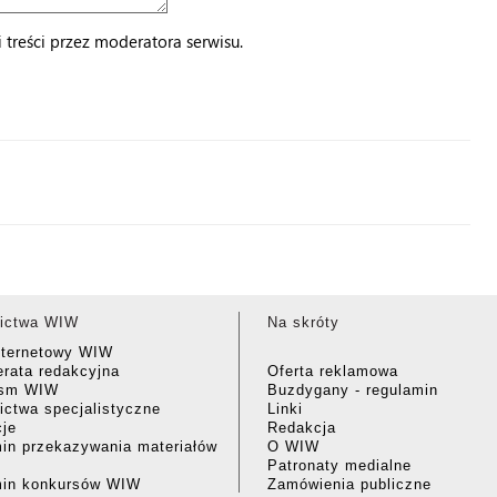
treści przez moderatora serwisu.
ictwa WIW
Na skróty
nternetowy WIW
rata redakcyjna
Oferta reklamowa
ism WIW
Buzdygany - regulamin
ctwa specjalistyczne
Linki
cje
Redakcja
in przekazywania materiałów
O WIW
Patronaty medialne
min konkursów WIW
Zamówienia publiczne