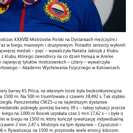
Podczas XXXVIII Mistrzostw Polski na Dystansach mężczyźni i
oraz w biegu masowym i drużynowym. Ponadto seniorzy wyłonili
jwięcej medali – pięć – wywalczyła Natalia Jabrzyk z Klubu
 klubu, którego zawodnicy na co dzień trenują w Arenie
ei najwięcej tytułów mistrzowskich – cztery – wywalczyła
rtowego – Akademii Wychowania Fizycznego w Katowicach.
riery barwy KS Pilica, na własnym torze była bezkonkurencyjna
na 1500 m. Na 500 m triumfowała z czasem 38,492 s. Tak szybko
iegła. Panczenistka CWZS-u na najkrótszym dystansie
dalistki pobiegły poniżej bariery 39 s – takiej sytuacji jeszcze
biegu na 1000 m Bosiek uzyskała czas 1 min 17,62 s – i była o
olei w biegu na 1500 m, który kończył rywalizację indywidualną
zasem 2 min 2,47 s. Mistrzyni na tym dystansie – Czyszczoń –
,06 s. Rywalizacja na 1500 m przyniosła wiele emocji kibicom.