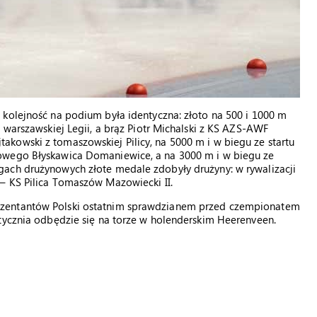
 kolejność na podium była identyczna: złoto na 500 i 1000 m
 warszawskiej Legii, a brąz Piotr Michalski z KS AZS-AWF
kowski z tomaszowskiej Pilicy, na 5000 m i w biegu ze startu
owego Błyskawica Domaniewice, a na 3000 m i w biegu ze
ach drużynowych złote medale zdobyły drużyny: w rywalizacji
– KS Pilica Tomaszów Mazowiecki II.
ezentantów Polski ostatnim sprawdzianem przed czempionatem
stycznia odbędzie się na torze w holenderskim Heerenveen.