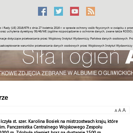
o i Rady (UE) 2016/679 z dnia 27 kwietnia 2016 r. w sprawie ochrony osób fizycznych w związku z 
Świat
Społeczność
Sport
Historia
Galerie
Wideo
ENGLI
oraz uchylenia dyrektywy 95/46/WE (ogólne rozporządzenie o ochronie danych, zwane także RODO).
acje dotyczące przetwarzania przez Wojskowy Instytut Wydawniczy Państwa danych osobowych. Pro
zaakceptowanie warunków przetwarzania danych osobowych przez Wojskowych Instytut Wydawniczy
rze
A
A
A
czyła st. szer. Karolina Bosiek na mistrzostwach kraju, które
im. Panczenistka Centralnego Wojskowego Zespołu
1000 m. Zdobyła również brąz na dystansie 1500 m.