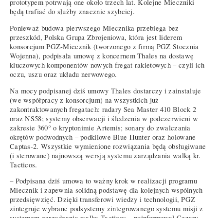
prototypem potrwają one około trzech lat. Kolejne Mieczniki
będą trafiać do służby znacznie szybciej.
Ponieważ budowa pierwszego Miecznika przebiega bez
przeszkód, Polska Grupa Zbrojeniowa, która jest liderem
konsorcjum PGZ-Miecznik (tworzonego z firmą PGZ Stocznia
Wojenna), podpisała umowę z koncernem Thales na dostawę
kluczowych komponentów nowych fregat rakietowych – czyli ich
oczu, uszu oraz układu nerwowego.
Na mocy podpisanej dziś umowy Thales dostarczy i zainstaluje
(we współpracy z konsorcjum) na wszystkich już
zakontraktowanych fregatach: radary Sea Master 410 Block 2
oraz NS58; systemy obserwacji i śledzenia w podczerwieni w
zakresie 360° o kryptonimie Artemis; sonary do zwalczania
okrętów podwodnych – podkilowe Blue Hunter oraz holowane
Captas-2. Wszystkie wymienione rozwiązania będą obsługiwane
(i sterowane) najnowszą wersją systemu zarządzania walką kr.
Tacticos.
– Podpisana dziś umowa to ważny krok w realizacji programu
Miecznik i zapewnia solidną podstawę dla kolejnych wspólnych
przedsięwzięć. Dzięki transferowi wiedzy i technologii, PGZ
zintegruje wybrane podsystemy zintegrowanego systemu misji z
systemem zarządzania walką Tacticos – poinformował Cezary