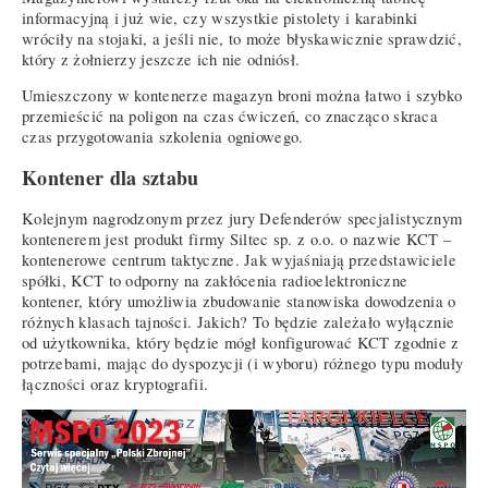
informacyjną i już wie, czy wszystkie pistolety i karabinki
wróciły na stojaki, a jeśli nie, to może błyskawicznie sprawdzić,
który z żołnierzy jeszcze ich nie odniósł.
Umieszczony w kontenerze magazyn broni można łatwo i szybko
przemieścić na poligon na czas ćwiczeń, co znacząco skraca
czas przygotowania szkolenia ogniowego.
Kontener dla sztabu
Kolejnym nagrodzonym przez jury Defenderów specjalistycznym
kontenerem jest produkt firmy Siltec sp. z o.o. o nazwie KCT –
kontenerowe centrum taktyczne. Jak wyjaśniają przedstawiciele
spółki, KCT to odporny na zakłócenia radioelektroniczne
kontener, który umożliwia zbudowanie stanowiska dowodzenia o
różnych klasach tajności. Jakich? To będzie zależało wyłącznie
od użytkownika, który będzie mógł konfigurować KCT zgodnie z
potrzebami, mając do dyspozycji (i wyboru) różnego typu moduły
łączności oraz kryptografii.