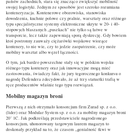
państw zachodnich, stara się znacząco zwiększyć mobilność
swojej logistyki. Jednym ze sposobów jest szeroko rozumiana
konteneryzacja. Kontenerowe obozowiska, stanowiska
dowodzenia, kuchnie polowe czy pralnie, warsztaty oraz różnego
typu specjalistyczne systemy elektroniczne ukryte w 20- i 40-
stopowych blaszanych „puszkach” nie tylko są łatwe w
transporcie, lecz także zapewniają sporą dyskrecję. Gdy bowiem
ktoś postronny zauważy ciężarówki wojskowe wiozące
kontenery, to nie wie, czy to jedzie zaopatrzenie, czy może
mobilny warsztat albo węzeł łączności.
O tym, jak bardzo powszechne stały się w polskim wojsku
różnego typu kontenery oraz jak innowacyjne mogą mieć
zastosowania, świadczy fakt, że jury tegorocznego konkursu o
nagrodę Defendera zdecydowało, że aż trzy statuetki trafią w
ręce producentów właśnie tego typu rozwiązań.
Mobilny magazyn broni
Pierwszą z nich otrzymało konsorcjum firm Zurad sp. z o.o.
(lider) oraz Modular System sp. z o.o. za mobilny magazyn broni
20’ 1C. Jak podkreślają przedstawiciele nagrodzonego
konsorcjum, uhonorowany targowym laurem magazyn to
doskonały przykład na to, że czasem „genialność tkwi w