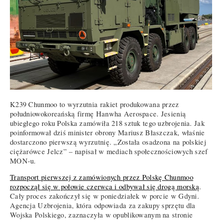
K239 Chunmoo to wyrzutnia rakiet produkowana przez
południowokoreańską firmę Hanwha Aerospace. Jesienią
ubiegłego roku Polska zamówiła 218 sztuk tego uzbrojenia. Jak
poinformował dziś minister obrony Mariusz Błaszczak, właśnie
dostarczono pierwszą wyrzutnię. „Została osadzona na polskiej
ciężarówce Jelcz” – napisał w mediach społecznościowych szef
MON-u.
Transport pierwszej z zamówionych przez Polskę Chunmoo
rozpoczął się w połowie czerwca i odbywał się drogą morską
.
Cały proces zakończył się w poniedziałek w porcie w Gdyni.
Agencja Uzbrojenia, która odpowiada za zakupy sprzętu dla
Wojska Polskiego, zaznaczyła w opublikowanym na stronie