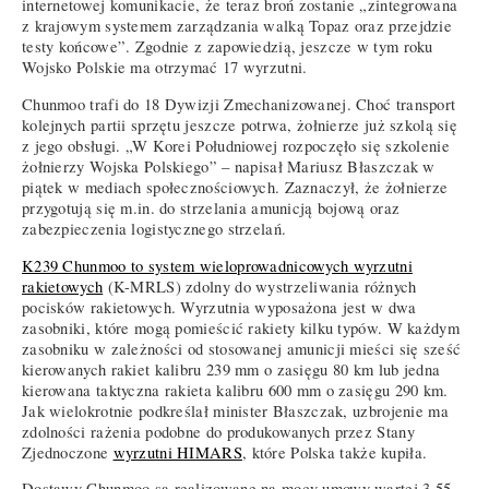
internetowej komunikacie, że teraz broń zostanie „zintegrowana
z krajowym systemem zarządzania walką Topaz oraz przejdzie
testy końcowe”. Zgodnie z zapowiedzią, jeszcze w tym roku
Wojsko Polskie ma otrzymać 17 wyrzutni.
Chunmoo trafi do 18 Dywizji Zmechanizowanej. Choć transport
kolejnych partii sprzętu jeszcze potrwa, żołnierze już szkolą się
z jego obsługi. „W Korei Południowej rozpoczęło się szkolenie
żołnierzy Wojska Polskiego” – napisał Mariusz Błaszczak w
piątek w mediach społecznościowych. Zaznaczył, że żołnierze
przygotują się m.in. do strzelania amunicją bojową oraz
zabezpieczenia logistycznego strzelań.
K239 Chunmoo to system wieloprowadnicowych wyrzutni
rakietowych
(K-MRLS) zdolny do wystrzeliwania różnych
pocisków rakietowych. Wyrzutnia wyposażona jest w dwa
zasobniki, które mogą pomieścić rakiety kilku typów. W każdym
zasobniku w zależności od stosowanej amunicji mieści się sześć
kierowanych rakiet kalibru 239 mm o zasięgu 80 km lub jedna
kierowana taktyczna rakieta kalibru 600 mm o zasięgu 290 km.
Jak wielokrotnie podkreślał minister Błaszczak, uzbrojenie ma
zdolności rażenia podobne do produkowanych przez Stany
Zjednoczone
wyrzutni HIMARS
, które Polska także kupiła.
Dostawy Chunmoo są realizowane na mocy umowy wartej 3,55