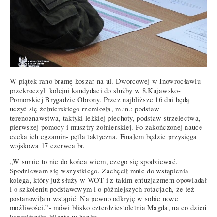
W piątek rano bramę koszar na ul. Dworcowej w Inowrocławiu
przekroczyli kolejni kandydaci do służby w 8.Kujawsko-
Pomorskiej Brygadzie Obrony. Przez najbliższe 16 dni będą
uczyć się żołnierskiego rzemiosła, m.in.: podstaw
terenoznawstwa, taktyki lekkiej piechoty, podstaw strzelectwa,
pierwszej pomocy i musztry żołnierskiej. Po zakończonej nauce
czeka ich egzamin- pętla taktyczna. Finałem będzie przysięga
wojskowa 17 czerwca br.
„W sumie to nie do końca wiem, czego się spodziewać.
Spodziewam się wszystkiego. Zachęcił mnie do wstąpienia
kolega, który już służy w WOT i z takim entuzjazmem opowiadał
i o szkoleniu podstawowym i o późniejszych rotacjach, że też
postanowiłam wstąpić. Na pewno odkryję w sobie nowe
możliwości.”- mówi blisko czterdziestoletnia Magda, na co dzień
konsultantka klienta w banku.