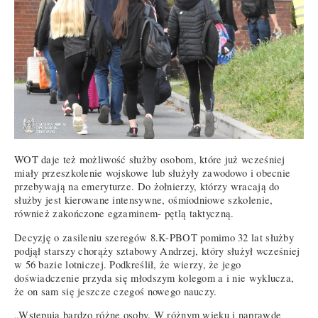
WOT daje też możliwość służby osobom, które już wcześniej
miały przeszkolenie wojskowe lub służyły zawodowo i obecnie
przebywają na emeryturze. Do żołnierzy, którzy wracają do
służby jest kierowane intensywne, ośmiodniowe szkolenie,
również zakończone egzaminem- pętlą taktyczną.
Decyzję o zasileniu szeregów 8.K-PBOT pomimo 32 lat służby
podjął starszy chorąży sztabowy Andrzej, który służył wcześniej
w 56 bazie lotniczej. Podkreślił, że wierzy, że jego
doświadczenie przyda się młodszym kolegom a i nie wyklucza,
że on sam się jeszcze czegoś nowego nauczy.
„Wstępują bardzo różne osoby. W różnym wieku i naprawdę