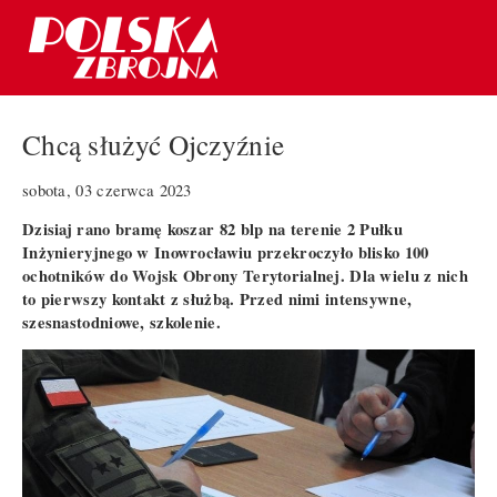
Chcą służyć Ojczyźnie
sobota, 03 czerwca 2023
Dzisiaj rano bramę koszar 82 blp na terenie 2 Pułku
Inżynieryjnego w Inowrocławiu przekroczyło blisko 100
ochotników do Wojsk Obrony Terytorialnej. Dla wielu z nich
to pierwszy kontakt z służbą. Przed nimi intensywne,
szesnastodniowe, szkolenie.