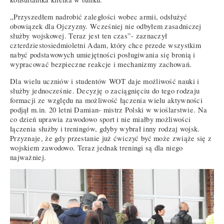
„Przyszedłem nadrobić zaległości wobec armii, odsłużyć
obowiązek dla Ojczyzny. Wcześniej nie odbyłem zasadniczej
służby wojskowej. Teraz jest ten czas”- zaznaczył
czterdziestosiedmioletni Adam, który chce przede wszystkim
nabyć podstawowych umiejętności posługiwania się bronią i
wypracować bezpieczne reakcje i mechanizmy zachowań.
Dla wielu uczniów i studentów WOT daje możliwość nauki i
służby jednocześnie. Decyzję o zaciągnięciu do tego rodzaju
formacji ze względu na możliwość łączenia wielu aktywności
podjął m.in. 20 letni Damian- mistrz Polski w wioślarstwie. Na
co dzień uprawia zawodowo sport i nie miałby możliwości
łączenia służby i treningów, gdyby wybrał inny rodzaj wojsk.
Przyznaje, że gdy przestanie już ćwiczyć być może zwiąże się z
wojskiem zawodowo. Teraz jednak treningi są dla niego
najważniej.