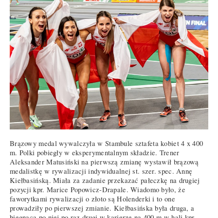
Brązowy medal wywalczyła w Stambule sztafeta kobiet 4 x 400
m. Polki pobiegły w eksperymentalnym składzie. Trener
Aleksander Matusiński na pierwszą zmianę wystawił brązową
medalistkę w rywalizacji indywidualnej st. szer. spec. Annę
Kiełbasińską. Miała za zadanie przekazać pałeczkę na drugiej
pozycji kpr. Marice Popowicz-Drapale. Wiadomo było, że
faworytkami rywalizacji o złoto są Holenderki i to one
prowadziły po pierwszej zmianie. Kiełbasińska była druga, a
biegnąca po niej po raz drugi w karierze na 400 m w hali kpr.