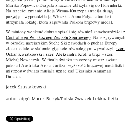
Marika Popowicz-Drapała znacznie zbliżyła się do Holenderki.
Na trzeciej zmianie Alicja Wrona-Kutrzepa straciła drugą
pozycję – wyprzedziła ją Włoszka. Anna Pałys natomiast
utrzymała lokatę, która zapewniła Polkom brązowy medal.
W miniony weekend dobrze spisali się również snowboardziści z
Centralnego Wojskowego Zespołu Sportowego
. Na rozgrywanych
w ośrodku narciarskim Suche Ski zawodach o puchar Europy
złote medale w slalomie gigancie równoległym wywalczyli
szer.
Oskar Kwiatkowski i szer. Aleksandra Król
, a brąz – szer.
Michał Nowaczyk. W finale świeżo upieczony mistrz świata
pokonał Austriaka Arona Juritza, wyższość brązowej medalistki
mistrzostw świata musiała uznać zaś Ukrainka Annamari
Dancza.
Jacek Szustakowski
autor zdjęć: Marek Biczyk/Polski Związek Lekkoatletki