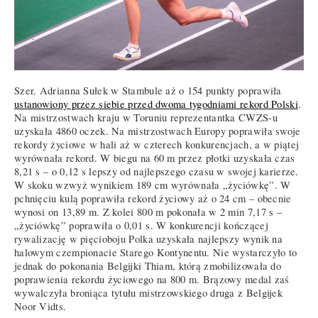
Szer. Adrianna Sułek w Stambule aż o 154 punkty poprawiła
ustanowiony przez siebie przed dwoma tygodniami rekord Polski
.
Na mistrzostwach kraju w Toruniu reprezentantka CWZS-u
uzyskała 4860 oczek. Na mistrzostwach Europy poprawiła swoje
rekordy życiowe w hali aż w czterech konkurencjach, a w piątej
wyrównała rekord. W biegu na 60 m przez płotki uzyskała czas
8,21 s – o 0,12 s lepszy od najlepszego czasu w swojej karierze.
W skoku wzwyż wynikiem 189 cm wyrównała „życiówkę”. W
pchnięciu kulą poprawiła rekord życiowy aż o 24 cm – obecnie
wynosi on 13,89 m. Z kolei 800 m pokonała w 2 min 7,17 s –
„życiówkę” poprawiła o 0,01 s. W konkurencji kończącej
rywalizację w pięcioboju Polka uzyskała najlepszy wynik na
halowym czempionacie Starego Kontynentu. Nie wystarczyło to
jednak do pokonania Belgijki Thiam, którą zmobilizowała do
poprawienia rekordu życiowego na 800 m. Brązowy medal zaś
wywalczyła broniąca tytułu mistrzowskiego druga z Belgijek
Noor Vidts.