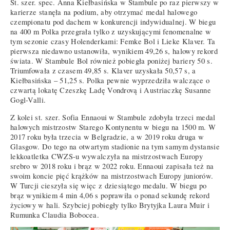
St. szer. spec. Anna Kiełbasińska w Stambule po raz pierwszy w
karierze stanęła na podium, aby otrzymać medal halowego
czempionatu pod dachem w konkurencji indywidualnej. W biegu
na 400 m Polka przegrała tylko z uzyskującymi fenomenalne w
tym sezonie czasy Holenderkami: Femke Bol i Lieke Klaver. Ta
pierwsza niedawno ustanowiła, wynikiem 49,26 s, halowy rekord
świata. W Stambule Bol również pobiegła poniżej bariery 50 s.
Triumfowała z czasem 49,85 s. Klaver uzyskała 50,57 s, a
Kiełbasińska – 51,25 s. Polka pewnie wyprzedziła walczące o
czwartą lokatę Czeszkę Ladę Vondrovą i Austriaczkę Susanne
Gogl-Valli.
Z kolei st. szer. Sofia Ennaoui w Stambule zdobyła trzeci medal
halowych mistrzostw Starego Kontynentu w biegu na 1500 m. W
2017 roku była trzecia w Belgradzie, a w 2019 roku druga w
Glasgow. Do tego na otwartym stadionie na tym samym dystansie
lekkoatletka CWZS-u wywalczyła na mistrzostwach Europy
srebro w 2018 roku i brąz w 2022 roku. Ennaoui zapisała też na
swoim koncie pięć krążków na mistrzostwach Europy juniorów.
W Turcji cieszyła się więc z dziesiątego medalu. W biegu po
brąz wynikiem 4 min 4,06 s poprawiła o ponad sekundę rekord
życiowy w hali. Szybciej pobiegły tylko Brytyjka Laura Muir i
Rumunka Claudia Bobocea.