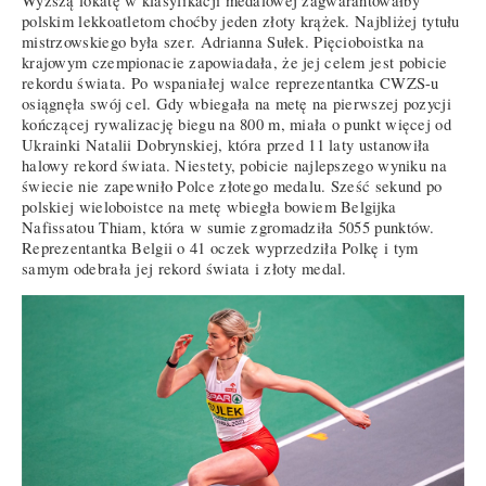
Wyższą lokatę w klasyfikacji medalowej zagwarantowałby
polskim lekkoatletom choćby jeden złoty krążek. Najbliżej tytułu
mistrzowskiego była szer. Adrianna Sułek. Pięcioboistka na
krajowym czempionacie zapowiadała, że jej celem jest pobicie
rekordu świata. Po wspaniałej walce reprezentantka CWZS-u
osiągnęła swój cel. Gdy wbiegała na metę na pierwszej pozycji
kończącej rywalizację biegu na 800 m, miała o punkt więcej od
Ukrainki Natalii Dobrynskiej, która przed 11 laty ustanowiła
halowy rekord świata. Niestety, pobicie najlepszego wyniku na
świecie nie zapewniło Polce złotego medalu. Sześć sekund po
polskiej wieloboistce na metę wbiegła bowiem Belgijka
Nafissatou Thiam, która w sumie zgromadziła 5055 punktów.
Reprezentantka Belgii o 41 oczek wyprzedziła Polkę i tym
samym odebrała jej rekord świata i złoty medal.