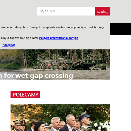
przetwarzaniem danych osobowych i w sprawie swobodnego przepływu takich danych
SH
SKLEP
Jednodniówki
Praca w WIW
simy o zapoznanie się z nimi:
Polityka przetwarzania danych
.
 –
Akceptuję
POLECAMY