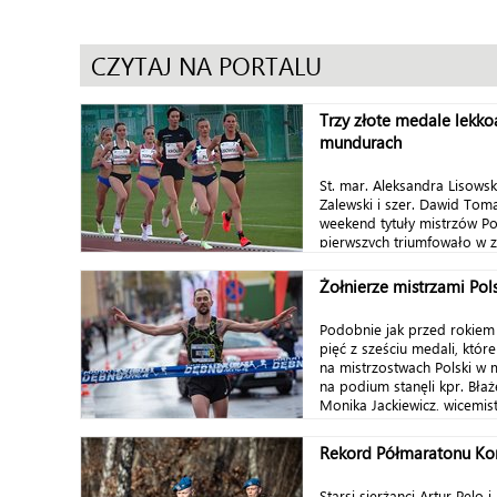
CZYTAJ NA PORTALU
Trzy złote medale lekko
mundurach
St. mar. Aleksandra Lisowska
Zalewski i szer. Dawid Tom
weekend tytuły mistrzów Po
pierwszych triumfowało w 
Żołnierze mistrzami Pol
Podobnie jak przed rokiem 
pięć z sześciu medali, któ
na mistrzostwach Polski w 
na podium stanęli kpr. Błaże
Monika Jackiewicz, wicemistr
Rekord Półmaratonu K
Starsi sierżanci Artur Pelo 