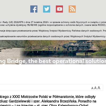
o i Rady (UE) 2016/679 z dnia 27 kwietnia 2016 r. w sprawie ochrony osób fizycznych w związku z 
Świat
Społeczność
Sport
Historia
Galerie
Wideo
ENGLI
oraz uchylenia dyrektywy 95/46/WE (ogólne rozporządzenie o ochronie danych, zwane także RODO).
acje dotyczące przetwarzania przez Wojskowy Instytut Wydawniczy Państwa danych osobowych. Pro
zaakceptowanie warunków przetwarzania danych osobowych przez Wojskowych Instytut Wydawniczy
A
A
A
iego z XXXI Mistrzostw Polski w Półmaratonie, które odbyły
kadiusz Gardzielewski i szer. Aleksandra Brzezińska. Ponadto na
kiewicz – i na trzecim – st. szer. Olga Kalendarova-Ochal.