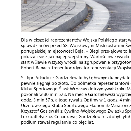
Dla większości reprezentantów Wojska Polskiego start 
sprawdzianów przed 58. Wojskowymi Mistrzostwami Świa
portugalskiej miejscowości Beja. – Biegi przełajowe to i
pokazali się z jak najlepszej strony. Wartościowe wyniki
start w Iławie wszyscy wrócili na zgrupowanie przygoto
Robert Banach, trener-koordynator reprezentacji Wojska
St. kpr. Arkadiusz Gardzielewski był głównym kandydate
pewnie sięgnął po złoto. Do półmetka reprezentanto
Klubu Sportowego Śląsk Wrocław dotrzymywał kroku M
pokonali w 30 min 52 s. Na mecie Gardzielewski wyprze
godz. 3 min 57 s, a jego rywal z Optimy w 1 godz. 4 m
Uczniowskiego Klubu Sportowego Ekonomik-Maratończyk 
Krzysztof Gosiewski z Cywilno-Wojskowego Związku Sp
Lekkoatletyczne. Co ciekawe, Gardzielewski zdobył tytuł
podium stawał regularnie co pięć lat.