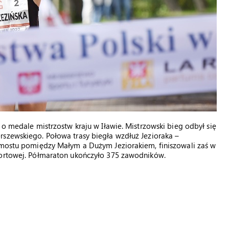
 o medale mistrzostw kraju w Iławie. Mistrzowski bieg odbył się
rszewskiego. Połowa trasy biegła wzdłuż Jezioraka –
z mostu pomiędzy Małym a Dużym Jeziorakiem, finiszowali zaś w
portowej. Półmaraton ukończyło 375 zawodników.