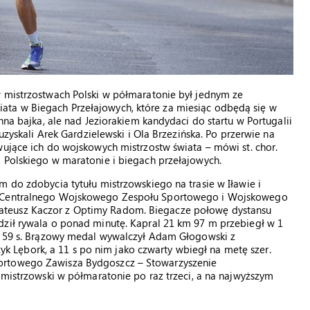
w mistrzostwach Polski w półmaratonie był jednym ze
ta w Biegach Przełajowych, które za miesiąc odbędą się w
nna bajka, ale nad Jeziorakiem kandydaci do startu w Portugalii
 uzyskali Arek Gardzielewski i Ola Brzezińska. Po przerwie na
wujące ich do wojskowych mistrzostw świata – mówi st. chor.
 Polskiego w maratonie i biegach przełajowych.
m do zdobycia tytułu mistrzowskiego na trasie w Iławie i
wi Centralnego Wojskowego Zespołu Sportowego i Wojskowego
ateusz Kaczor z Optimy Radom. Biegacze połowę dystansu
dził rywala o ponad minutę. Kapral 21 km 97 m przebiegł w 1
in 59 s. Brązowy medal wywalczył Adam Głogowski z
Lębork, a 11 s po nim jako czwarty wbiegł na metę szer.
ortowego Zawisza Bydgoszcz – Stowarzyszenie
 mistrzowski w półmaratonie po raz trzeci, a na najwyższym