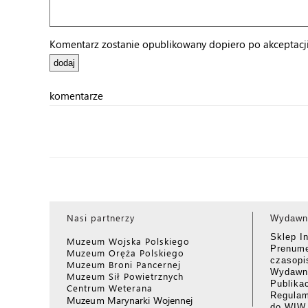
Komentarz zostanie opublikowany dopiero po akceptacji 
komentarze
Nasi partnerzy
Wydawn
Sklep I
Muzeum Wojska Polskiego
Prenume
Muzeum Oręża Polskiego
czasop
Muzeum Broni Pancernej
Wydawni
Muzeum Sił Powietrznych
Publika
Centrum Weterana
Regulam
Muzeum Marynarki Wojennej
do WIW