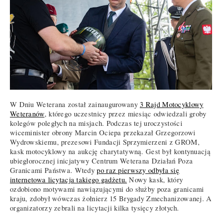
W Dniu Weterana został zainaugurowany
3 Rajd Motocyklowy
Weteranów
, którego uczestnicy przez miesiąc odwiedzali groby
kolegów poległych na misjach. Podczas tej uroczystości
wiceminister obrony Marcin Ociepa przekazał Grzegorzowi
Wydrowskiemu, prezesowi Fundacji Sprzymierzeni z GROM,
kask motocyklowy na aukcję charytatywną. Gest był kontynuacją
ubiegłorocznej inicjatywy Centrum Weterana Działań Poza
Granicami Państwa. Wtedy
po raz pierwszy odbyła się
internetowa licytacja takiego gadżetu.
Nowy kask, który
ozdobiono motywami nawiązującymi do służby poza granicami
kraju, zdobył wówczas żołnierz 15 Brygady Zmechanizowanej. A
organizatorzy zebrali na licytacji kilka tysięcy złotych.