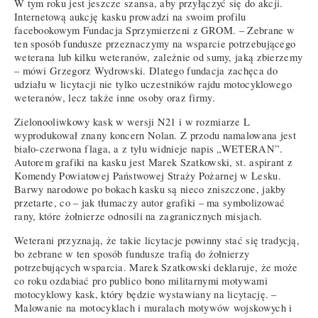
W tym roku jest jeszcze szansa, aby przyłączyć się do akcji.
Internetową aukcję kasku prowadzi na swoim profilu
facebookowym Fundacja Sprzymierzeni z GROM. – Zebrane w
ten sposób fundusze przeznaczymy na wsparcie potrzebującego
weterana lub kilku weteranów, zależnie od sumy, jaką zbierzemy
– mówi Grzegorz Wydrowski. Dlatego fundacja zachęca do
udziału w licytacji nie tylko uczestników rajdu motocyklowego
weteranów, lecz także inne osoby oraz firmy.
Zielonooliwkowy kask w wersji N21 i w rozmiarze L
wyprodukował znany koncern Nolan. Z przodu namalowana jest
biało-czerwona flaga, a z tyłu widnieje napis „WETERAN”.
Autorem grafiki na kasku jest Marek Szatkowski, st. aspirant z
Komendy Powiatowej Państwowej Straży Pożarnej w Lesku.
Barwy narodowe po bokach kasku są nieco zniszczone, jakby
przetarte, co – jak tłumaczy autor grafiki – ma symbolizować
rany, które żołnierze odnosili na zagranicznych misjach.
Weterani przyznają, że takie licytacje powinny stać się tradycją,
bo zebrane w ten sposób fundusze trafią do żołnierzy
potrzebujących wsparcia. Marek Szatkowski deklaruje, że może
co roku ozdabiać pro publico bono militarnymi motywami
motocyklowy kask, który będzie wystawiany na licytację. –
Malowanie na motocyklach i muralach motywów wojskowych i