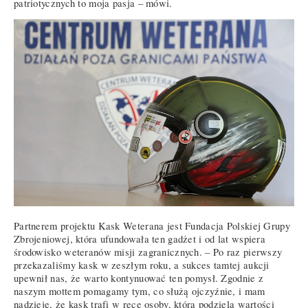
patriotycznych to moja pasja – mówi.
Partnerem projektu Kask Weterana jest Fundacja Polskiej Grupy
Zbrojeniowej, która ufundowała ten gadżet i od lat wspiera
środowisko weteranów misji zagranicznych. – Po raz pierwszy
przekazaliśmy kask w zeszłym roku, a sukces tamtej aukcji
upewnił nas, że warto kontynuować ten pomysł. Zgodnie z
naszym mottem pomagamy tym, co służą ojczyźnie, i mam
nadzieję, że kask trafi w ręce osoby, która podziela wartości