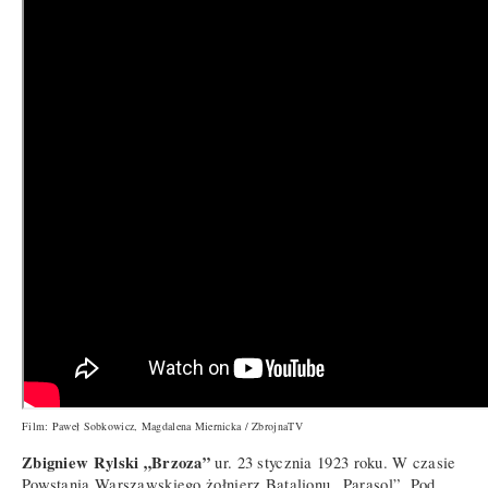
Film: Paweł Sobkowicz, Magdalena Miernicka / ZbrojnaTV
Zbigniew Rylski „Brzoza”
ur. 23 stycznia 1923 roku. W czasie
Powstania Warszawskiego żołnierz Batalionu „Parasol”. Pod