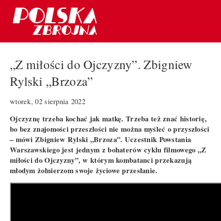
„Z miłości do Ojczyzny”. Zbigniew
Rylski „Brzoza”
wtorek, 02 sierpnia 2022
Ojczyznę trzeba kochać jak matkę. Trzeba też znać historię,
bo bez znajomości przeszłości nie można myśleć o przyszłości
– mówi Zbigniew Rylski „Brzoza”. Uczestnik Powstania
Warszawskiego jest jednym z bohaterów cyklu filmowego „Z
miłości do Ojczyzny”, w którym kombatanci przekazują
młodym żołnierzom swoje życiowe przesłanie.